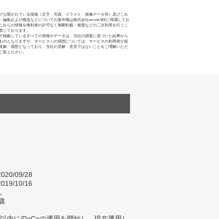
で公開されている情報（文字、写真、イラスト、画像データ等）及びこれ
・編集および構造などについての著作権は株式会社oricon MEに帰属してお
これらの情報を権利者の許可なく無断転載・複製などの二次利用を行うこ
禁じております。
で掲載しているすべての情報やデータは、当社の調査に基づいた結果から
ものとなりますが、サービスへの感想については、サービスの利用者が提
見解・感想となっており、当社の見解・意見ではないことをご理解いただ
ご覧ください。
020/09/28
019/10/16
し
歳
以内にiDeCoの運用を開始し、現在運用し