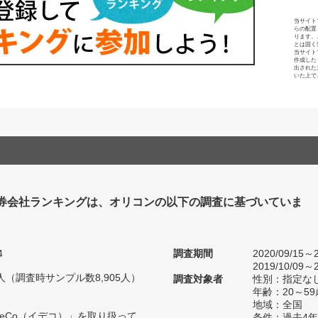
当サイト
らの配置
ります。
とは固く
当サイト
作成した
出された
いた上で
 証券会社ランキングは、オリコンの以下の調査に基づいていま
4
調査期間
2020/09/15～2
2019/10/09～2
75人（調査時サンプル数8,905人）
調査対象者
性別：指定な
年齢：20～59
地域：全国
DeCo（イデコ）」を取り扱って
条件：過去4年