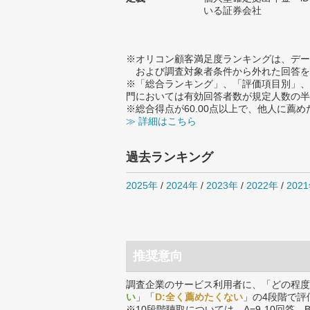
いる証券会社
※オリコン顧客満足度ランキングは、デー
および調査対象者条件から外れた回答を
※「総合ランキング」、「評価項目別」、
門においては有効回答者数が規定人数の半
※総合得点が60.00点以上で、他人に
≫ 詳細はこちら
過去ランキング
2025年
/
2024年
/
2023年
/
2022年
/
202
推奨意向
調査企業のサービス利用者に、「どの程度
い
」「
D:全く薦めたくない
」の4段階で評
※10段階聴取については、A=9-10回答、