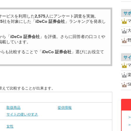
サ
サービスを利用した
2,575
人にアンケート調査を実施。
15
社を対象にした「
iDeCo 証券会社
」ランキングを発表し
から「
iDeCo 証券会社
」を評価。さらに回答者の口コミや
掲載しています。
からも比較することで「
iDeCo 証券会社
」選びにお役立て
サ
S
び替えて比較することが出来ます。
取扱商品
提供情報
サイトの使いやすさ
女性