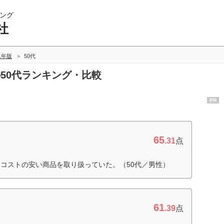
ング
社
21年版
50代
社の50代ランキング・比較
PR
65
.31
点
コストの安い商品を取り扱っていた。（50代／男性）
61
.39
点