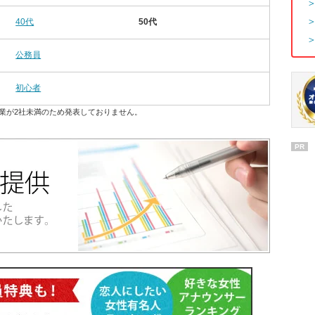
40代
50代
公務員
初心者
業が2社未満のため発表しておりません。
PR