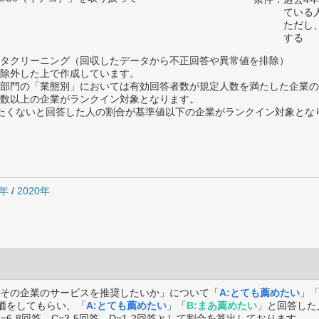
ている
ただし
する
タクリーニング（回収したデータから不正回答や異常値を排除）
除外した上で作成しています。
部門の「業態別」においては有効回答者数が規定人数を満たした企業の
数以上の企業がランクイン対象となります。
薦めたくないと回答した人の割合が基準値以下の企業がランクイン対象とな
1年
/
2020年
その企業のサービスを推奨したいか」について「
A:とても薦めたい
」
価をしてもらい、「
A:とても薦めたい
」「
B:まあ薦めたい
」と回答した
B=6-8回答、C=3-5回答、D=1-2回答として割合を算出しております。