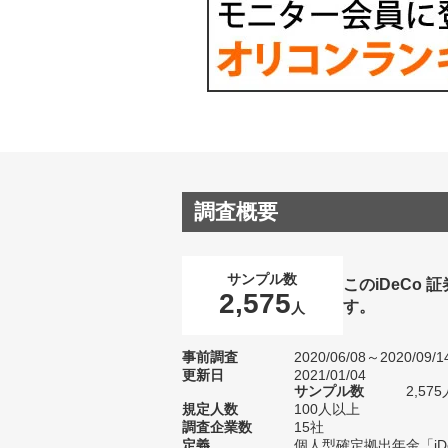
調査概要
サンプル数
このiDeCo
2,575
す。
人
事前調査
2020/06/08～2020/09/1
更新日
2021/01/04
サンプル数
2,5
規定人数
100人以上
調査企業数
15社
定義
個人型確定拠出年金「i