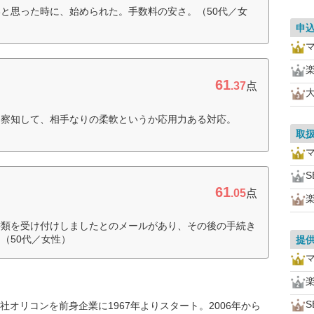
と思った時に、始められた。手数料の安さ。（50代／女
申
61
.37
点
を察知して、相手なりの柔軟というか応用力ある対応。
取
S
61
.05
点
書類を受け付けしましたとのメールがあり、その後の手続き
（50代／女性）
提
S
オリコンを前身企業に1967年よりスタート。2006年から