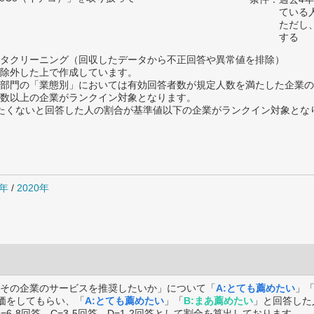
ている
ただし
する
タクリーニング（回収したデータから不正回答や異常値を排除）
除外した上で作成しています。
部門の「業態別」においては有効回答者数が規定人数を満たした企業の
数以上の企業がランクイン対象となります。
薦めたくないと回答した人の割合が基準値以下の企業がランクイン対象とな
1年
/
2020年
その企業のサービスを推奨したいか」について「
A:とても薦めたい
」
価をしてもらい、「
A:とても薦めたい
」「
B:まあ薦めたい
」と回答した
B=6-8回答、C=3-5回答、D=1-2回答として割合を算出しております。