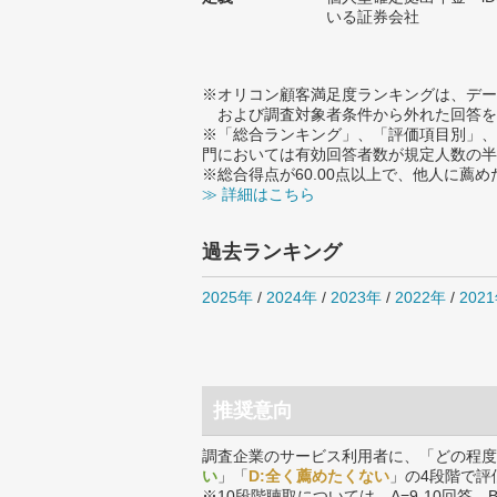
いる証券会社
※オリコン顧客満足度ランキングは、デー
および調査対象者条件から外れた回答を
※「総合ランキング」、「評価項目別」、
門においては有効回答者数が規定人数の半
※総合得点が60.00点以上で、他人に
≫ 詳細はこちら
過去ランキング
2025年
/
2024年
/
2023年
/
2022年
/
202
推奨意向
調査企業のサービス利用者に、「どの程度
い
」「
D:全く薦めたくない
」の4段階で評
※10段階聴取については、A=9-10回答、