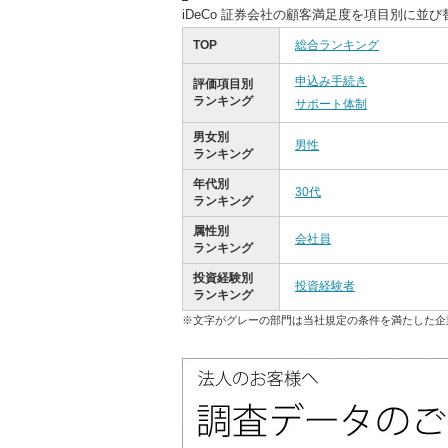
iDeCo 証券会社の顧客満足度を項目別に並
TOP
総合ランキング
申込み手続き
評価項目別
ランキング
サポート体制
男女別
男性
ランキング
年代別
30代
ランキング
属性別
会社員
ランキング
投資経験別
投資経験者
ランキング
※文字がグレーの部門は当社規定の条件を満たした企