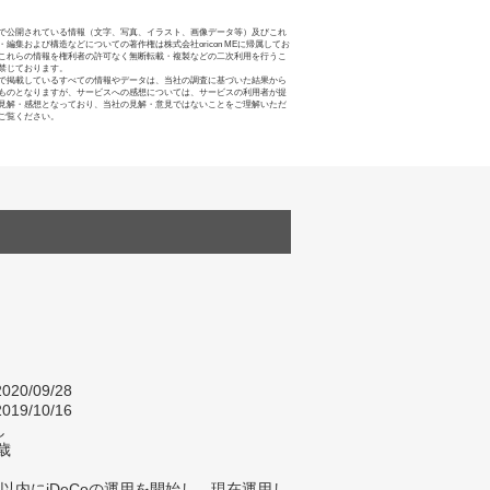
で公開されている情報（文字、写真、イラスト、画像データ等）及びこれ
・編集および構造などについての著作権は株式会社oricon MEに帰属してお
これらの情報を権利者の許可なく無断転載・複製などの二次利用を行うこ
禁じております。
で掲載しているすべての情報やデータは、当社の調査に基づいた結果から
ものとなりますが、サービスへの感想については、サービスの利用者が提
見解・感想となっており、当社の見解・意見ではないことをご理解いただ
ご覧ください。
020/09/28
019/10/16
し
歳
以内にiDeCoの運用を開始し、現在運用し