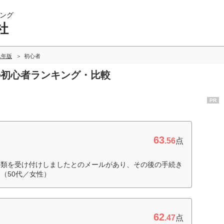
ング
社
21年版
初心者
会社の初心者ランキング・比較
PR
63
.56
点
書類を受け付けしましたとのメールがあり、その後の手続き
（50代／女性）
62
.47
点