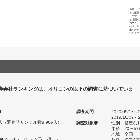
当サイト
らの配置
ります。
とは固く
当サイト
作成した
出された
いた上で
 証券会社ランキングは、オリコンの以下の調査に基づいていま
4
調査期間
2020/09/15～2
2019/10/09～2
75人（調査時サンプル数8,905人）
調査対象者
性別：指定な
年齢：20～59
地域：全国
DeCo（イデコ）」を取り扱って
条件：過去4年