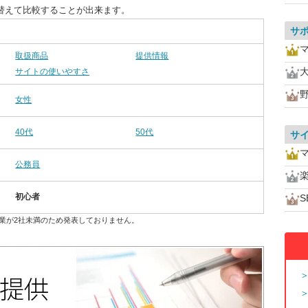
び替えて比較することが出来ます。
サ
取扱商品
提供情報
サイトの使いやすさ
女性
40代
50代
サ
公務員
初心者
S
業が2社未満のため発表しておりません。