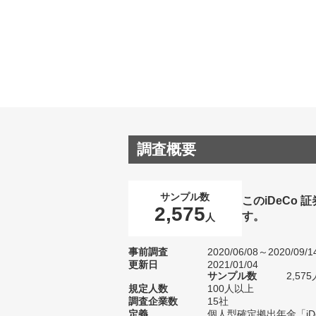
調査概要
サンプル数
このiDeCo
2,575
す。
人
事前調査
2020/06/08～2020/09/1
更新日
2021/01/04
サンプル数
2,5
規定人数
100人以上
調査企業数
15社
定義
個人型確定拠出年金「i