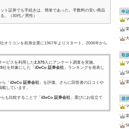
ネット証券でも手続きは、簡単であった。手数料の安い商品
申
る。（30代／男性）
オリコンを前身企業に1967年よりスタート。2006年から
取
サービスを利用した
2,575
人にアンケート調査を実施。
15
社を対象にした「
iDeCo 証券会社
」ランキングを発表し
S
から「
iDeCo 証券会社
」を評価。さらに回答者の口コミや
掲載しています。
からも比較することで「
iDeCo 証券会社
」選びにお役立て
提
S