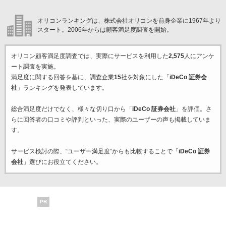
オリコンランキングは、株式会社オリコンを前身企業に1967年より
スタート。2006年からは顧客満足度調査を開始。
オリコン顧客満足度調査では、実際にサービスを利用した
2,575
人にアンケ
ート調査を実施。
満足度に関する回答を基に、調査企業
15
社を対象にした「
iDeCo 証券会
社
」ランキングを発表しています。
総合満足度だけでなく、様々な切り口から「
iDeCo 証券会社
」を評価。さ
らに回答者の口コミや評判といった、実際のユーザーの声も掲載していま
す。
サービス検討の際、“ユーザー満足度”からも比較することで「
iDeCo 証券
会社
」選びにお役立てください。
PR