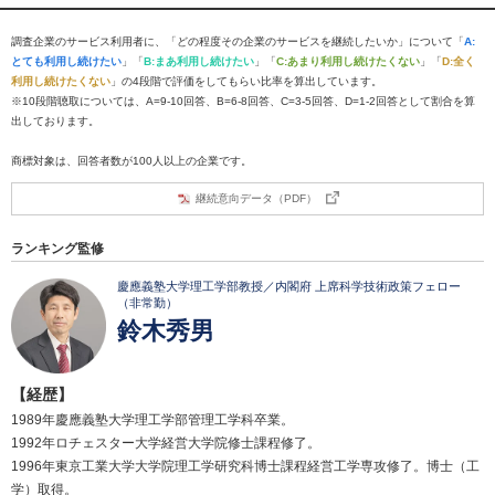
調査企業のサービス利用者に、「どの程度その企業のサービスを継続したいか」について「
A:
とても利用し続けたい
」「
B:まあ利用し続けたい
」「
C:あまり利用し続けたくない
」「
D:全く
利用し続けたくない
」の4段階で評価をしてもらい比率を算出しています。
※10段階聴取については、A=9-10回答、B=6-8回答、C=3-5回答、D=1-2回答として割合を算
出しております。
商標対象は、回答者数が100人以上の企業です。
継続意向データ（PDF）
ランキング監修
慶應義塾大学理工学部教授／内閣府 上席科学技術政策フェロー
（非常勤）
鈴木秀男
【経歴】
1989年慶應義塾大学理工学部管理工学科卒業。
1992年ロチェスター大学経営大学院修士課程修了。
1996年東京工業大学大学院理工学研究科博士課程経営工学専攻修了。博士（工
学）取得。