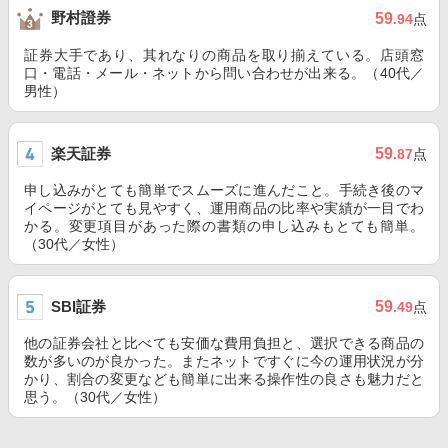
野村證券
59
.94
点
証券大手であり、其れなりの商品を取り揃えている。店頭窓
口・電話・メール・ネットから問い合わせが出来る。（40代／
男性）
楽天証券
59
.87
点
申し込みがとても簡単でスムーズに進んだこと。手続き後のマ
イページがとても見やすく、運用商品の比率や実績が一目でわ
かる。変更項目があった際の書類の申し込みもとても簡単。
（30代／女性）
SBI証券
59
.49
点
他の証券会社と比べても安価な費用負担と、選択できる商品の
数が多いのが良かった。またネットですぐに今の運用状況が分
かり、割合の変更なども簡単に出来る操作性の良さも魅力だと
思う。（30代／女性）