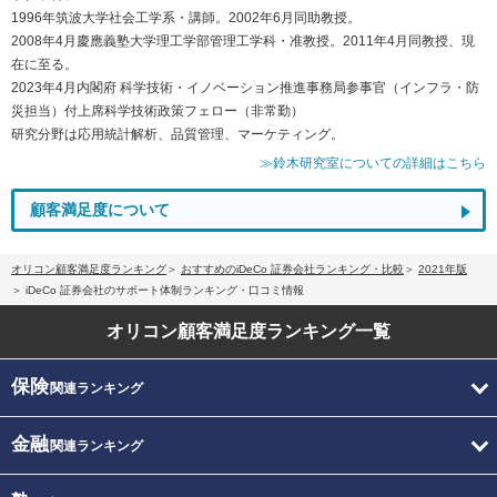
1996年筑波大学社会工学系・講師。2002年6月同助教授。
2008年4月慶應義塾大学理工学部管理工学科・准教授。2011年4月同教授、現
在に至る。
2023年4月内閣府 科学技術・イノベーション推進事務局参事官（インフラ・防
災担当）付上席科学技術政策フェロー（非常勤）
研究分野は応用統計解析、品質管理、マーケティング。
≫鈴木研究室についての詳細はこちら
顧客満足度について
オリコン顧客満足度ランキング
おすすめのiDeCo 証券会社ランキング・比較
2021年版
iDeCo 証券会社のサポート体制ランキング・口コミ情報
オリコン顧客満足度
ランキング一覧
保険
関連ランキング
金融
関連ランキング