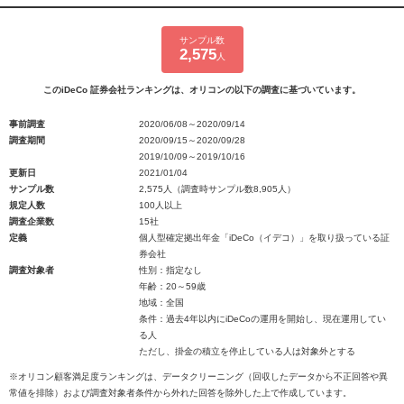
サンプル数
2,575
人
このiDeCo 証券会社ランキングは、オリコンの以下の調査に基づいています。
事前調査
2020/06/08～2020/09/14
調査期間
2020/09/15～2020/09/28
2019/10/09～2019/10/16
更新日
2021/01/04
サンプル数
2,575人（調査時サンプル数8,905人）
規定人数
100人以上
調査企業数
15社
定義
個人型確定拠出年金「iDeCo（イデコ）」を取り扱っている証
券会社
調査対象者
性別：指定なし
年齢：20～59歳
地域：全国
条件：過去4年以内にiDeCoの運用を開始し、現在運用してい
る人
ただし、掛金の積立を停止している人は対象外とする
※オリコン顧客満足度ランキングは、データクリーニング（回収したデータから不正回答や異
常値を排除）および調査対象者条件から外れた回答を除外した上で作成しています。