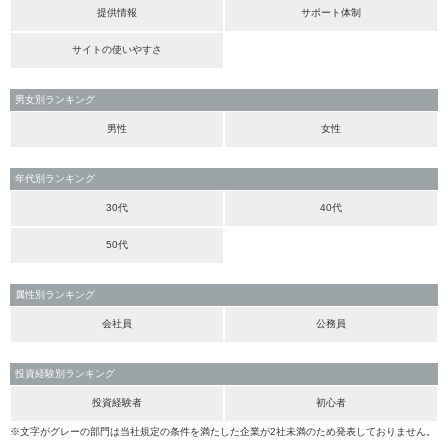
提供情報
サポート体制
サイトの使いやすさ
男女別ランキング
男性
女性
年代別ランキング
30代
40代
50代
属性別ランキング
会社員
公務員
投資経験別ランキング
投資経験者
初心者
※文字がグレーの部門は当社規定の条件を満たした企業が2社未満のため発表しておりません。