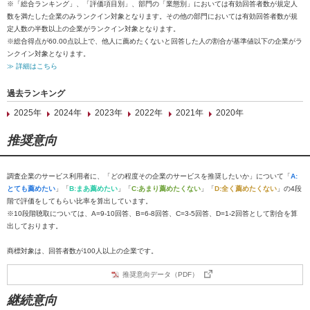
※「総合ランキング」、「評価項目別」、部門の「業態別」においては有効回答者数が規定人
数を満たした企業のみランクイン対象となります。その他の部門においては有効回答者数が規
定人数の半数以上の企業がランクイン対象となります。
※総合得点が60.00点以上で、他人に薦めたくないと回答した人の割合が基準値以下の企業がラ
ンクイン対象となります。
≫ 詳細はこちら
過去ランキング
2025年
2024年
2023年
2022年
2021年
2020年
推奨意向
調査企業のサービス利用者に、「どの程度その企業のサービスを推奨したいか」について「
A:
とても薦めたい
」「
B:まあ薦めたい
」「
C:あまり薦めたくない
」「
D:全く薦めたくない
」の4段
階で評価をしてもらい比率を算出しています。
※10段階聴取については、A=9-10回答、B=6-8回答、C=3-5回答、D=1-2回答として割合を算
出しております。
商標対象は、回答者数が100人以上の企業です。
推奨意向データ（PDF）
継続意向