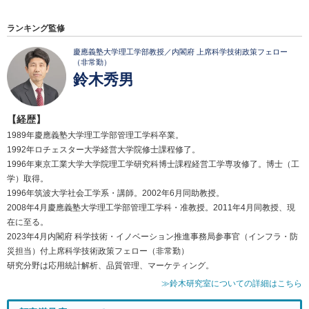
ランキング監修
慶應義塾大学理工学部教授／内閣府 上席科学技術政策フェロー
（非常勤）
鈴木秀男
【経歴】
1989年慶應義塾大学理工学部管理工学科卒業。
1992年ロチェスター大学経営大学院修士課程修了。
1996年東京工業大学大学院理工学研究科博士課程経営工学専攻修了。博士（工
学）取得。
1996年筑波大学社会工学系・講師。2002年6月同助教授。
2008年4月慶應義塾大学理工学部管理工学科・准教授。2011年4月同教授、現
在に至る。
2023年4月内閣府 科学技術・イノベーション推進事務局参事官（インフラ・防
災担当）付上席科学技術政策フェロー（非常勤）
研究分野は応用統計解析、品質管理、マーケティング。
≫鈴木研究室についての詳細はこちら