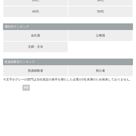
20代
30代
40代
50代
属性別ランキング
会社員
公務員
主婦・主夫
投資経験別ランキング
投資経験者
初心者
※文字がグレーの部門は当社規定の条件を満たした企業が2社未満のため発表しておりません。
PR