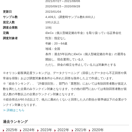
2021/07/27～2021/08/06
2020/09/15～2020/09/28
更新日
2023/01/04
サンプル数
4,409人（調査時サンプル数8,600人）
規定人数
100人以上
調査企業数
10社
定義
iDeCo（個人型確定拠出年金）を取り扱っている証券会社
調査対象者
性別：指定なし
年齢：20～64歳
地域：全国
条件：過去5年以内にiDeCo（個人型確定拠出年金）の運用を
開始し、現在運用している人
ただし、掛金の積立を停止している人は対象外とする
※オリコン顧客満足度ランキングは、データクリーニング（回収したデータから不正回答や異
常値を排除）および調査対象者条件から外れた回答を除外した上で作成しています。
※「総合ランキング」、「評価項目別」、部門の「業態別」においては有効回答者数が規定人
数を満たした企業のみランクイン対象となります。その他の部門においては有効回答者数が規
定人数の半数以上の企業がランクイン対象となります。
※総合得点が60.0点以上で、他人に薦めたくないと回答した人の割合が基準値以下の企業がラ
ンクイン対象となります。
≫ 詳細はこちら
過去ランキング
2025年
2024年
2023年
2022年
2021年
2020年