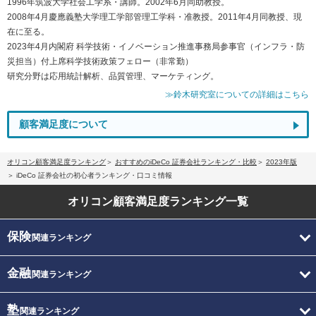
1996年筑波大学社会工学系・講師。2002年6月同助教授。
2008年4月慶應義塾大学理工学部管理工学科・准教授。2011年4月同教授、現
在に至る。
2023年4月内閣府 科学技術・イノベーション推進事務局参事官（インフラ・防
災担当）付上席科学技術政策フェロー（非常勤）
研究分野は応用統計解析、品質管理、マーケティング。
≫鈴木研究室についての詳細はこちら
顧客満足度について
オリコン顧客満足度ランキング
おすすめのiDeCo 証券会社ランキング・比較
2023年版
iDeCo 証券会社の初心者ランキング・口コミ情報
オリコン顧客満足度
ランキング一覧
保険
関連ランキング
金融
関連ランキング
塾
関連ランキング