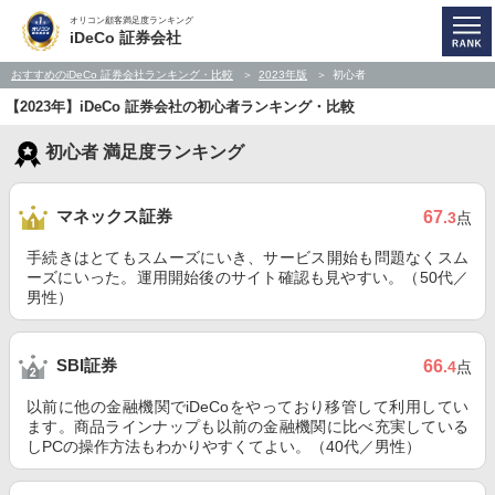
オリコン顧客満足度ランキング
iDeCo 証券会社
おすすめのiDeCo 証券会社ランキング・比較
2023年版
初心者
【2023年】iDeCo 証券会社の初心者ランキング・比較
初心者 満足度ランキング
マネックス証券
67
.3
点
手続きはとてもスムーズにいき、サービス開始も問題なくスム
ーズにいった。運用開始後のサイト確認も見やすい。（50代／
男性）
SBI証券
66
.4
点
以前に他の金融機関でiDeCoをやっており移管して利用してい
ます。商品ラインナップも以前の金融機関に比べ充実している
しPCの操作方法もわかりやすくてよい。（40代／男性）