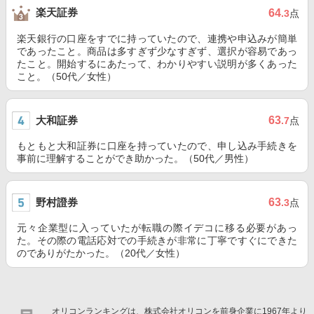
楽天証券
64
.3
点
楽天銀行の口座をすでに持っていたので、連携や申込みが簡単
であったこと。商品は多すぎず少なすぎず、選択が容易であっ
たこと。開始するにあたって、わかりやすい説明が多くあった
こと。（50代／女性）
大和証券
63
.7
点
もともと大和証券に口座を持っていたので、申し込み手続きを
事前に理解することができ助かった。（50代／男性）
野村證券
63
.3
点
元々企業型に入っていたが転職の際イデコに移る必要があっ
た。その際の電話応対での手続きが非常に丁寧ですぐにできた
のでありがたかった。（20代／女性）
オリコンランキングは、株式会社オリコンを前身企業に1967年より