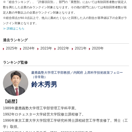
※「総合ランキング」、「評価項目別」、部門の「業態別」においては有効回答者数が規定人
数を満たした企業のみランクイン対象となります。その他の部門においては有効回答者数が規
定人数の半数以上の企業がランクイン対象となります。
※総合得点が60.0点以上で、他人に薦めたくないと回答した人の割合が基準値以下の企業がラ
ンクイン対象となります。
≫ 詳細はこちら
過去ランキング
2025年
2024年
2023年
2022年
2021年
2020年
ランキング監修
慶應義塾大学理工学部教授／内閣府 上席科学技術政策フェロー
（非常勤）
鈴木秀男
【経歴】
1989年慶應義塾大学理工学部管理工学科卒業。
1992年ロチェスター大学経営大学院修士課程修了。
1996年東京工業大学大学院理工学研究科博士課程経営工学専攻修了。博士（工
学）取得。