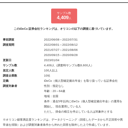
サンプル数
4,409
人
このiDeCo 証券会社ランキングは、オリコンの以下の調査に基づいています。
事前調査
2022/06/08～2022/07/31
調査期間
2022/08/01～2022/08/12
2021/07/27～2021/08/06
2020/09/15～2020/09/28
更新日
2023/01/04
サンプル数
4,409人（調査時サンプル数8,600人）
規定人数
100人以上
調査企業数
10社
定義
iDeCo（個人型確定拠出年金）を取り扱っている証券会社
調査対象者
性別：指定なし
年齢：20～64歳
地域：全国
条件：過去5年以内にiDeCo（個人型確定拠出年金）の運用を
開始し、現在運用している人
ただし、掛金の積立を停止している人は対象外とする
※オリコン顧客満足度ランキングは、データクリーニング（回収したデータから不正回答や異
常値を排除）および調査対象者条件から外れた回答を除外した上で作成しています。