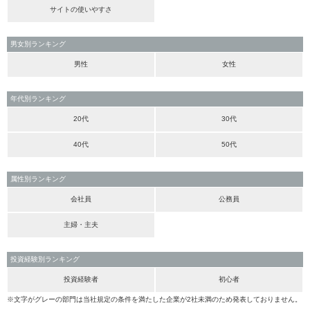
サイトの使いやすさ
男女別ランキング
男性
女性
年代別ランキング
20代
30代
40代
50代
属性別ランキング
会社員
公務員
主婦・主夫
投資経験別ランキング
投資経験者
初心者
※文字がグレーの部門は当社規定の条件を満たした企業が2社未満のため発表しておりません。