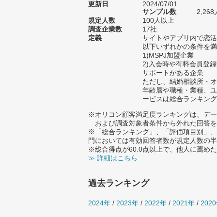
更新日
2024/07/01
サンプル数
2,2
規定人数
100人以上
調査企業数
17社
定義
サイトやアプリ内で恋活
以下いずれかの条件を満
1)MSPJ加盟企業
2)入会時や有料会員登
サポートがある企業
ただし、結婚相談所・オ
年齢層や職種・業種、ユ
ービスは総合ランキング
※オリコン顧客満足度ランキングは、デー
および調査対象者条件から外れた回答を
※「総合ランキング」、「評価項目別」、
門においては有効回答者数が規定人数の半
※総合得点が60.0点以上で、他人に薦
≫ 詳細はこちら
過去ランキング
2024年
/
2023年
/
2022年
/
2021年
/
202