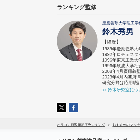
ランキング監修
慶應義塾大学理工学
鈴木秀男
【経歴】
1989年慶應義塾
1992年ロチェス
1996年東京工業
1996年筑波大学
2008年4月慶應
2023年4月内閣
研究分野は応用統
≫ 鈴木研究室につ
オリコン顧客満足度ランキング
おすすめのマッチ