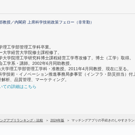
部教授／内閣府 上席科学技術政策フェロー（非常勤）
大学理工学部管理工学科卒業。
ター大学経営大学院修士課程修了。
大学大学院理工学研究科博士課程経営工学専攻修了。博士（工学）取得。
社会工学系・講師。2002年6月同助教授。
義塾大学理工学部管理工学科・准教授。2011年4月同教授、現在に至る。
府 科学技術・イノベーション推進事務局参事官（インフラ・防災担当）
計解析、品質管理、マーケティング。
いての詳細はこちら
ングアプリランキング・比較
2024年版
マッチングアプリの手続きのしやすさラン