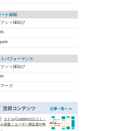
ポート体制
ゼクシィ縁結び
ith
apple
ストパフォーマンス
ゼクシィ縁結び
ith
ペアーズ
注目コンテンツ
記事一覧へ ≫
カドル(Cuddle)の口コミ・
判を調査！ユーザー満足度や料
..