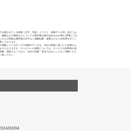
で公開されている情報（文字、写真、イラスト、画像データ等）及びこれ
・編集および構造などについての著作権は株式会社oricon MEに帰属してお
これらの情報を権利者の許可なく無断転載・複製などの二次利用を行うこ
禁じております。
で掲載しているすべての情報やデータは、当社の調査に基づいた結果から
ものとなりますが、サービスへの感想については、サービスの利用者が提
見解・感想となっており、当社の見解・意見ではないことをご理解いただ
ご覧ください。
024/03/04