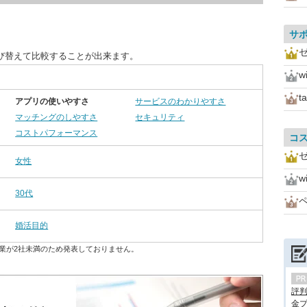
サ
び替えて比較することが出来ます。
w
t
アプリの使いやすさ
サービスのわかりやすさ
マッチングのしやすさ
セキュリティ
コストパフォーマンス
コ
女性
w
30代
婚活目的
業が2社未満のため発表しておりません。
評
金プ.