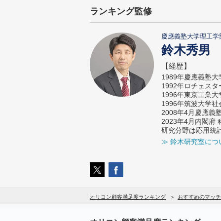
ランキング監修
慶應義塾大学理工学
鈴木秀男
【経歴】
1989年慶應義塾
1992年ロチェス
1996年東京工業
1996年筑波大学
2008年4月慶應
2023年4月内閣
研究分野は応用統
≫ 鈴木研究室につ
オリコン顧客満足度ランキング
おすすめのマッチ