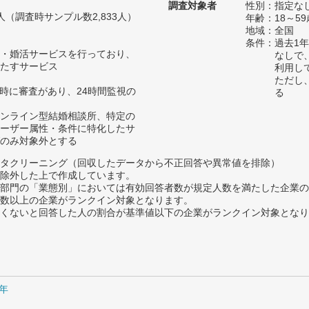
調査対象者
性別：指定な
68人（調査時サンプル数2,833人）
年齢：18～59
地域：全国
条件：過去1
・婚活サービスを行っており、
なしで
たすサービス
利用し
ただし
録時に審査があり、24時間監視の
る
ンライン型結婚相談所、特定の
ーザー属性・条件に特化したサ
のみ対象外とする
タクリーニング（回収したデータから不正回答や異常値を排除）
除外した上で作成しています。
部門の「業態別」においては有効回答者数が規定人数を満たした企業の
数以上の企業がランクイン対象となります。
めたくないと回答した人の割合が基準値以下の企業がランクイン対象とな
0年