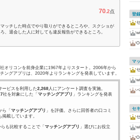
70
.2
点
登
、マッチした時点でやり取りができるところや、スクショが
ころ、退会した人に対しても違反報告ができるところ。
w
O
マ
オリコンを前身企業に1967年よりスタート。2006年から
チングアプリは、2020年よりランキングを発表しています。
w
サービスを利用した
2,268
人にアンケート調査を実施。
17
社を対象にした「
マッチングアプリ
」ランキングを発表
セ
から「
マッチングアプリ
」を評価。さらに回答者の口コミ
も掲載しています。
からも比較することで「
マッチングアプリ
」選びにお役立
w
O