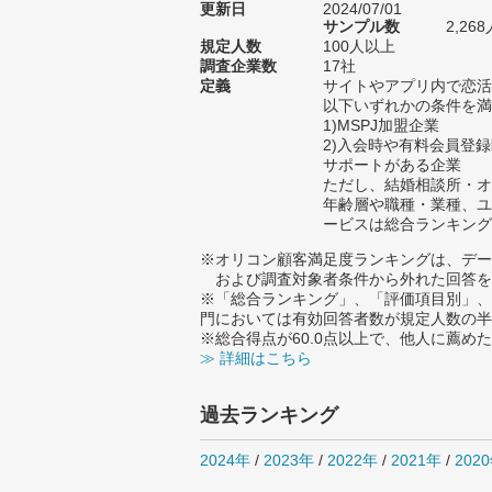
更新日
2024/07/01
サンプル数
2,2
規定人数
100人以上
調査企業数
17社
定義
サイトやアプリ内で恋活
以下いずれかの条件を満
1)MSPJ加盟企業
2)入会時や有料会員登
サポートがある企業
ただし、結婚相談所・オ
年齢層や職種・業種、ユ
ービスは総合ランキング
※オリコン顧客満足度ランキングは、デー
および調査対象者条件から外れた回答を
※「総合ランキング」、「評価項目別」、
門においては有効回答者数が規定人数の半
※総合得点が60.0点以上で、他人に薦
≫ 詳細はこちら
過去ランキング
2024年
/
2023年
/
2022年
/
2021年
/
202