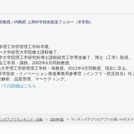
部教授／内閣府 上席科学技術政策フェロー（非常勤）
大学理工学部管理工学科卒業。
ター大学経営大学院修士課程修了。
大学大学院理工学研究科博士課程経営工学専攻修了。博士（工学）取得。
社会工学系・講師。2002年6月同助教授。
義塾大学理工学部管理工学科・准教授。2011年4月同教授、現在に至る。
府 科学技術・イノベーション推進事務局参事官（インフラ・防災担当）
計解析、品質管理、マーケティング。
いての詳細はこちら
ングアプリランキング・比較
2024年版
マッチングアプリのアプリの使いやすさラ