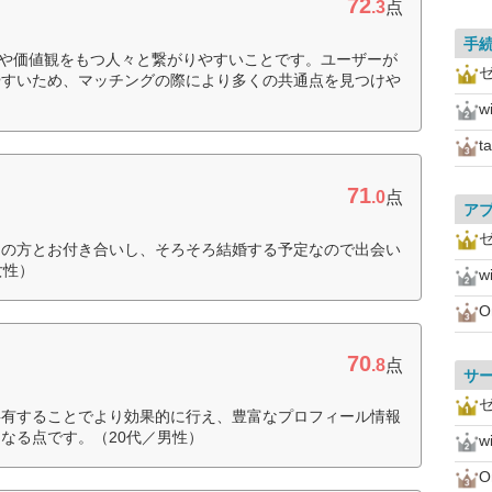
72
.3
点
手
興味や価値観をもつ人々と繋がりやすいことです。ユーザーが
やすいため、マッチングの際により多くの共通点を見つけや
w
t
71
.0
点
ア
その方とお付き合いし、そろそろ結婚する予定なので出会い
女性）
w
O
70
.8
点
サ
共有することでより効果的に行え、豊富なプロフィール情報
なる点です。（20代／男性）
w
O