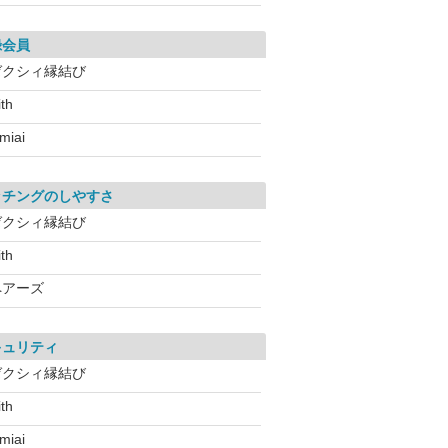
録会員
ゼクシィ縁結び
ith
miai
ッチングのしやすさ
ゼクシィ縁結び
ith
ペアーズ
キュリティ
ゼクシィ縁結び
ith
miai