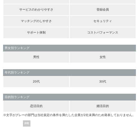
サービスのわかりやすさ
登録会員
マッチングのしやすさ
セキュリティ
サポート体制
コストパフォーマンス
男女別ランキング
男性
女性
年代別ランキング
20代
30代
目的別ランキング
恋活目的
婚活目的
※文字がグレーの部門は当社規定の条件を満たした企業が2社未満のため発表しておりません。
PR