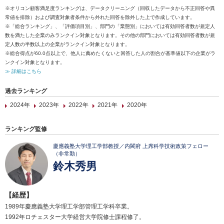
※オリコン顧客満足度ランキングは、データクリーニング（回収したデータから不正回答や異
常値を排除）および調査対象者条件から外れた回答を除外した上で作成しています。
※「総合ランキング」、「評価項目別」、部門の「業態別」においては有効回答者数が規定人
数を満たした企業のみランクイン対象となります。その他の部門においては有効回答者数が規
定人数の半数以上の企業がランクイン対象となります。
※総合得点が60.0点以上で、他人に薦めたくないと回答した人の割合が基準値以下の企業がラ
ンクイン対象となります。
≫ 詳細はこちら
過去ランキング
2024年
2023年
2022年
2021年
2020年
ランキング監修
慶應義塾大学理工学部教授／内閣府 上席科学技術政策フェロー
（非常勤）
鈴木秀男
【経歴】
1989年慶應義塾大学理工学部管理工学科卒業。
1992年ロチェスター大学経営大学院修士課程修了。