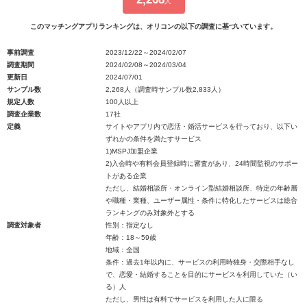
人
このマッチングアプリランキングは、オリコンの以下の調査に基づいています。
事前調査
2023/12/22～2024/02/07
調査期間
2024/02/08～2024/03/04
更新日
2024/07/01
サンプル数
2,268人（調査時サンプル数2,833人）
規定人数
100人以上
調査企業数
17社
定義
サイトやアプリ内で恋活・婚活サービスを行っており、以下い
ずれかの条件を満たすサービス
1)MSPJ加盟企業
2)入会時や有料会員登録時に審査があり、24時間監視のサポー
トがある企業
ただし、結婚相談所・オンライン型結婚相談所、特定の年齢層
や職種・業種、ユーザー属性・条件に特化したサービスは総合
ランキングのみ対象外とする
調査対象者
性別：指定なし
年齢：18～59歳
地域：全国
条件：過去1年以内に、サービスの利用時独身・交際相手なし
で、恋愛・結婚することを目的にサービスを利用していた（い
る）人
ただし、男性は有料でサービスを利用した人に限る