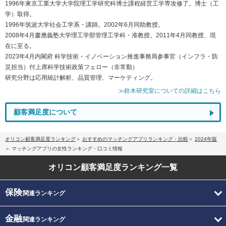
1996年東京工業大学大学院理工学研究科博士課程経営工学専攻修了。博士（工
学）取得。
1996年筑波大学社会工学系・講師。2002年6月同助教授。
2008年4月慶應義塾大学理工学部管理工学科・准教授。2011年4月同教授、現
在に至る。
2023年4月内閣府 科学技術・イノベーション推進事務局参事官（インフラ・防
災担当）付上席科学技術政策フェロー（非常勤）
研究分野は応用統計解析、品質管理、マーケティング。
≫鈴木研究室についての詳細はこちら
顧客満足度について
オリコン顧客満足度ランキング
おすすめのマッチングアプリランキング・比較
2024年版
マッチングアプリの女性ランキング・口コミ情報
オリコン顧客満足度
ランキング一覧
保険
関連ランキング
金融
関連ランキング