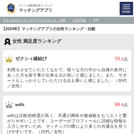
オリコン顧客満足度ランキング
マッチングアプリ
おすすめのマッチングアプリランキング・比較
2024年版
女性
【2024年】マッチングアプリの女性ランキング・比較
女性 満足度ランキング
ゼクシィ縁結び
70
.3
点
利用をさせていただくなかで、様々な方の中から自身の条件に
あった方を探す事が出来る点が良いと感じました。また、サポ
ートもしっかりしていただける点も善いと感じました。（30代
／女性）
69
with
.4
点
withは比較的精度が高く、共通の興味や価値観をもつ人々と繋
がりやすいことです。ユーザーがプロフィールに詳細な情報を
入力しやすいため、マッチングの際により多くの共通点を見つ
けやすいです。（20代／女性）