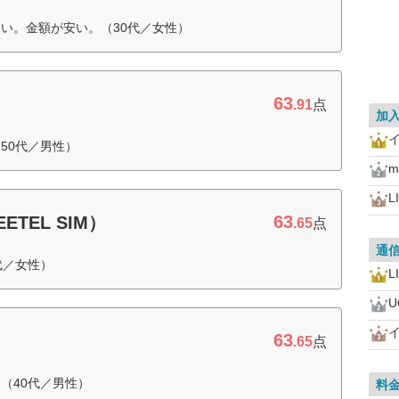
い。金額が安い。（30代／女性）
63
.91
点
加
50代／男性）
m
L
63
TEL SIM）
.65
点
通
代／女性）
L
U
63
.65
点
（40代／男性）
料