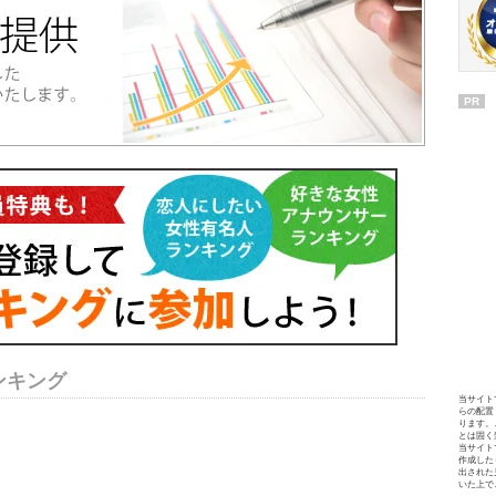
PR
ンキング
当サイト
らの配置
ります。
とは固く
当サイト
作成した
出された
いた上で