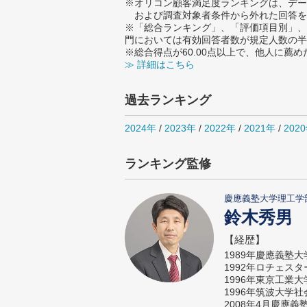
※オリコン顧客満足度ランキングは、デー
および調査対象者条件から外れた回答を
※「総合ランキング」、「評価項目別」、
門においては有効回答者数が規定人数の半
※総合得点が60.00点以上で、他人に
≫ 詳細はこちら
過去ランキング
2024年
/
2023年
/
2022年
/
2021年
/
202
ランキング監修
慶應義塾大学理工学
鈴木秀男
【経歴】
1989年慶應義塾
1992年ロチェス
1996年東京工業
1996年筑波大学
2008年4月慶應