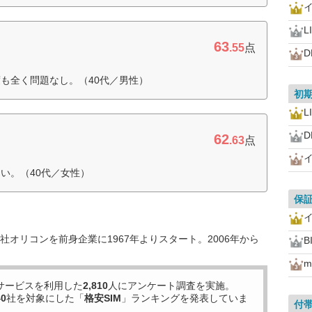
L
63
.55
点
D
も全く問題なし。（40代／男性）
初
L
D
62
.63
点
い。（40代／女性）
保
オリコンを前身企業に1967年よりスタート。2006年から
B
m
サービスを利用した
2,810
人にアンケート調査を実施。
40
社を対象にした「
格安SIM
」ランキングを発表していま
付