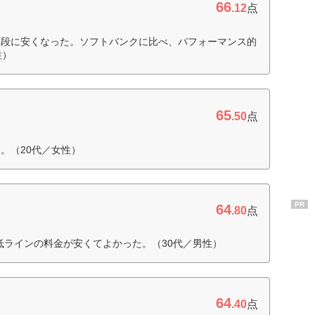
66
.12
点
格段に安くなった。ソフトバンクに比べ、パフォーマンス的
性）
65
.50
点
。（20代／女性）
PR
64
.80
点
最低ラインの料金が安くてよかった。（30代／男性）
64
.40
点