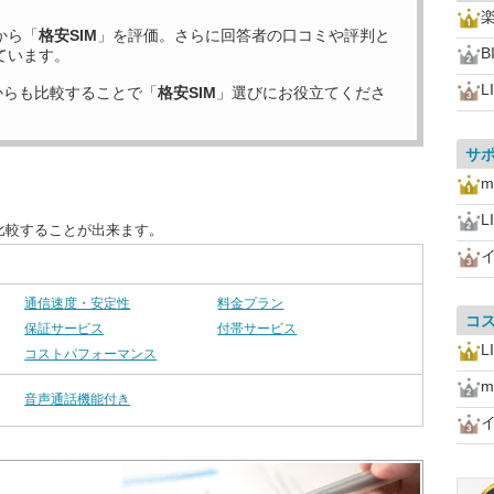
から「
格安SIM
」を評価。さらに回答者の口コミや評判と
B
ています。
L
からも比較することで「
格安SIM
」選びにお役立てくださ
サ
m
L
比較することが出来ます。
通信速度・安定性
料金プラン
コ
保証サービス
付帯サービス
L
コストパフォーマンス
m
音声通話機能付き