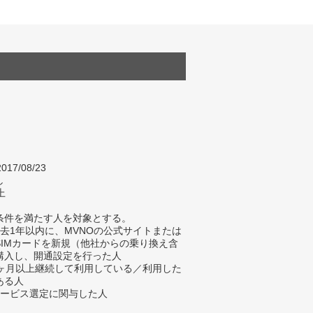
017/08/23
し
上
条件を満たす人を対象とする。
過去1年以内に、MVNOの公式サイトまたは
SIMカードを新規（他社からの乗り換え含
購入し、開通設定を行った人
1ヶ月以上継続して利用している／利用した
ある人
サービス選定に関与した人