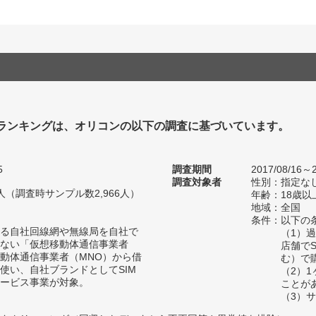
Mランキングは、オリコンの以下の調査に基づいています。
5
調査期間
2017/08/16～2
調査対象者
性別：指定な
10人（調査時サンプル数2,966人）
年齢：18歳以
地域：全国
条件：以下の
る自社回線網や無線局を自社で
（1）
ない「仮想移動体通信事業者
店舗で
移動体通信事業者（MNO）から借
む）で
使い、自社ブランドとしてSIM
（2）
ービス事業が対象。
ことが
（3）