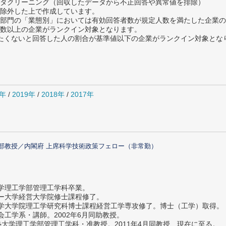
タクリーニング（回収したデータから不正回答や異常値を排除）
除外した上で作成しています。
部門の「業態別」においては有効回答者数が規定人数を満たした企業の
数以上の企業がランクイン対象となります。
薦めたくないと回答した人の割合が基準値以下の企業がランクイン対象とな
0年
/
2019年
/
2018年
/
2017年
部教授／内閣府 上席科学技術政策フェロー（非常勤）
大学理工学部管理工学科卒業。
ター大学経営大学院修士課程修了。
大学大学院理工学研究科博士課程経営工学専攻修了。博士（工学）取得。
社会工学系・講師。2002年6月同助教授。
義塾大学理工学部管理工学科・准教授。2011年4月同教授、現在に至る。