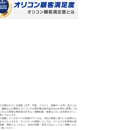
で公開されている情報（文字、写真、イラスト、画像データ等）及びこれ
・編集および構造などについての著作権は株式会社oricon MEに帰属してお
これらの情報を権利者の許可なく無断転載・複製などの二次利用を行うこ
禁じております。
で掲載しているすべての情報やデータは、当社の調査に基づいた結果から
ものとなりますが、サービスへの感想については、サービスの利用者が提
見解・感想となっており、当社の見解・意見ではないことをご理解いただ
ご覧ください。