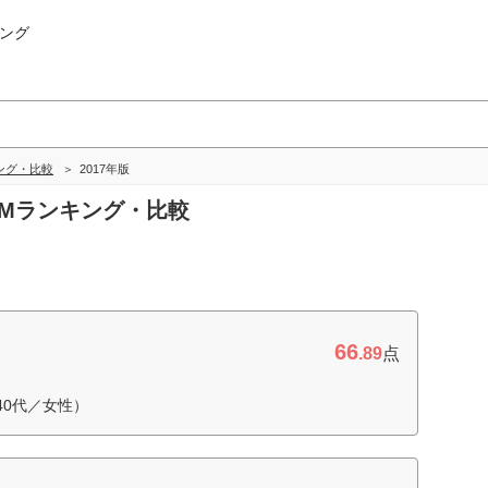
ング
ング・比較
2017年版
IMランキング・比較
66
.89
点
40代／女性）