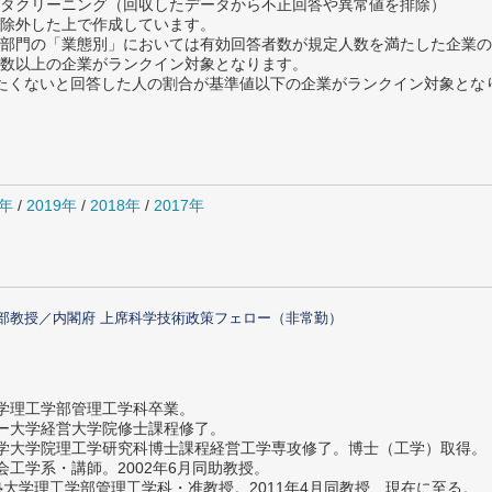
タクリーニング（回収したデータから不正回答や異常値を排除）
除外した上で作成しています。
部門の「業態別」においては有効回答者数が規定人数を満たした企業の
数以上の企業がランクイン対象となります。
薦めたくないと回答した人の割合が基準値以下の企業がランクイン対象とな
0年
/
2019年
/
2018年
/
2017年
部教授／内閣府 上席科学技術政策フェロー（非常勤）
大学理工学部管理工学科卒業。
ター大学経営大学院修士課程修了。
大学大学院理工学研究科博士課程経営工学専攻修了。博士（工学）取得。
社会工学系・講師。2002年6月同助教授。
義塾大学理工学部管理工学科・准教授。2011年4月同教授、現在に至る。