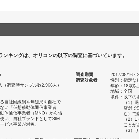
Mランキングは、オリコンの以下の調査に基づいています。
5
調査期間
2017/08/16～2
調査対象者
性別：指定な
10人（調査時サンプル数2,966人）
年齢：18歳以
地域：全国
条件：以下の
る自社回線網や無線局を自社で
（1）
ない「仮想移動体通信事業者
店舗で
移動体通信事業者（MNO）から借
む）で
使い、自社ブランドとしてSIM
（2）
ービス事業が対象。
ことが
（3）