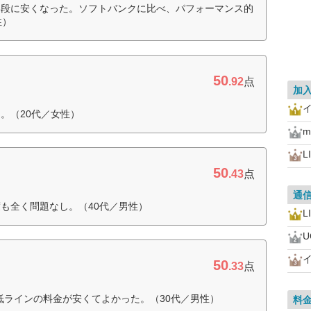
格段に安くなった。ソフトバンクに比べ、パフォーマンス的
性）
50
.92
点
加
。（20代／女性）
m
L
50
.43
点
通
も全く問題なし。（40代／男性）
L
U
50
.33
点
最低ラインの料金が安くてよかった。（30代／男性）
料