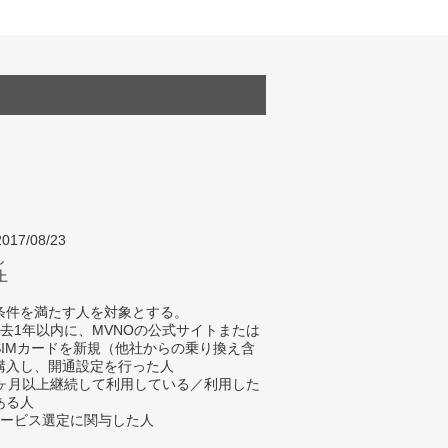
017/08/23
し
上
条件を満たす人を対象とする。
過去1年以内に、MVNOの公式サイトまたは
SIMカードを新規（他社からの乗り換え含
購入し、開通設定を行った人
1ヶ月以上継続して利用している／利用した
ある人
サービス選定に関与した人