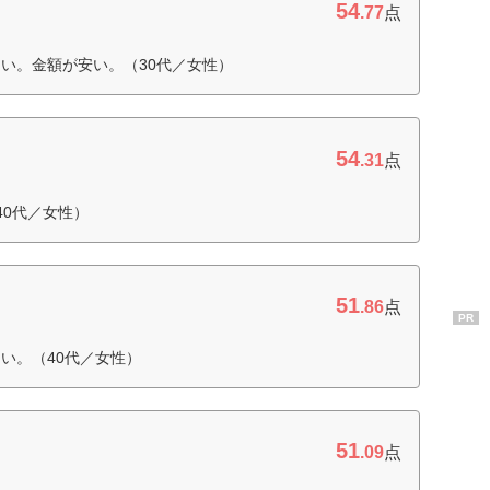
54
.77
点
い。金額が安い。（30代／女性）
54
.31
点
40代／女性）
51
.86
点
PR
い。（40代／女性）
51
.09
点