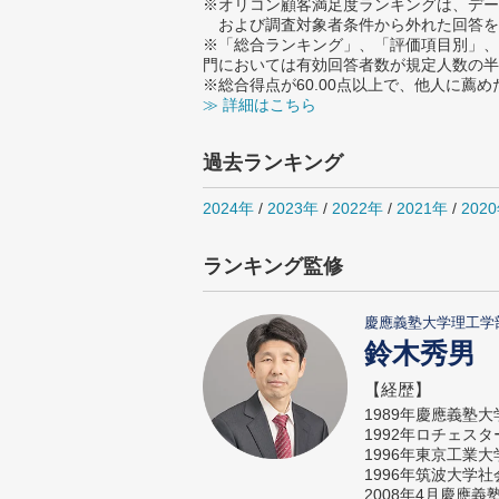
※オリコン顧客満足度ランキングは、デー
および調査対象者条件から外れた回答を
※「総合ランキング」、「評価項目別」、
門においては有効回答者数が規定人数の半
※総合得点が60.00点以上で、他人に
≫ 詳細はこちら
過去ランキング
2024年
/
2023年
/
2022年
/
2021年
/
202
ランキング監修
慶應義塾大学理工学
鈴木秀男
【経歴】
1989年慶應義塾
1992年ロチェス
1996年東京工業
1996年筑波大学
2008年4月慶應