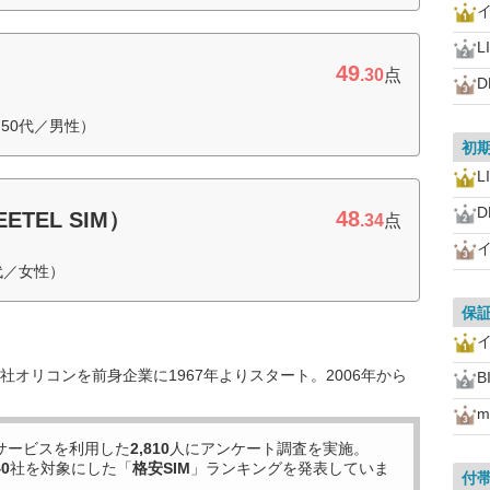
L
49
.30
点
D
50代／男性）
初
L
D
48
TEL SIM）
.34
点
代／女性）
保
オリコンを前身企業に1967年よりスタート。2006年から
B
m
サービスを利用した
2,810
人にアンケート調査を実施。
40
社を対象にした「
格安SIM
」ランキングを発表していま
付