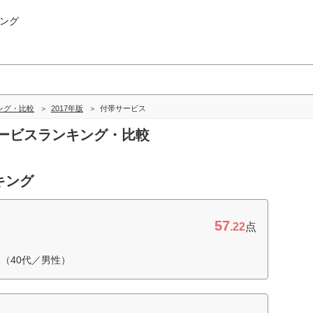
ング
ング・比較
2017年版
付帯サービス
帯サービスランキング・比較
キング
57
.22
点
（40代／男性）