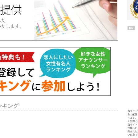
PR
ンキング
当サイト
らの配置
ります。
とは固く
当サイト
作成した
出された
いた上で