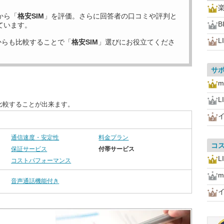
から「
格安SIM
」を評価。さらに回答者の口コミや評判と
B
ています。
L
からも比較することで「
格安SIM
」選びにお役立てくださ
サ
m
L
比較することが出来ます。
通信速度・安定性
料金プラン
コ
保証サービス
付帯サービス
L
コストパフォーマンス
m
音声通話機能付き