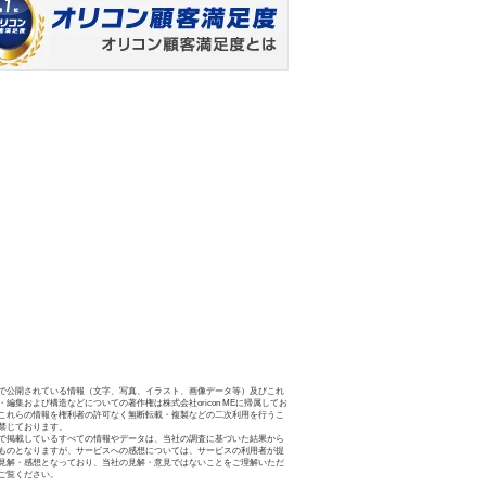
で公開されている情報（文字、写真、イラスト、画像データ等）及びこれ
・編集および構造などについての著作権は株式会社oricon MEに帰属してお
これらの情報を権利者の許可なく無断転載・複製などの二次利用を行うこ
禁じております。
で掲載しているすべての情報やデータは、当社の調査に基づいた結果から
ものとなりますが、サービスへの感想については、サービスの利用者が提
見解・感想となっており、当社の見解・意見ではないことをご理解いただ
ご覧ください。