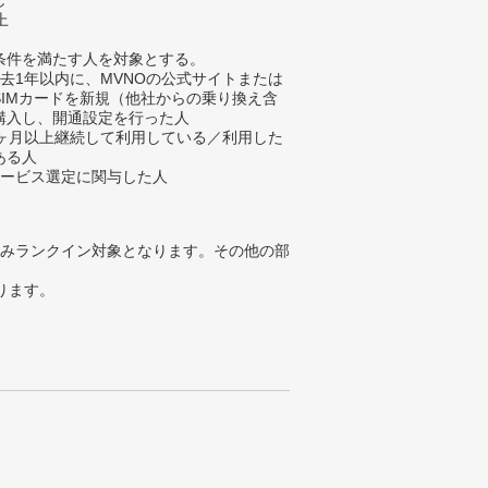
し
上
条件を満たす人を対象とする。
過去1年以内に、MVNOの公式サイトまたは
SIMカードを新規（他社からの乗り換え含
購入し、開通設定を行った人
1ヶ月以上継続して利用している／利用した
ある人
サービス選定に関与した人
みランクイン対象となります。その他の部
ります。