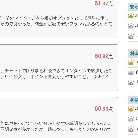
61
.37
点
繋
U
で、そのマイページから追加オプションとして簡単に申し
れたので良かった。料金が定額で安いプランもあるのがとて
L
I
料
60
.92
点
m
が、チャットで困り事を相談できてオンタイムで解決したこ
、料金が安く、ポイント還元がしやすいこと。（30代／
L
初
60
L
.33
点
D
極的に声をかけてもらい分かりやすい説明をしてもらった。
m
等不明な点が多かったが一緒にやってもらえたのがありがた