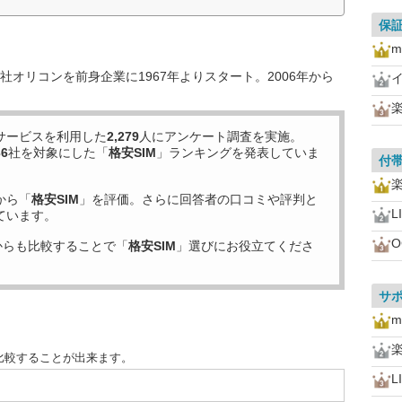
保
m
オリコンを前身企業に1967年よりスタート。2006年から
サービスを利用した
2,279
人にアンケート調査を実施。
36
社を対象にした「
格安SIM
」ランキングを発表していま
付
から「
格安SIM
」を評価。さらに回答者の口コミや評判と
L
ています。
O
からも比較することで「
格安SIM
」選びにお役立てくださ
サ
m
比較することが出来ます。
L