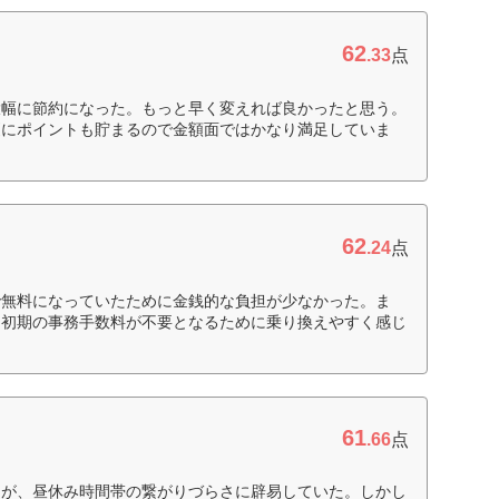
62
.33
点
大幅に節約になった。もっと早く変えれば良かったと思う。
更にポイントも貯まるので金額面ではかなり満足していま
62
.24
点
で無料になっていたために金銭的な負担が少なかった。ま
も初期の事務手数料が不要となるために乗り換えやすく感じ
61
.66
点
たが、昼休み時間帯の繋がりづらさに辟易していた。しかし