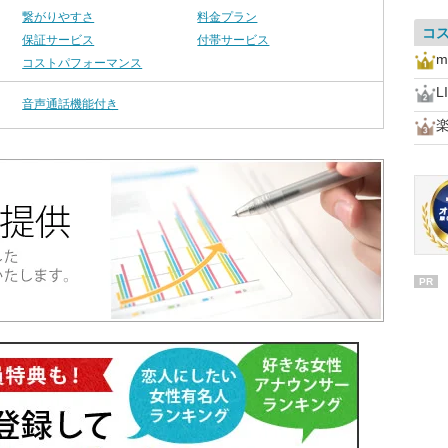
繋がりやすさ
料金プラン
コ
保証サービス
付帯サービス
m
コストパフォーマンス
L
音声通話機能付き
PR