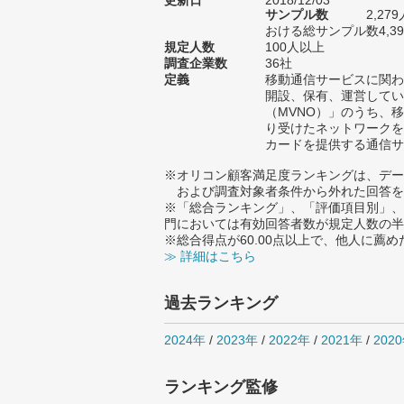
更新日
2018/12/03
サンプル数
2,2
おける総サンプル数4,3
規定人数
100人以上
調査企業数
36社
定義
移動通信サービスに関わ
開設、保有、運営してい
（MVNO）」のうち、
り受けたネットワークを
カードを提供する通信サ
※オリコン顧客満足度ランキングは、デー
および調査対象者条件から外れた回答を
※「総合ランキング」、「評価項目別」、
門においては有効回答者数が規定人数の半
※総合得点が60.00点以上で、他人に
≫ 詳細はこちら
過去ランキング
2024年
/
2023年
/
2022年
/
2021年
/
202
ランキング監修