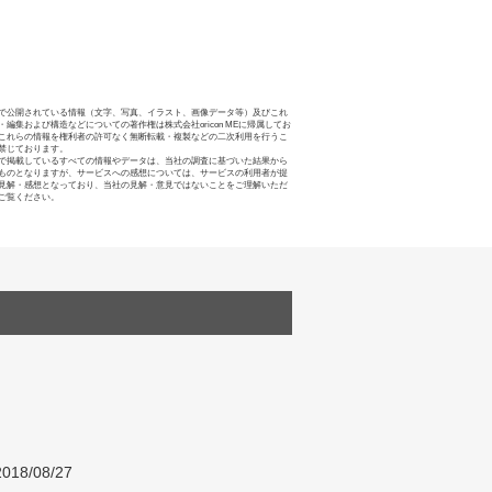
で公開されている情報（文字、写真、イラスト、画像データ等）及びこれ
・編集および構造などについての著作権は株式会社oricon MEに帰属してお
これらの情報を権利者の許可なく無断転載・複製などの二次利用を行うこ
禁じております。
で掲載しているすべての情報やデータは、当社の調査に基づいた結果から
ものとなりますが、サービスへの感想については、サービスの利用者が提
見解・感想となっており、当社の見解・意見ではないことをご理解いただ
ご覧ください。
018/08/27