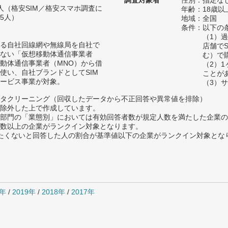
調査対象者
性別：指定な
79人（格安SIM／格安スマホ調査に
年齢：18歳以
95人）
地域：全国
条件：以下の
（1）
る自社回線網や無線局を自社で
店舗で
ない「仮想移動体通信事業者
む）で
移動体通信事業者（MNO）から借
（2）
使い、自社ブランドとしてSIM
ことが
ービス事業が対象。
（3）
タクリーニング（回収したデータから不正回答や異常値を排除）
除外した上で作成しています。
部門の「業態別」においては有効回答者数が規定人数を満たした企業の
数以上の企業がランクイン対象となります。
薦めたくないと回答した人の割合が基準値以下の企業がランクイン対象とな
0年
/
2019年
/
2018年
/
2017年