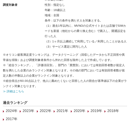
調査対象者
性別：指定なし
年齢：18歳以上
地域：全国
条件：以下の条件を満たす人を対象とする。
（1）過去1年以内に、MVNOの公式サイトまたは店舗でSIMカ
ードを新規（他社からの乗り換え含む）で購入し、開通設定を
行った人
（2）1ヶ月以上継続して利用している／利用したことがある人
（3）サービス選定に関与した人
※オリコン顧客満足度ランキングは、データクリーニング（回収したデータから不正回答や異
常値を排除）および調査対象者条件から外れた回答を除外した上で作成しています。
※「総合ランキング」、「評価項目別」、部門の「業態別」においては有効回答者数が規定人
数を満たした企業のみランクイン対象となります。その他の部門においては有効回答者数が規
定人数の半数以上の企業がランクイン対象となります。
※総合得点が60.00点以上で、他人に薦めたくないと回答した人の割合が基準値以下の企業がラ
ンクイン対象となります。
≫ 詳細はこちら
過去ランキング
2024年
2023年
2022年
2021年
2020年
2019年
2018年
2017年