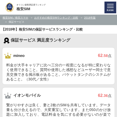
オリコン顧客満足度ランキング
格安SIM
格安SIM／格安スマホ
おすすめの格安SIMランキング・比較
2018年版
保証サービス
【2018年】格安SIMの保証サービスランキング・比較
保証サービス 満足度ランキング
62
mineo
.58
点
料金が大手キャリアに比べ三分の一程度になるが特に変わりな
く使用できること。質問や使用した感想などユーザー同士で意
見交換できる掲示板があること。パケットタンクのシステムが
あること。（30代／女性）
イオンモバイル
62
.36
点
繋がりやすさは良く、妻と2枚のSIMを共有しています。データ
量も分け合えるので、大変重宝しています。また050のかけ放
題に加入しており、電話料金を気にする必要がないのが楽で