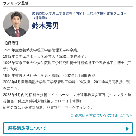
ランキング監修
慶應義塾大学理工学部教授／内閣府 上席科学技術政策フェロー
（非常勤）
鈴木秀男
【経歴】
1989年慶應義塾大学理工学部管理工学科卒業。
1992年ロチェスター大学経営大学院修士課程修了。
1996年東京工業大学大学院理工学研究科博士課程経営工学専攻修了。博士（工
学）取得。
1996年筑波大学社会工学系・講師。2002年6月同助教授。
2008年4月慶應義塾大学理工学部管理工学科・准教授。2011年4月同教授、現
在に至る。
2023年4月内閣府 科学技術・イノベーション推進事務局参事官（インフラ・防
災担当）付上席科学技術政策フェロー（非常勤）
研究分野は応用統計解析、品質管理、マーケティング。
≫鈴木研究室についての詳細はこちら
顧客満足度について