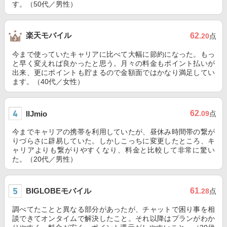
す。（50代／男性）
楽天モバイル
62
.20
点
今まで使っていたキャリアに比べて大幅に節約になった。もっ
と早く変えれば良かったと思う。月々の料金もポイント払いが
出来、更にポイントも貯まるので金額面ではかなり満足してい
ます。（40代／女性）
62
IIJmio
.09
点
今までキャリアの携帯を利用していたが、昼休み時間帯の繋が
りづらさに辟易していた。しかしこっちに変更したところ、キ
ャリアよりも繋がりやすくなり、料金と比較して非常に驚い
た。（20代／男性）
BIGLOBEモバイル
61
.28
点
調べてたことと異なる部分があったが、チャットで困り事を相
談できてオンタイムで解決したこと。それ以降はプランがわか