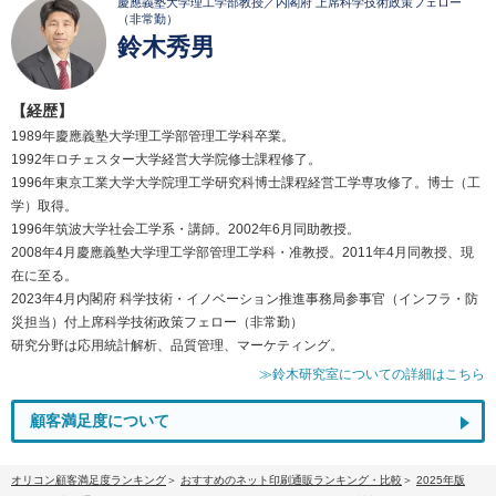
慶應義塾大学理工学部教授／内閣府 上席科学技術政策フェロー
（非常勤）
鈴木秀男
【経歴】
1989年慶應義塾大学理工学部管理工学科卒業。
1992年ロチェスター大学経営大学院修士課程修了。
1996年東京工業大学大学院理工学研究科博士課程経営工学専攻修了。博士（工
学）取得。
1996年筑波大学社会工学系・講師。2002年6月同助教授。
2008年4月慶應義塾大学理工学部管理工学科・准教授。2011年4月同教授、現
在に至る。
2023年4月内閣府 科学技術・イノベーション推進事務局参事官（インフラ・防
災担当）付上席科学技術政策フェロー（非常勤）
研究分野は応用統計解析、品質管理、マーケティング。
≫鈴木研究室についての詳細はこちら
顧客満足度について
オリコン顧客満足度ランキング
おすすめのネット印刷通販ランキング・比較
2025年版