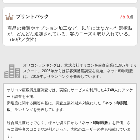
プリントパック
75
.9
点
商品の種類やオプション加工など、以前にはなかった選択肢
が、どんどん追加されている。客のニーズを取り入れている。
（50代／女性）
オリコンランキングは、株式会社オリコンを前身企業に1967年より
スタート。2006年からは顧客満足度調査を開始。ネット印刷通販
は、2018年よりランキングを発表しています。
オリコン顧客満足度調査では、実際にサービスを利用した
4,748
人にアンケ
ート調査を実施。
満足度に関する回答を基に、調査企業
21
社を対象にした「
ネット印刷通
販
」ランキングを発表しています。
総合満足度だけでなく、様々な切り口から「
ネット印刷通販
」を評価。さ
らに回答者の口コミや評判といった、実際のユーザーの声も掲載していま
す。