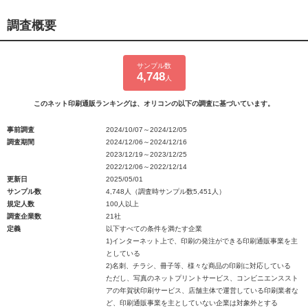
調査概要
サンプル数
4,748
人
このネット印刷通販ランキングは、オリコンの以下の調査に基づいています。
事前調査
2024/10/07～2024/12/05
調査期間
2024/12/06～2024/12/16
2023/12/19～2023/12/25
2022/12/06～2022/12/14
更新日
2025/05/01
サンプル数
4,748人（調査時サンプル数5,451人）
規定人数
100人以上
調査企業数
21社
定義
以下すべての条件を満たす企業
1)インターネット上で、印刷の発注ができる印刷通販事業を主
としている
2)名刺、チラシ、冊子等、様々な商品の印刷に対応している
ただし、写真のネットプリントサービス、コンビニエンススト
アの年賀状印刷サービス、店舗主体で運営している印刷業者な
ど、印刷通販事業を主としていない企業は対象外とする