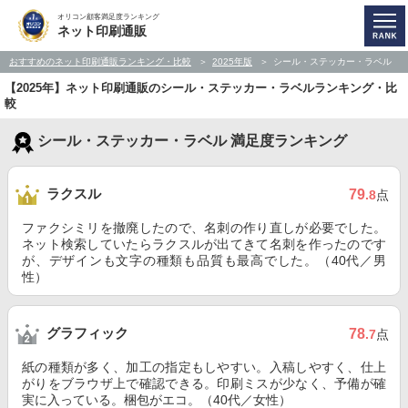
オリコン顧客満足度ランキング
ネット印刷通販
おすすめのネット印刷通販ランキング・比較
2025年版
シール・ステッカー・ラベル
【2025年】ネット印刷通販のシール・ステッカー・ラベルランキング・比
較
シール・ステッカー・ラベル 満足度ランキング
ラクスル
79
.8
点
ファクシミリを撤廃したので、名刺の作り直しが必要でした。
ネット検索していたらラクスルが出てきて名刺を作ったのです
が、デザインも文字の種類も品質も最高でした。（40代／男
性）
グラフィック
78
.7
点
紙の種類が多く、加工の指定もしやすい。入稿しやすく、仕上
がりをブラウザ上で確認できる。印刷ミスが少なく、予備が確
実に入っている。梱包がエコ。（40代／女性）