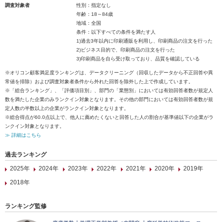
調査対象者
性別：指定なし
年齢：18～84歳
地域：全国
条件：以下すべての条件を満たす人
1)過去3年以内に印刷通販を利用し、印刷商品の注文を行った
2)ビジネス目的で、印刷商品の注文を行った
3)印刷商品を自ら受け取っており、品質を確認している
※オリコン顧客満足度ランキングは、データクリーニング（回収したデータから不正回答や異
常値を排除）および調査対象者条件から外れた回答を除外した上で作成しています。
※「総合ランキング」、「評価項目別」、部門の「業態別」においては有効回答者数が規定人
数を満たした企業のみランクイン対象となります。その他の部門においては有効回答者数が規
定人数の半数以上の企業がランクイン対象となります。
※総合得点が60.0点以上で、他人に薦めたくないと回答した人の割合が基準値以下の企業がラ
ンクイン対象となります。
≫ 詳細はこちら
過去ランキング
2025年
2024年
2023年
2022年
2021年
2020年
2019年
2018年
ランキング監修