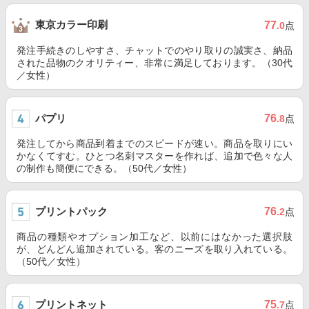
東京カラー印刷
77
.0
点
発注手続きのしやすさ、チャットでのやり取りの誠実さ、納品
された品物のクオリティー、非常に満足しております。（30代
／女性）
パプリ
76
.8
点
発注してから商品到着までのスピードが速い。商品を取りにい
かなくてすむ。ひとつ名刺マスターを作れば、追加で色々な人
の制作も簡便にできる。（50代／女性）
プリントパック
76
.2
点
商品の種類やオプション加工など、以前にはなかった選択肢
が、どんどん追加されている。客のニーズを取り入れている。
（50代／女性）
プリントネット
75
.7
点