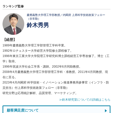
ランキング監修
慶應義塾大学理工学部教授／内閣府 上席科学技術政策フェロー
（非常勤）
鈴木秀男
【経歴】
1989年慶應義塾大学理工学部管理工学科卒業。
1992年ロチェスター大学経営大学院修士課程修了。
1996年東京工業大学大学院理工学研究科博士課程経営工学専攻修了。博士（工
学）取得。
1996年筑波大学社会工学系・講師。2002年6月同助教授。
2008年4月慶應義塾大学理工学部管理工学科・准教授。2011年4月同教授、現
在に至る。
2023年4月内閣府 科学技術・イノベーション推進事務局参事官（インフラ・防
災担当）付上席科学技術政策フェロー（非常勤）
研究分野は応用統計解析、品質管理、マーケティング。
≫鈴木研究室についての詳細はこちら
顧客満足度について