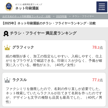
オリコン顧客満足度ランキング
ネット印刷通販
おすすめのネット印刷通販ランキング・比較
2025年版
チラシ・フライヤー
【2025年】ネット印刷通販のチラシ・フライヤーランキング・比較
チラシ・フライヤー 満足度ランキング
グラフィック
78
.2
点
紙の種類が多く、加工の指定もしやすい。入稿しやすく、仕上
がりをブラウザ上で確認できる。印刷ミスが少なく、予備が確
実に入っている。梱包がエコ。（40代／女性）
ラクスル
77
.2
点
ファクシミリを撤廃したので、名刺の作り直しが必要でした。
ネット検索していたらラクスルが出てきて名刺を作ったのです
が、デザインも文字の種類も品質も最高でした。（40代／男
性）