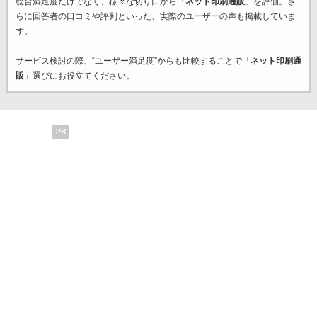
総合満足度だけでなく、様々な切り口から「
ネット印刷通販
」を評価。さ
らに回答者の口コミや評判といった、実際のユーザーの声も掲載していま
す。
サービス検討の際、“ユーザー満足度”からも比較することで「
ネット印刷通
販
」選びにお役立てください。
PR