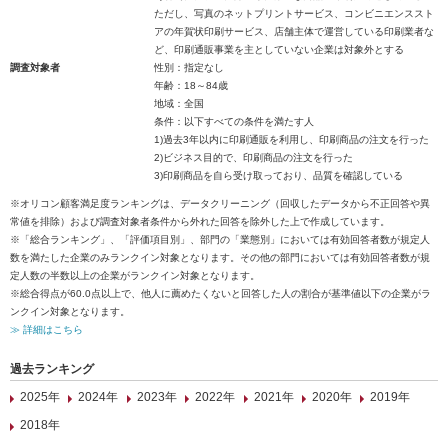
ただし、写真のネットプリントサービス、コンビニエンススト
アの年賀状印刷サービス、店舗主体で運営している印刷業者な
ど、印刷通販事業を主としていない企業は対象外とする
調査対象者
性別：指定なし
年齢：18～84歳
地域：全国
条件：以下すべての条件を満たす人
1)過去3年以内に印刷通販を利用し、印刷商品の注文を行った
2)ビジネス目的で、印刷商品の注文を行った
3)印刷商品を自ら受け取っており、品質を確認している
※オリコン顧客満足度ランキングは、データクリーニング（回収したデータから不正回答や異
常値を排除）および調査対象者条件から外れた回答を除外した上で作成しています。
※「総合ランキング」、「評価項目別」、部門の「業態別」においては有効回答者数が規定人
数を満たした企業のみランクイン対象となります。その他の部門においては有効回答者数が規
定人数の半数以上の企業がランクイン対象となります。
※総合得点が60.0点以上で、他人に薦めたくないと回答した人の割合が基準値以下の企業がラ
ンクイン対象となります。
≫ 詳細はこちら
過去ランキング
2025年
2024年
2023年
2022年
2021年
2020年
2019年
2018年