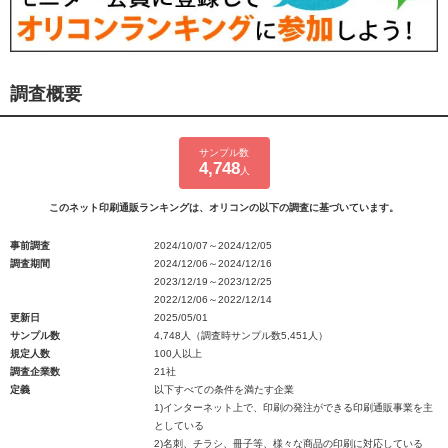
調査概要
サンプル数
4,748
人
このネット印刷通販ランキングは、オリコンの以下の調査に基づいています。
事前調査
2024/10/07～2024/12/05
調査期間
2024/12/06～2024/12/16
2023/12/19～2023/12/25
2022/12/06～2022/12/14
更新日
2025/05/01
サンプル数
4,748人（調査時サンプル数5,451人）
規定人数
100人以上
調査企業数
21社
定義
以下すべての条件を満たす企業
1)インターネット上で、印刷の発注ができる印刷通販事業を主
としている
2)名刺、チラシ、冊子等、様々な商品の印刷に対応している