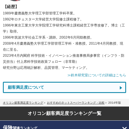
【経歴】
1989年慶應義塾大学理工学部管理工学科卒業。
1992年ロチェスター大学経営大学院修士課程修了。
1996年東京工業大学大学院理工学研究科博士課程経営工学専攻修了。博士（工
学）取得。
1996年筑波大学社会工学系・講師。2002年6月同助教授。
2008年4月慶應義塾大学理工学部管理工学科・准教授。2011年4月同教授、現
在に至る。
2023年4月内閣府 科学技術・イノベーション推進事務局参事官（インフラ・防
災担当）付上席科学技術政策フェロー（非常勤）
研究分野は応用統計解析、品質管理、マーケティング。
≫鈴木研究室についての詳細はこちら
顧客満足度について
オリコン顧客満足度ランキング
おすすめのネットスーパーランキング・比較
2014年版
オリコン顧客満足度
ランキング一覧
保険
関連ランキング