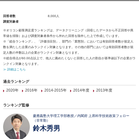
回答者数
8,000人
調査対象者
※オリコン顧客満足度ランキングは、データクリーニング（回収したデータから不正回答や異
常値を排除）および調査対象者条件から外れた回答を除外した上で作成しています。
※「総合ランキング」、「評価項目別」、部門の「業態別」においては有効回答者数が規定人
数を満たした企業のみランクイン対象となります。その他の部門においては有効回答者数が規
定人数の半数以上の企業がランクイン対象となります。
※総合得点が60.00点以上で、他人に薦めたくないと回答した人の割合が基準値以下の企業がラ
ンクイン対象となります。
≫ 詳細はこちら
過去ランキング
2020年
2016年
2014-2015年
2014年度
2013年度
ランキング監修
慶應義塾大学理工学部教授／内閣府 上席科学技術政策フェロー
（非常勤）
鈴木秀男