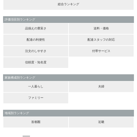
総合ランキング
評価項目別ランキング
品揃えの豊富さ
送料・価格
配達の利便性
配達スタッフの対応
注文のしやすさ
付帯サービス
信頼度・知名度
家族構成別ランキング
一人暮らし
夫婦
ファミリー
地域別ランキング
首都圏
近畿