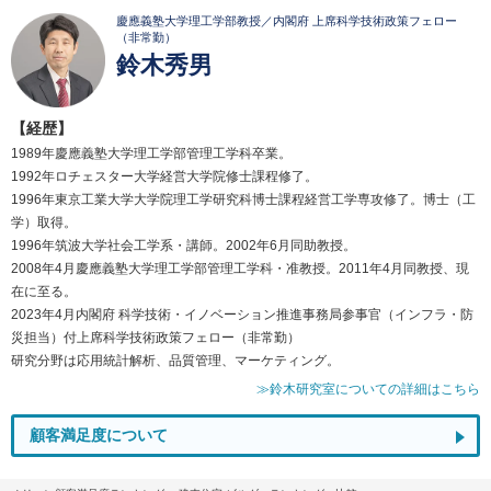
慶應義塾大学理工学部教授／内閣府 上席科学技術政策フェロー
（非常勤）
鈴木秀男
【経歴】
1989年慶應義塾大学理工学部管理工学科卒業。
1992年ロチェスター大学経営大学院修士課程修了。
1996年東京工業大学大学院理工学研究科博士課程経営工学専攻修了。博士（工
学）取得。
1996年筑波大学社会工学系・講師。2002年6月同助教授。
2008年4月慶應義塾大学理工学部管理工学科・准教授。2011年4月同教授、現
在に至る。
2023年4月内閣府 科学技術・イノベーション推進事務局参事官（インフラ・防
災担当）付上席科学技術政策フェロー（非常勤）
研究分野は応用統計解析、品質管理、マーケティング。
≫鈴木研究室についての詳細はこちら
顧客満足度について