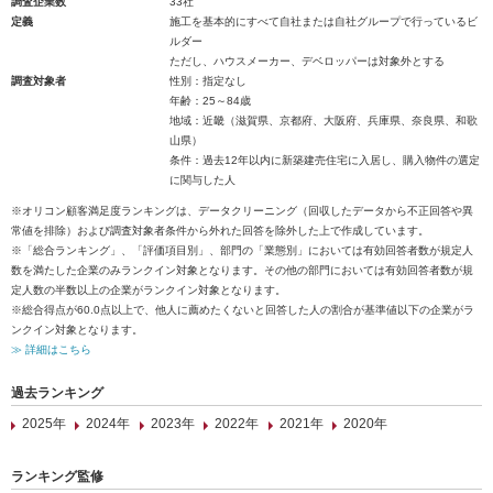
調査企業数
33社
定義
施工を基本的にすべて自社または自社グループで行っているビ
ルダー
ただし、ハウスメーカー、デベロッパーは対象外とする
調査対象者
性別：指定なし
年齢：25～84歳
地域：近畿（滋賀県、京都府、大阪府、兵庫県、奈良県、和歌
山県）
条件：過去12年以内に新築建売住宅に入居し、購入物件の選定
に関与した人
※オリコン顧客満足度ランキングは、データクリーニング（回収したデータから不正回答や異
常値を排除）および調査対象者条件から外れた回答を除外した上で作成しています。
※「総合ランキング」、「評価項目別」、部門の「業態別」においては有効回答者数が規定人
数を満たした企業のみランクイン対象となります。その他の部門においては有効回答者数が規
定人数の半数以上の企業がランクイン対象となります。
※総合得点が60.0点以上で、他人に薦めたくないと回答した人の割合が基準値以下の企業がラ
ンクイン対象となります。
≫ 詳細はこちら
過去ランキング
2025年
2024年
2023年
2022年
2021年
2020年
ランキング監修