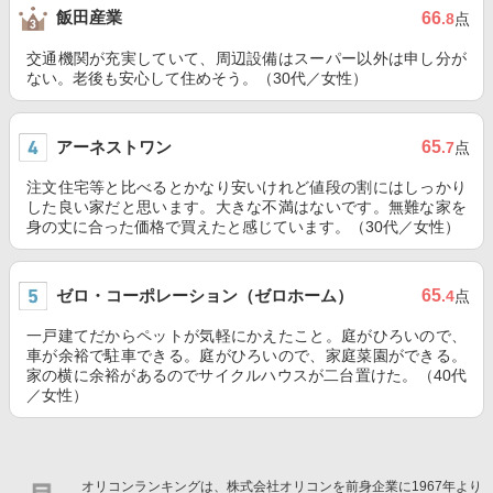
飯田産業
66
.8
点
交通機関が充実していて、周辺設備はスーパー以外は申し分が
ない。老後も安心して住めそう。（30代／女性）
アーネストワン
65
.7
点
注文住宅等と比べるとかなり安いけれど値段の割にはしっかり
した良い家だと思います。大きな不満はないです。無難な家を
身の丈に合った価格で買えたと感じています。（30代／女性）
ゼロ・コーポレーション（ゼロホーム）
65
.4
点
一戸建てだからペットが気軽にかえたこと。庭がひろいので、
車が余裕で駐車できる。庭がひろいので、家庭菜園ができる。
家の横に余裕があるのでサイクルハウスが二台置けた。（40代
／女性）
オリコンランキングは、株式会社オリコンを前身企業に1967年より