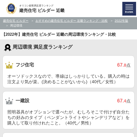
オリコン顧客満足度ランキング
建売住宅 ビルダー 近畿
建売住宅 ビルダー
おすすめの建売住宅 ビルダー 近畿ランキング・比較
2022年版
周辺環境
【2022年】建売住宅 ビルダー 近畿の周辺環境ランキング・比較
周辺環境 満足度ランキング
フジ住宅
67
.8
点
オーソドックスなので、導線はしっかりしている。購入の時は
注文より気が楽。(決めることがないから)（40代／女性）
一建設
67
.4
点
照明器具がオプションで選べたが、むしろそこで付けず自分た
ちの好みのタイプ（ペンダントライトやシャンデリアなど）を
購入して取り付けれたこと。（40代／男性）