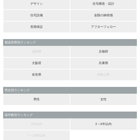
デザイン
住宅構造・設計
住宅設備
金額の納得感
長期保証
アフターフォロー
都道府県別ランキング
滋賀県
京都府
大阪府
兵庫県
奈良県
和歌山県
男女別ランキング
男性
女性
築年数別ランキング
1年以内
2～6年以内
7～10年以内