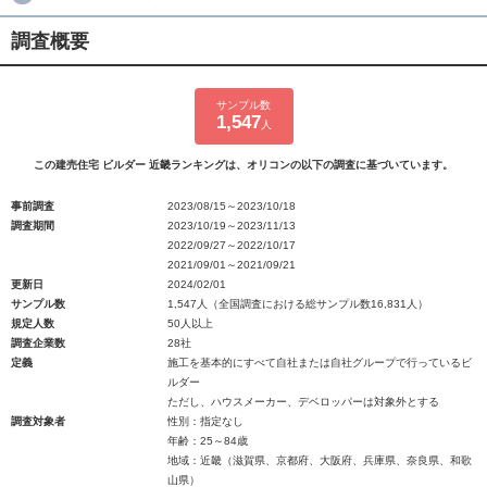
調査概要
サンプル数
1,547
人
この建売住宅 ビルダー 近畿ランキングは、オリコンの以下の調査に基づいています。
事前調査
2023/08/15～2023/10/18
調査期間
2023/10/19～2023/11/13
2022/09/27～2022/10/17
2021/09/01～2021/09/21
更新日
2024/02/01
サンプル数
1,547人（全国調査における総サンプル数16,831人）
規定人数
50人以上
調査企業数
28社
定義
施工を基本的にすべて自社または自社グループで行っているビ
ルダー
ただし、ハウスメーカー、デベロッパーは対象外とする
調査対象者
性別：指定なし
年齢：25～84歳
地域：近畿（滋賀県、京都府、大阪府、兵庫県、奈良県、和歌
山県）