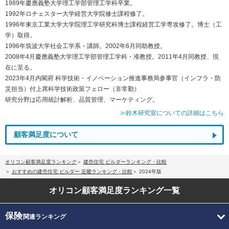
1989年慶應義塾大学理工学部管理工学科卒業。
1992年ロチェスター大学経営大学院修士課程修了。
1996年東京工業大学大学院理工学研究科博士課程経営工学専攻修了。博士（工
学）取得。
1996年筑波大学社会工学系・講師。2002年6月同助教授。
2008年4月慶應義塾大学理工学部管理工学科・准教授。2011年4月同教授、現
在に至る。
2023年4月内閣府 科学技術・イノベーション推進事務局参事官（インフラ・防
災担当）付上席科学技術政策フェロー（非常勤）
研究分野は応用統計解析、品質管理、マーケティング。
≫鈴木研究室についての詳細はこちら
顧客満足度について
オリコン顧客満足度ランキング
建売住宅 ビルダーランキング・比較
おすすめの建売住宅 ビルダー 近畿ランキング・比較
2024年版
オリコン顧客満足度
ランキング一覧
保険
関連ランキング