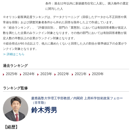
条件：過去12年以内に新築建売住宅に入居し、購入物件の選定
に関与した人
※オリコン顧客満足度ランキングは、データクリーニング（回収したデータから不正回答や異
常値を排除）および調査対象者条件から外れた回答を除外した上で作成しています。
※「総合ランキング」、「評価項目別」、部門の「業態別」においては有効回答者数が規定人
数を満たした企業のみランクイン対象となります。その他の部門においては有効回答者数が規
定人数の半数以上の企業がランクイン対象となります。
※総合得点が60.0点以上で、他人に薦めたくないと回答した人の割合が基準値以下の企業がラ
ンクイン対象となります。
≫ 詳細はこちら
過去ランキング
2025年
2024年
2023年
2022年
2021年
2020年
ランキング監修
慶應義塾大学理工学部教授／内閣府 上席科学技術政策フェロー
（非常勤）
鈴木秀男
【経歴】