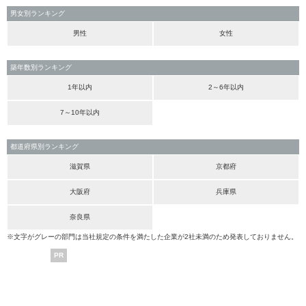
男女別ランキング
男性
女性
築年数別ランキング
1年以内
2～6年以内
7～10年以内
都道府県別ランキング
滋賀県
京都府
大阪府
兵庫県
奈良県
※文字がグレーの部門は当社規定の条件を満たした企業が2社未満のため発表しておりません。
PR