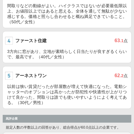
間取りなどの動線がよい。ハイクラスではないが必要最低限以
上、お値段以上ではあると思える。全体を通して無駄が少ない
感じする。価格と照らし合わせると概ね満足できていること。
（50代／女性）
ファースト住建
63
.1
点
3方向に窓があり、立地が素晴らしく日当たりが良すぎるくらい
で、最高です。（40代／女性）
アーネストワン
62
.2
点
以前は狭い賃貸だったが部屋数が増えて快適になった。電動シ
ャッターのオプションは高かったが防犯性や快適性が上がりつ
けて良かった。間取りは誰でも使いやすいようによく考えてあ
る。（30代／男性）
高評企業
規定人数の半数以上の回答があり、総合得点が60.0点以上の企業です。