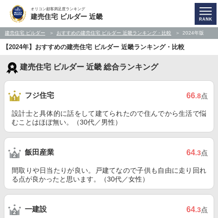
オリコン顧客満足度ランキング
建売住宅 ビルダー 近畿
建売住宅 ビルダー
おすすめの建売住宅 ビルダー 近畿ランキング・比較
2024年版
【2024年】おすすめの建売住宅 ビルダー 近畿ランキング・比較
建売住宅 ビルダー 近畿 総合ランキング
フジ住宅
66
.8
点
設計士と具体的に話をして建てられたので住んでから生活で悩
むことはほぼ無い。（30代／男性）
飯田産業
64
.3
点
間取りや日当たりが良い。戸建てなので子供も自由に走り回れ
る点が良かったと思います。（30代／女性）
一建設
64
.3
点