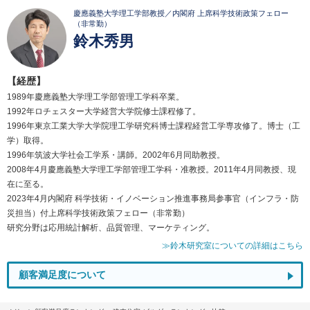
慶應義塾大学理工学部教授／内閣府 上席科学技術政策フェロー
（非常勤）
鈴木秀男
【経歴】
1989年慶應義塾大学理工学部管理工学科卒業。
1992年ロチェスター大学経営大学院修士課程修了。
1996年東京工業大学大学院理工学研究科博士課程経営工学専攻修了。博士（工
学）取得。
1996年筑波大学社会工学系・講師。2002年6月同助教授。
2008年4月慶應義塾大学理工学部管理工学科・准教授。2011年4月同教授、現
在に至る。
2023年4月内閣府 科学技術・イノベーション推進事務局参事官（インフラ・防
災担当）付上席科学技術政策フェロー（非常勤）
研究分野は応用統計解析、品質管理、マーケティング。
≫鈴木研究室についての詳細はこちら
顧客満足度について