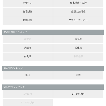
デザイン
住宅構造・設計
住宅設備
金額の納得感
長期保証
アフターフォロー
都道府県別ランキング
滋賀県
京都府
大阪府
兵庫県
奈良県
和歌山県
男女別ランキング
男性
女性
築年数別ランキング
1年以内
2～6年以内
7～10年以内