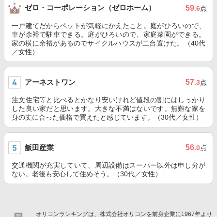
ゼロ・コーポレーション（ゼロホーム）
59
.6
点
一戸建てだからペットが気軽にかえたこと。庭がひろいので、
車が余裕で駐車できる。庭がひろいので、家庭菜園ができる。
家の横に余裕があるのでサイクルハウスが二台置けた。（40代
／女性）
アーネストワン
57
.3
点
注文住宅等と比べるとかなり安いけれど値段の割にはしっかり
した良い家だと思います。大きな不満はないです。無難な家を
身の丈に合った価格で買えたと感じています。（30代／女性）
飯田産業
56
.0
点
交通機関が充実していて、周辺設備はスーパー以外は申し分が
ない。老後も安心して住めそう。（30代／女性）
オリコンランキングは、株式会社オリコンを前身企業に1967年より