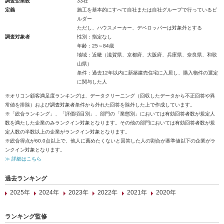
調査企業数
33社
定義
施工を基本的にすべて自社または自社グループで行っているビ
ルダー
ただし、ハウスメーカー、デベロッパーは対象外とする
調査対象者
性別：指定なし
年齢：25～84歳
地域：近畿（滋賀県、京都府、大阪府、兵庫県、奈良県、和歌
山県）
条件：過去12年以内に新築建売住宅に入居し、購入物件の選定
に関与した人
※オリコン顧客満足度ランキングは、データクリーニング（回収したデータから不正回答や異
常値を排除）および調査対象者条件から外れた回答を除外した上で作成しています。
※「総合ランキング」、「評価項目別」、部門の「業態別」においては有効回答者数が規定人
数を満たした企業のみランクイン対象となります。その他の部門においては有効回答者数が規
定人数の半数以上の企業がランクイン対象となります。
※総合得点が60.0点以上で、他人に薦めたくないと回答した人の割合が基準値以下の企業がラ
ンクイン対象となります。
≫ 詳細はこちら
過去ランキング
2025年
2024年
2023年
2022年
2021年
2020年
ランキング監修