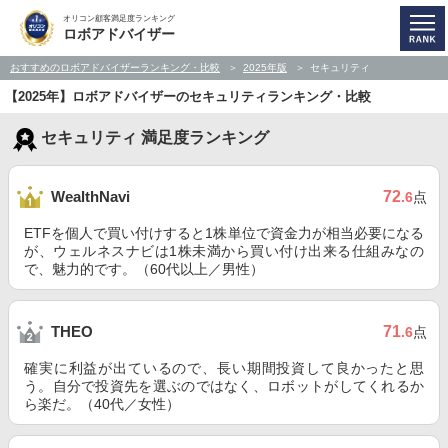
オリコン顧客満足度ランキング
ロボアドバイザー
おすすめのロボアドバイザーランキング・比較
2025年版
セキュリティ
【2025年】ロボアドバイザーのセキュリティランキング・比較
セキュリティ 満足度ランキング
72
WealthNavi
.6
点
ETFを個人で買い付けすると1株単位で資金力が相当必要になる
が、ウェルネスナビは1株未満から買い付け出来る仕組みなの
で、魅力的です。（60代以上／男性）
71
THEO
.6
点
確実に利益が出ているので、長い期間投資して良かったと思
う。自分で投資先を選ぶのではなく、ロボットがしてくれるか
ら楽だ。（40代／女性）