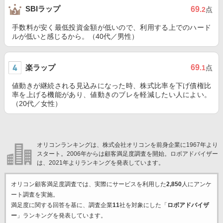
SBIラップ
69
.2
点
手数料が安く最低投資金額が低いので、利用する上でのハード
ルが低いと感じるから。（40代／男性）
楽ラップ
69
.1
点
値動きが継続される見込みになった時、株式比率を下げ債権比
率を上げる機能があり、値動きのブレを軽減したい人によい。
（20代／女性）
オリコンランキングは、株式会社オリコンを前身企業に1967年より
スタート。2006年からは顧客満足度調査を開始。ロボアドバイザー
は、2021年よりランキングを発表しています。
オリコン顧客満足度調査では、実際にサービスを利用した
2,850
人にアンケ
ート調査を実施。
満足度に関する回答を基に、調査企業
11
社を対象にした「
ロボアドバイザ
ー
」ランキングを発表しています。