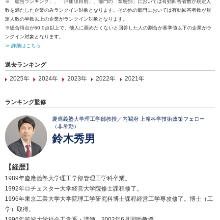
※「総合ランキング」、「評価項目別」、部門の「業態別」においては有効回答者数が規定人
数を満たした企業のみランクイン対象となります。その他の部門においては有効回答者数が規
定人数の半数以上の企業がランクイン対象となります。
※総合得点が60.0点以上で、他人に薦めたくないと回答した人の割合が基準値以下の企業がラ
ンクイン対象となります。
≫ 詳細はこちら
過去ランキング
2025年
2024年
2023年
2022年
2021年
ランキング監修
慶應義塾大学理工学部教授／内閣府 上席科学技術政策フェロー
（非常勤）
鈴木秀男
【経歴】
1989年慶應義塾大学理工学部管理工学科卒業。
1992年ロチェスター大学経営大学院修士課程修了。
1996年東京工業大学大学院理工学研究科博士課程経営工学専攻修了。博士（工
学）取得。
1996年筑波大学社会工学系・講師。2002年6月同助教授。