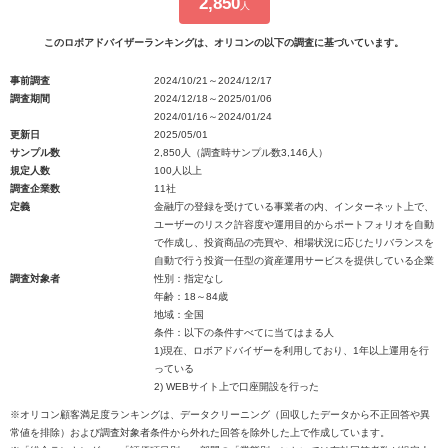
2,850
人
このロボアドバイザーランキングは、オリコンの以下の調査に基づいています。
事前調査
2024/10/21～2024/12/17
調査期間
2024/12/18～2025/01/06
2024/01/16～2024/01/24
更新日
2025/05/01
サンプル数
2,850人（調査時サンプル数3,146人）
規定人数
100人以上
調査企業数
11社
定義
金融庁の登録を受けている事業者の内、インターネット上で、
ユーザーのリスク許容度や運用目的からポートフォリオを自動
で作成し、投資商品の売買や、相場状況に応じたリバランスを
自動で行う投資一任型の資産運用サービスを提供している企業
調査対象者
性別：指定なし
年齢：18～84歳
地域：全国
条件：以下の条件すべてに当てはまる人
1)現在、ロボアドバイザーを利用しており、1年以上運用を行
っている
2) WEBサイト上で口座開設を行った
※オリコン顧客満足度ランキングは、データクリーニング（回収したデータから不正回答や異
常値を排除）および調査対象者条件から外れた回答を除外した上で作成しています。