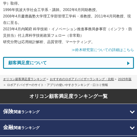
学）取得。
1996年筑波大学社会工学系・講師。2002年6月同助教授。
2008年4月慶應義塾大学理工学部管理工学科・准教授。2011年4月同教授、現
在に至る。
2023年4月内閣府 科学技術・イノベーション推進事務局参事官（インフラ・防
災担当）付上席科学技術政策フェロー（非常勤）
研究分野は応用統計解析、品質管理、マーケティング。
≫鈴木研究室についての詳細はこちら
顧客満足度について
オリコン顧客満足度ランキング
おすすめのロボアドバイザーランキング・比較
2025年版
ロボアドバイザーのサイト・アプリの使いやすさランキング・口コミ情報
オリコン顧客満足度
ランキング一覧
保険
関連ランキング
金融
関連ランキング