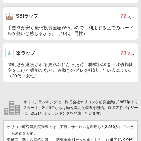
SBIラップ
72
.5
点
手数料が安く最低投資金額が低いので、利用する上でのハード
ルが低いと感じるから。（40代／男性）
楽ラップ
70
.3
点
値動きが継続される見込みになった時、株式比率を下げ債権比
率を上げる機能があり、値動きのブレを軽減したい人によい。
（20代／女性）
オリコンランキングは、株式会社オリコンを前身企業に1967年より
スタート。2006年からは顧客満足度調査を開始。ロボアドバイザー
は、2021年よりランキングを発表しています。
オリコン顧客満足度調査では、実際にサービスを利用した
2,850
人にアンケ
ート調査を実施。
満足度に関する回答を基に、調査企業
11
社を対象にした「
ロボアドバイザ