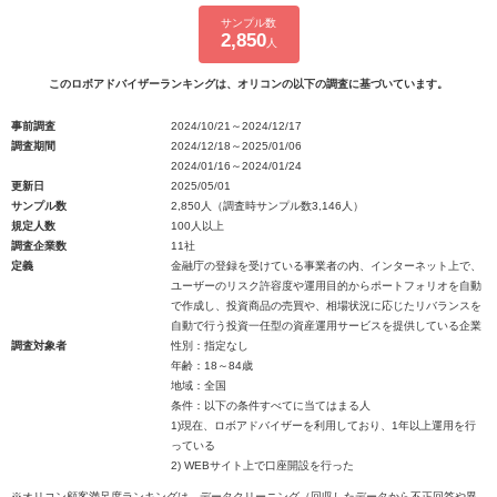
サンプル数
2,850
人
このロボアドバイザーランキングは、オリコンの以下の調査に基づいています。
事前調査
2024/10/21～2024/12/17
調査期間
2024/12/18～2025/01/06
2024/01/16～2024/01/24
更新日
2025/05/01
サンプル数
2,850人（調査時サンプル数3,146人）
規定人数
100人以上
調査企業数
11社
定義
金融庁の登録を受けている事業者の内、インターネット上で、
ユーザーのリスク許容度や運用目的からポートフォリオを自動
で作成し、投資商品の売買や、相場状況に応じたリバランスを
自動で行う投資一任型の資産運用サービスを提供している企業
調査対象者
性別：指定なし
年齢：18～84歳
地域：全国
条件：以下の条件すべてに当てはまる人
1)現在、ロボアドバイザーを利用しており、1年以上運用を行
っている
2) WEBサイト上で口座開設を行った
※オリコン顧客満足度ランキングは、データクリーニング（回収したデータから不正回答や異