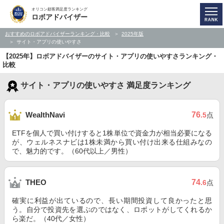
オリコン顧客満足度ランキング
ロボアドバイザー
おすすめのロボアドバイザーランキング・比較
2025年版
サイト・アプリの使いやすさ
【2025年】ロボアドバイザーのサイト・アプリの使いやすさランキング・
比較
サイト・アプリの使いやすさ 満足度ランキング
76
WealthNavi
.5
点
ETFを個人で買い付けすると1株単位で資金力が相当必要になる
が、ウェルネスナビは1株未満から買い付け出来る仕組みなの
で、魅力的です。（60代以上／男性）
74
THEO
.6
点
確実に利益が出ているので、長い期間投資して良かったと思
う。自分で投資先を選ぶのではなく、ロボットがしてくれるか
ら楽だ。（40代／女性）