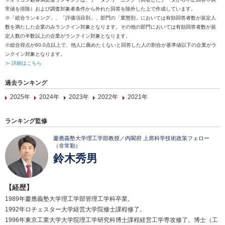
常値を排除）および調査対象者条件から外れた回答を除外した上で作成しています。
※「総合ランキング」、「評価項目別」、部門の「業態別」においては有効回答者数が規定人
数を満たした企業のみランクイン対象となります。その他の部門においては有効回答者数が規
定人数の半数以上の企業がランクイン対象となります。
※総合得点が60.0点以上で、他人に薦めたくないと回答した人の割合が基準値以下の企業がラ
ンクイン対象となります。
≫ 詳細はこちら
過去ランキング
2025年
2024年
2023年
2022年
2021年
ランキング監修
慶應義塾大学理工学部教授／内閣府 上席科学技術政策フェロー
（非常勤）
鈴木秀男
【経歴】
1989年慶應義塾大学理工学部管理工学科卒業。
1992年ロチェスター大学経営大学院修士課程修了。
1996年東京工業大学大学院理工学研究科博士課程経営工学専攻修了。博士（工