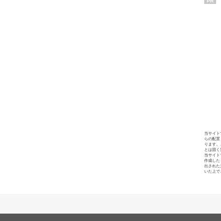
PR
当サイト
らの配置
ります。
とは固く
当サイト
作成した
出された
いた上で