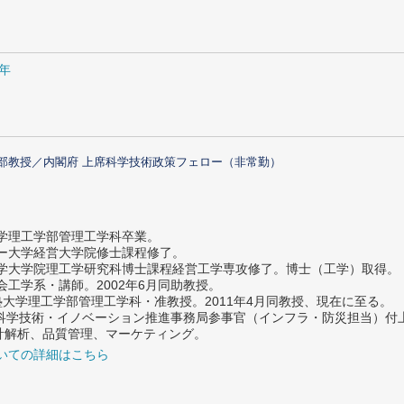
1年
部教授／内閣府 上席科学技術政策フェロー（非常勤）
大学理工学部管理工学科卒業。
ター大学経営大学院修士課程修了。
大学大学院理工学研究科博士課程経営工学専攻修了。博士（工学）取得。
社会工学系・講師。2002年6月同助教授。
義塾大学理工学部管理工学科・准教授。2011年4月同教授、現在に至る。
府 科学技術・イノベーション推進事務局参事官（インフラ・防災担当）
計解析、品質管理、マーケティング。
いての詳細はこちら