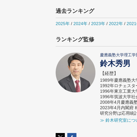
過去ランキング
2025年
/
2024年
/
2023年
/
2022年
/
202
ランキング監修
慶應義塾大学理工学
鈴木秀男
【経歴】
1989年慶應義塾
1992年ロチェス
1996年東京工業
1996年筑波大学
2008年4月慶應
2023年4月内閣
研究分野は応用統
≫ 鈴木研究室につ