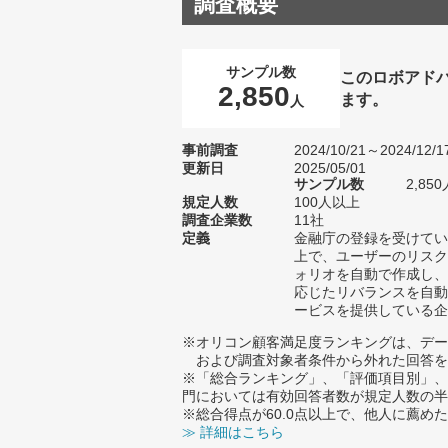
調査概要
サンプル数
このロボアド
2,850
ます。
人
事前調査
2024/10/21～2024/12/1
更新日
2025/05/01
サンプル数
2,8
規定人数
100人以上
調査企業数
11社
定義
金融庁の登録を受けてい
上で、ユーザーのリスク
ォリオを自動で作成し、
応じたリバランスを自動
ービスを提供している企
※オリコン顧客満足度ランキングは、デー
および調査対象者条件から外れた回答を
※「総合ランキング」、「評価項目別」、
門においては有効回答者数が規定人数の半
※総合得点が60.0点以上で、他人に薦
≫ 詳細はこちら