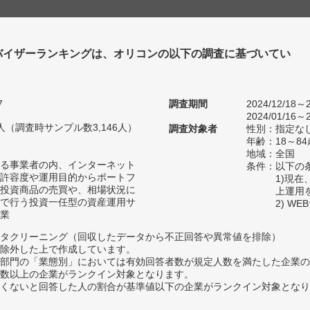
バイザーランキングは、オリコンの以下の調査に基づいてい
7
調査期間
2024/12/18～2
2024/01/16～2
50人（調査時サンプル数3,146人）
調査対象者
性別：指定な
年齢：18～84
地域：全国
る事業者の内、インターネット
条件：以下の
許容度や運用目的からポートフ
1)現
投資商品の売買や、相場状況に
上運用
で行う投資一任型の資産運用サ
2) W
業
タクリーニング（回収したデータから不正回答や異常値を排除）
除外した上で作成しています。
部門の「業態別」においては有効回答者数が規定人数を満たした企業の
数以上の企業がランクイン対象となります。
めたくないと回答した人の割合が基準値以下の企業がランクイン対象とな