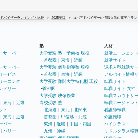
ドバイザーランキング・比較
2025年版
ロボアドバイザーの情報提供の充実さラン
塾
人材
ーサーバー
大学受験 塾・予備校 現役
就活エージェン
└
首都圏
｜
東海
｜
近畿
就活サイト
ーサーバー
大学受験 個別指導塾 現役
逆求人型就活サ
サービス
└
首都圏
｜
東海
｜
近畿
アルバイト情報
リーニング
大学受験 難関大学特化型 現役
転職サイト
ンドリー
└
首都圏
転職サイト 女性
大学受験 映像授業
転職スカウトサ
｜
東海
｜
近畿
高校受験 塾
転職エージェン
ット
└
北海道
｜
東北
｜
北関東
看護師転職
｜
東海
｜
近畿
└
首都圏
｜
甲信越・北陸
介護転職
ーパー
└
東海
｜
近畿
｜
中国・四国
ハイクラス・
リバリー
└
九州・沖縄
ミドルクラス転