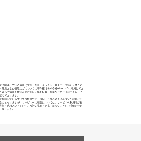
で公開されている情報（文字、写真、イラスト、画像データ等）及びこれ
・編集および構造などについての著作権は株式会社oricon MEに帰属してお
これらの情報を権利者の許可なく無断転載・複製などの二次利用を行うこ
禁じております。
で掲載しているすべての情報やデータは、当社の調査に基づいた結果から
ものとなりますが、サービスへの感想については、サービスの利用者が提
見解・感想となっており、当社の見解・意見ではないことをご理解いただ
ご覧ください。