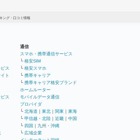
キング・口コミ情報
通信
ト
スマホ・携帯通信サービス
└
格安SIM
ービス
└
格安スマホ
サイト
└
携帯キャリア
└
携帯キャリア格安ブランド
ホームルーター
ービス
モバイルデータ通信
ト
プロバイダ
└
北海道
｜
東北
｜
関東
｜
東海
└
甲信越・北陸
｜
近畿
｜
中国
└
四国
｜
九州・沖縄
職
└
広域企業