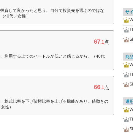
間投資して良かったと思う。自分で投資先を選ぶのではな
サ
（40代／女性）
W
T
S
67
.1
点
、利用する上でのハードルが低いと感じるから。（40代
商
W
T
S
66
.1
点
時、株式比率を下げ債権比率を上げる機能があり、値動きの
運
／女性）
W
T
S