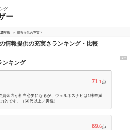
ング
ザー
025年版
情報提供の充実さ
ーの情報提供の充実さランキング・比較
PR
ランキング
71
.1
点
位で資金力が相当必要になるが、ウェルネスナビは1株未満
力的です。（60代以上／男性）
69
.6
点