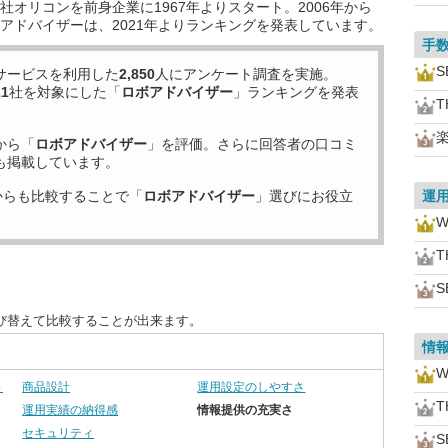
オリコンを前身企業に1967年よりスタート。2006年から
アドバイザーは、2021年よりランキングを発表しています。
手
S
サービスを利用した
2,850
人にアンケート調査を実施。
11
社を対象にした「
ロボアドバイザー
」ランキングを発表
T
から「
ロボアドバイザー
」を評価。さらに回答者の口コミ
も掲載しています。
からも比較することで「
ロボアドバイザー
」選びにお役立
運
W
T
S
び替えて比較することが出来ます。
情
W
さ
商品設計
運用設定のしやすさ
T
運用実績の納得感
情報提供の充実さ
セキュリティ
S