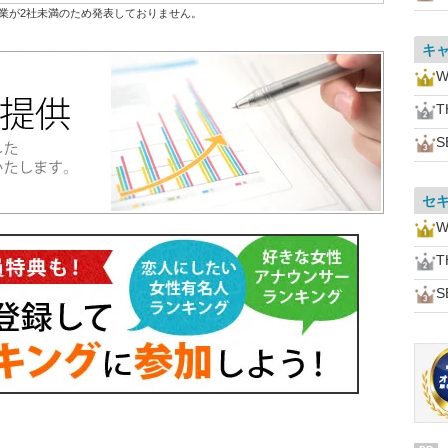
業が2社未満のため発表しておりません。
キ
W
T
S
セ
W
T
S