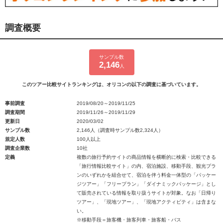
調査概要
サンプル数
2,146
人
このツアー比較サイトランキングは、オリコンの以下の調査に基づいています。
事前調査
2019/08/20～2019/11/25
調査期間
2019/11/26～2019/11/29
更新日
2020/03/02
サンプル数
2,146人（調査時サンプル数2,324人）
規定人数
100人以上
調査企業数
10社
定義
複数の旅行予約サイトの商品情報を横断的に検索・比較できる
「旅行情報比較サイト」の内、宿泊施設、移動手段、観光プラ
ンのいずれかを組合せて、宿泊を伴う料金一体型の「パッケー
ジツアー」「フリープラン」「ダイナミックパッケージ」とし
て販売されている情報を取り扱うサイトが対象。なお「日帰り
ツアー」、「現地ツアー」、「現地アクティビティ」は含まな
い。
※移動手段＝旅客機・旅客列車・旅客船・バス