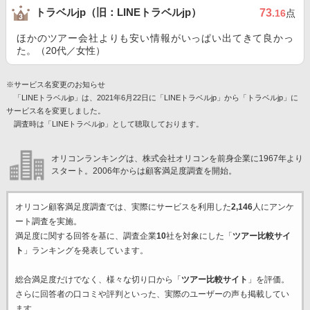
トラベルjp（旧：LINEトラベルjp）
73
.16
点
ほかのツアー会社よりも安い情報がいっぱい出てきて良かっ
た。（20代／女性）
※サービス名変更のお知らせ
「LINEトラベルjp」は、2021年6月22日に「LINEトラベルjp」から「トラベルjp」に
サービス名を変更しました。
調査時は「LINEトラベルjp」として聴取しております。
オリコンランキングは、株式会社オリコンを前身企業に1967年より
スタート。2006年からは顧客満足度調査を開始。
オリコン顧客満足度調査では、実際にサービスを利用した
2,146
人にアンケ
ート調査を実施。
満足度に関する回答を基に、調査企業
10
社を対象にした「
ツアー比較サイ
ト
」ランキングを発表しています。
総合満足度だけでなく、様々な切り口から「
ツアー比較サイト
」を評価。
さらに回答者の口コミや評判といった、実際のユーザーの声も掲載してい
ます。