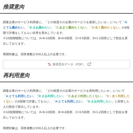
推奨意向
調査企業のサービス利用者に、「どの程度その企業のサービスを推奨したいか」について「
A:
とても薦めたい
」「
B:まあ薦めたい
」「
C:あまり薦めたくない
」「
D:全く薦めたくない
」の4段
階で評価をしてもらい比率を算出しています。
※10段階聴取については、A=9-10回答、B=6-8回答、C=3-5回答、D=1-2回答として割合を算
出しております。
商標対象は、回答者数が100人以上の企業です。
推奨意向データ（PDF）
再利用意向
調査企業のサービス利用者に、「どの程度その企業のサービスを再利用したいか」について
「
A:とても利用したい
」「
B:まあ利用したい
」「
C:あまり利用したくない
」「
D：全く利用した
くない
」の4段階で評価してもらい、「
A:とても利用したい
」「
B:まあ利用したい
」と回答した
人の割合で算出しています。
※10段階聴取については、A=9-10回答、B=6-8回答、C=3-5回答、D=1-2回答として割合を算
出しております。
商標対象は、回答者数が100人以上の企業です。