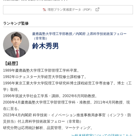
理想プラン実感度データ（PDF）
ランキング監修
慶應義塾大学理工学部教授／内閣府 上席科学技術政策フェロー
（非常勤）
鈴木秀男
【経歴】
1989年慶應義塾大学理工学部管理工学科卒業。
1992年ロチェスター大学経営大学院修士課程修了。
1996年東京工業大学大学院理工学研究科博士課程経営工学専攻修了。博士（工
学）取得。
1996年筑波大学社会工学系・講師。2002年6月同助教授。
2008年4月慶應義塾大学理工学部管理工学科・准教授。2011年4月同教授、現
在に至る。
2023年4月内閣府 科学技術・イノベーション推進事務局参事官（インフラ・防
災担当）付上席科学技術政策フェロー（非常勤）
研究分野は応用統計解析、品質管理、マーケティング。
≫鈴木研究室についての詳細はこちら