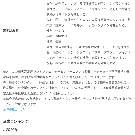
また、総合ランキング、及び評価項目別ランキングランクイン
条件として、「国内ツアー」、「海外ツアー」どちらの情報も
取り扱うサイトを対象とする。
なお、国内・海外どちらか１つのみ扱う事業者については、部
門別「国内ツアー／海外ツアー」のランクイン対象となる。
調査対象者
性別：指定なし
年齢：18歳以上
地域：全国
条件：過去1年以内に、旅行情報比較サイトで、宿泊を伴う料
金一体型の「パッケージツアー」「フリープラン」「ダイナミ
ックパッケージ」の情報を検索・比較した人を対象とする。
なお出張等のビジネス目的での利用者も対象とする。
※オリコン顧客満足度ランキングは、データクリーニング（回収したデータから不正回答や異
常値を排除）および調査対象者条件から外れた回答を除外した上で作成しています。
※「総合ランキング」、「評価項目別」、部門の「業態別」においては有効回答者数が規定人
数を満たした企業のみランクイン対象となります。その他の部門においては有効回答者数が規
定人数の半数以上の企業がランクイン対象となります。
※総合得点が60.00点以上で、他人に薦めたくないと回答した人の割合が基準値以下の企業がラ
ンクイン対象となります。
≫ 詳細はこちら
過去ランキング
2020年