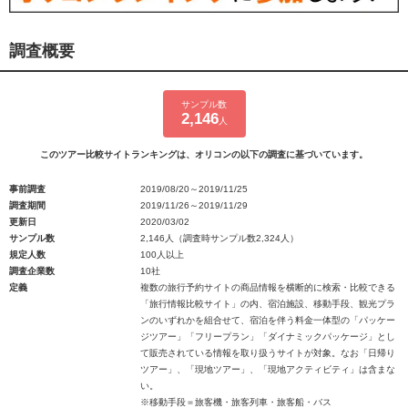
調査概要
サンプル数
2,146
人
このツアー比較サイトランキングは、オリコンの以下の調査に基づいています。
事前調査
2019/08/20～2019/11/25
調査期間
2019/11/26～2019/11/29
更新日
2020/03/02
サンプル数
2,146人（調査時サンプル数2,324人）
規定人数
100人以上
調査企業数
10社
定義
複数の旅行予約サイトの商品情報を横断的に検索・比較できる
「旅行情報比較サイト」の内、宿泊施設、移動手段、観光プラ
ンのいずれかを組合せて、宿泊を伴う料金一体型の「パッケー
ジツアー」「フリープラン」「ダイナミックパッケージ」とし
て販売されている情報を取り扱うサイトが対象。なお「日帰り
ツアー」、「現地ツアー」、「現地アクティビティ」は含まな
い。
※移動手段＝旅客機・旅客列車・旅客船・バス