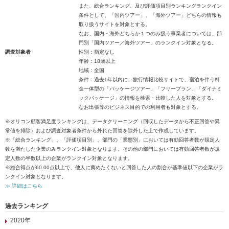
また、総合ランキング、及び評価項目別ランキングランクイン
条件として、「国内ツアー」、「海外ツアー」どちらの情報も
取り扱うサイトを対象とする。
なお、国内・海外どちらか１つのみ扱う事業者については、部
門別「国内ツアー／海外ツアー」のランクイン対象となる。
調査対象者
性別：指定なし
年齢：18歳以上
地域：全国
条件：過去1年以内に、旅行情報比較サイトで、宿泊を伴う料
金一体型の「パッケージツアー」「フリープラン」「ダイナミ
ックパッケージ」の情報を検索・比較した人を対象とする。
なお出張等のビジネス目的での利用者も対象とする。
※オリコン顧客満足度ランキングは、データクリーニング（回収したデータから不正回答や異
常値を排除）および調査対象者条件から外れた回答を除外した上で作成しています。
※「総合ランキング」、「評価項目別」、部門の「業態別」においては有効回答者数が規定人
数を満たした企業のみランクイン対象となります。その他の部門においては有効回答者数が規
定人数の半数以上の企業がランクイン対象となります。
※総合得点が60.00点以上で、他人に薦めたくないと回答した人の割合が基準値以下の企業がラ
ンクイン対象となります。
≫ 詳細はこちら
過去ランキング
2020年