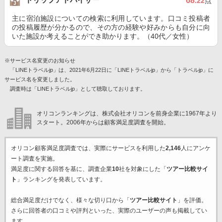
68
.22
点
主に宿泊施設についての検索に利用しています。口コミ投稿者
の投稿履歴が分かるので、その方の経験や好みからも自分に向
いた施設か考えることができ助かります。（40代／女性）
※サービス名変更のお知らせ
「LINEトラベルjp」は、2021年6月22日に「LINEトラベルjp」から「トラベルjp」に
サービス名を変更しました。
調査時は「LINEトラベルjp」として聴取しております。
オリコンランキングは、株式会社オリコンを前身企業に1967年より
スタート。2006年からは顧客満足度調査を開始。
オリコン顧客満足度調査では、実際にサービスを利用した
2,146
人にアンケ
ート調査を実施。
満足度に関する回答を基に、調査企業
10
社を対象にした「
ツアー比較サイ
ト
」ランキングを発表しています。
総合満足度だけでなく、様々な切り口から「
ツアー比較サイト
」を評価。
さらに回答者の口コミや評判といった、実際のユーザーの声も掲載してい
ます。