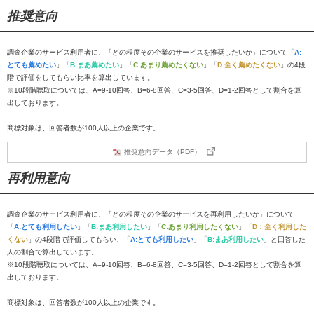
推奨意向
調査企業のサービス利用者に、「どの程度その企業のサービスを推奨したいか」について「
A:
とても薦めたい
」「
B:まあ薦めたい
」「
C:あまり薦めたくない
」「
D:全く薦めたくない
」の4段
階で評価をしてもらい比率を算出しています。
※10段階聴取については、A=9-10回答、B=6-8回答、C=3-5回答、D=1-2回答として割合を算
出しております。
商標対象は、回答者数が100人以上の企業です。
推奨意向データ（PDF）
再利用意向
調査企業のサービス利用者に、「どの程度その企業のサービスを再利用したいか」について
「
A:とても利用したい
」「
B:まあ利用したい
」「
C:あまり利用したくない
」「
D：全く利用した
くない
」の4段階で評価してもらい、「
A:とても利用したい
」「
B:まあ利用したい
」と回答した
人の割合で算出しています。
※10段階聴取については、A=9-10回答、B=6-8回答、C=3-5回答、D=1-2回答として割合を算
出しております。
商標対象は、回答者数が100人以上の企業です。