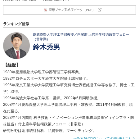
理想プラン実感度データ（PDF）
ランキング監修
慶應義塾大学理工学部教授／内閣府 上席科学技術政策フェロー
（非常勤）
鈴木秀男
【経歴】
1989年慶應義塾大学理工学部管理工学科卒業。
1992年ロチェスター大学経営大学院修士課程修了。
1996年東京工業大学大学院理工学研究科博士課程経営工学専攻修了。博士（工
学）取得。
1996年筑波大学社会工学系・講師。2002年6月同助教授。
2008年4月慶應義塾大学理工学部管理工学科・准教授。2011年4月同教授、現
在に至る。
2023年4月内閣府 科学技術・イノベーション推進事務局参事官（インフラ・防
災担当）付上席科学技術政策フェロー（非常勤）
研究分野は応用統計解析、品質管理、マーケティング。
≫鈴木研究室についての詳細はこちら