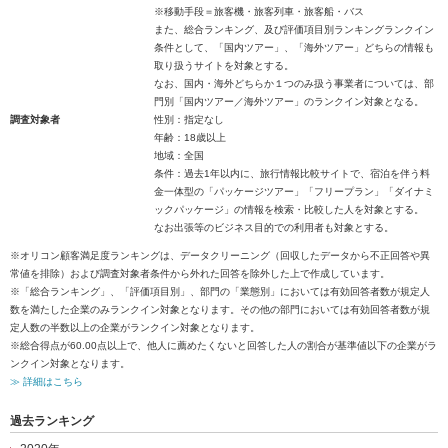
※移動手段＝旅客機・旅客列車・旅客船・バス
また、総合ランキング、及び評価項目別ランキングランクイン
条件として、「国内ツアー」、「海外ツアー」どちらの情報も
取り扱うサイトを対象とする。
なお、国内・海外どちらか１つのみ扱う事業者については、部
門別「国内ツアー／海外ツアー」のランクイン対象となる。
調査対象者
性別：指定なし
年齢：18歳以上
地域：全国
条件：過去1年以内に、旅行情報比較サイトで、宿泊を伴う料
金一体型の「パッケージツアー」「フリープラン」「ダイナミ
ックパッケージ」の情報を検索・比較した人を対象とする。
なお出張等のビジネス目的での利用者も対象とする。
※オリコン顧客満足度ランキングは、データクリーニング（回収したデータから不正回答や異
常値を排除）および調査対象者条件から外れた回答を除外した上で作成しています。
※「総合ランキング」、「評価項目別」、部門の「業態別」においては有効回答者数が規定人
数を満たした企業のみランクイン対象となります。その他の部門においては有効回答者数が規
定人数の半数以上の企業がランクイン対象となります。
※総合得点が60.00点以上で、他人に薦めたくないと回答した人の割合が基準値以下の企業がラ
ンクイン対象となります。
≫ 詳細はこちら
過去ランキング