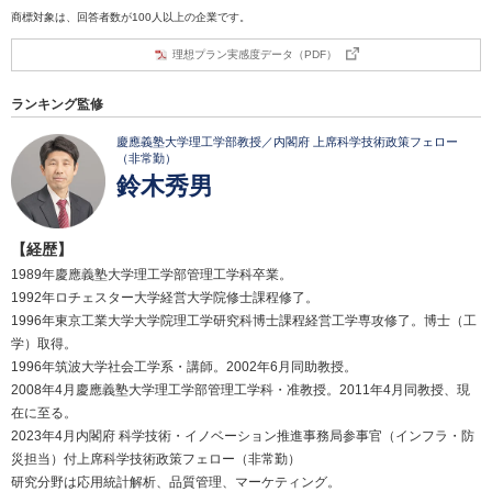
商標対象は、回答者数が100人以上の企業です。
理想プラン実感度データ（PDF）
ランキング監修
慶應義塾大学理工学部教授／内閣府 上席科学技術政策フェロー
（非常勤）
鈴木秀男
【経歴】
1989年慶應義塾大学理工学部管理工学科卒業。
1992年ロチェスター大学経営大学院修士課程修了。
1996年東京工業大学大学院理工学研究科博士課程経営工学専攻修了。博士（工
学）取得。
1996年筑波大学社会工学系・講師。2002年6月同助教授。
2008年4月慶應義塾大学理工学部管理工学科・准教授。2011年4月同教授、現
在に至る。
2023年4月内閣府 科学技術・イノベーション推進事務局参事官（インフラ・防
災担当）付上席科学技術政策フェロー（非常勤）
研究分野は応用統計解析、品質管理、マーケティング。