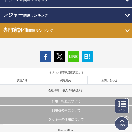
関連ランキング
レジャー
関連ランキング
専門家評価
関連ランキング
オリコン顧客満足度調査とは
調査方法
掲載規約
お問い合わせ
会社概要
個人情報保護方針
引用・転載について
もくじ
利用者の声について
当サイトで公開されている情報（文字、写真、イラスト、画像データ等）及びこれらの配置・
編集および構造などについての著作権は株式会社oricon MEに帰属しております。
クッキーの使用について
当サイトに掲載している内容はすべてサービスの利用者が提出された見解・感想です。
これらの情報を権利者の許可なく無断転載・複製などの二次利用を行うことは固く禁じており
Top
弊社が内容について正確性を含め一切保証するものではありません。
ます。
このサイトでは Cookie を使用して、ユーザーに合わせたコンテンツや広告の表示、ソーシャル
© oricon ME inc.
弊社の見解・ 意見ではないことをご理解いただいた上でご覧ください。