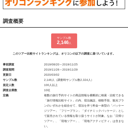
調査概要
サンプル数
2,146
人
このツアー比較サイトランキングは、オリコンの以下の調査に基づいています。
事前調査
2019/08/20～2019/11/25
調査期間
2019/11/26～2019/11/29
更新日
2020/03/02
サンプル数
2,146人（調査時サンプル数2,324人）
規定人数
100人以上
調査企業数
10社
定義
複数の旅行予約サイトの商品情報を横断的に検索・比較できる
「旅行情報比較サイト」の内、宿泊施設、移動手段、観光プラ
ンのいずれかを組合せて、宿泊を伴う料金一体型の「パッケー
ジツアー」「フリープラン」「ダイナミックパッケージ」とし
て販売されている情報を取り扱うサイトが対象。なお「日帰り
ツアー」、「現地ツアー」、「現地アクティビティ」は含まな
い。