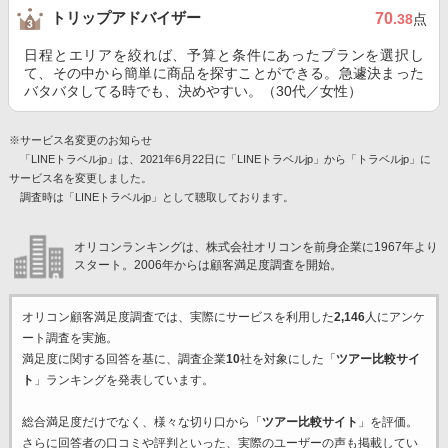
トリップアドバイザー
70
.38
点
日程とエリアを絞れば、予算と条件にあったプランを選択し
て、その中から簡単に商品を探すことができる。急遽決まった
バタバタしてる時でも、決めやすい。（30代／女性）
※サービス名変更のお知らせ
「LINEトラベルjp」は、2021年6月22日に「LINEトラベルjp」から「トラベルjp」に
サービス名を変更しました。
調査時は「LINEトラベルjp」として聴取しております。
オリコンランキングは、株式会社オリコンを前身企業に1967年より
スタート。2006年からは顧客満足度調査を開始。
オリコン顧客満足度調査では、実際にサービスを利用した
2,146
人にアンケ
ート調査を実施。
満足度に関する回答を基に、調査企業
10
社を対象にした「
ツアー比較サイ
ト
」ランキングを発表しています。
総合満足度だけでなく、様々な切り口から「
ツアー比較サイト
」を評価。
さらに回答者の口コミや評判といった、実際のユーザーの声も掲載してい