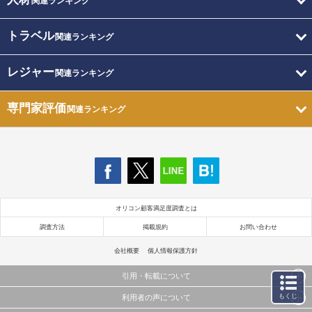
関連ランキング
トラベル
関連ランキング
レジャー
関連ランキング
専門家評価
関連ランキング
オリコン顧客満足度調査とは
調査方法
掲載規約
お問い合わせ
会社概要
個人情報保護方針
引用・転載について
もくじ
利用者の声について
当サイトで公開されている情報（文字、写真、イラスト、画像データ等）及びこれらの配置・