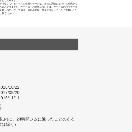
禁じております。
で掲載しているすべての情報やデータは、当社の調査に基づいた結果から
ものとなりますが、サービスへの感想については、サービスの利用者が提
見解・感想となっており、当社の見解・意見ではないことをご理解いただ
ご覧ください。
018/10/22
017/09/20
016/11/11
し
上
年以内に、24時間ジムに通ったことのある
験は除く）