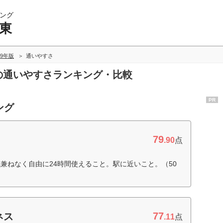
ング
関東
19年版
通いやすさ
東の通いやすさランキング・比較
PR
ング
79
.90
点
兼ねなく自由に24時間使えること。駅に近いこと。（50
77
ネス
.11
点