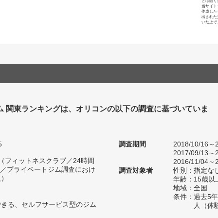
とは固く
当サイト
作成した
出された
いた上で
ジム 関東ランキングは、オリコンの以下の調査に基づいていま
5
調査期間
2018/10/16～2
2017/09/13～2
人（フィットネスクラブ／24時間
2016/11/04～2
／プライベートジム調査におけ
調査対象者
性別：指定な
人）
年齢：15歳以
地域：全国
条件：過去5
できる、セルフサービス型のジム
人（体