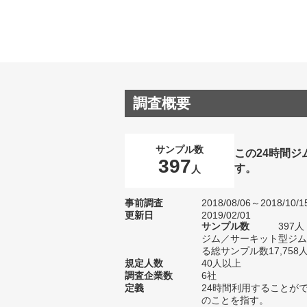
調査概要
サンプル数
この24時間
397
す。
人
事前調査
2018/08/06～2018/10/1
更新日
2019/02/01
サンプル数
397
ジム／サーキット型ジム
る総サンプル数17,758
規定人数
40人以上
調査企業数
6社
定義
24時間利用することが
のことを指す。