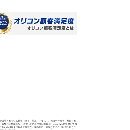
で公開されている情報（文字、写真、イラスト、画像データ等）及びこれ
・編集および構造などについての著作権は株式会社oricon MEに帰属してお
これらの情報を権利者の許可なく無断転載・複製などの二次利用を行うこ