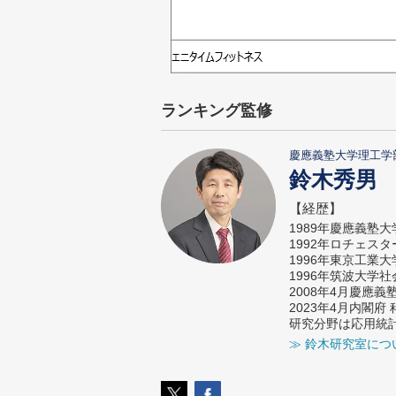
ランキング監修
慶應義塾大学理工学
鈴木秀男
【経歴】
1989年慶應義塾
1992年ロチェス
1996年東京工業
1996年筑波大学
2008年4月慶應
2023年4月内閣
研究分野は応用統
≫ 鈴木研究室につ