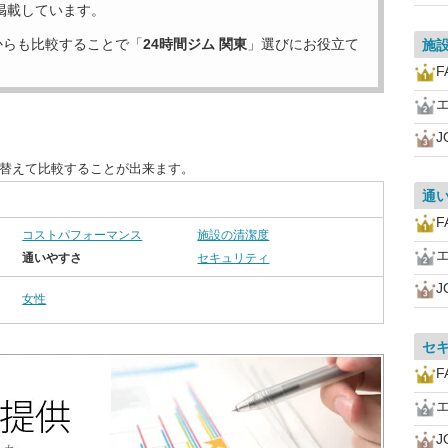
掲載しています。
からも比較することで「
24時間ジム 関東
」選びにお役立て
施
F
J
び替えて比較することが出来ます。
通
F
コストパフォーマンス
施設の清潔度
通いやすさ
セキュリティ
J
女性
セ
F
J