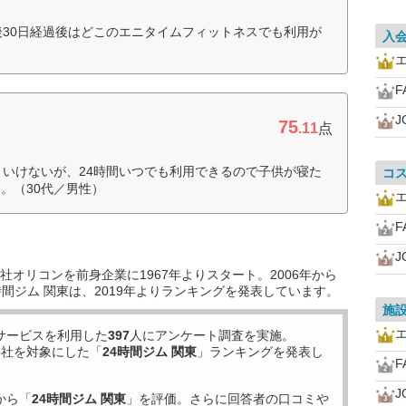
後30日経過後はどこのエニタイムフィットネスでも利用が
入
F
J
75
.11
点
といけないが、24時間いつでも利用できるので子供が寝た
コ
。（30代／男性）
F
J
オリコンを前身企業に1967年よりスタート。2006年から
間ジム 関東は、2019年よりランキングを発表しています。
施
サービスを利用した
397
人にアンケート調査を実施。
6
社を対象にした「
24時間ジム 関東
」ランキングを発表し
F
J
から「
24時間ジム 関東
」を評価。さらに回答者の口コミや