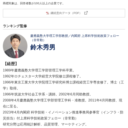
商標対象は、回答者数が100人以上の企業です。
継続意向データ（PDF）
ランキング監修
慶應義塾大学理工学部教授／内閣府 上席科学技術政策フェロー
（非常勤）
鈴木秀男
【経歴】
1989年慶應義塾大学理工学部管理工学科卒業。
1992年ロチェスター大学経営大学院修士課程修了。
1996年東京工業大学大学院理工学研究科博士課程経営工学専攻修了。博士（工
学）取得。
1996年筑波大学社会工学系・講師。2002年6月同助教授。
2008年4月慶應義塾大学理工学部管理工学科・准教授。2011年4月同教授、現
在に至る。
2023年4月内閣府 科学技術・イノベーション推進事務局参事官（インフラ・防
災担当）付上席科学技術政策フェロー（非常勤）
研究分野は応用統計解析、品質管理、マーケティング。