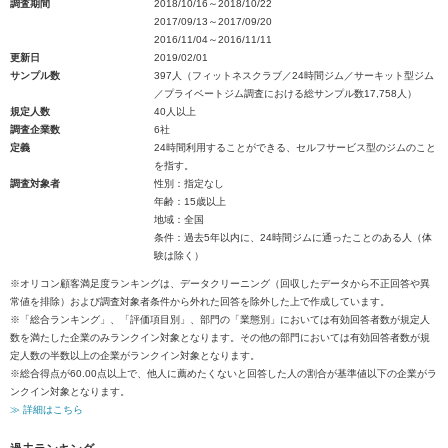
調査期間
2018/10/16～2018/10/22
2017/09/13～2017/09/20
2016/11/04～2016/11/11
更新日
2019/02/01
サンプル数
397人（フィットネスクラブ／24時間ジム／サーキット型ジム
／プライベートジム調査における総サンプル数17,758人）
規定人数
40人以上
調査企業数
6社
定義
24時間利用することができる、セルフサービス型のジムのこと
を指す。
調査対象者
性別：指定なし
年齢：15歳以上
地域：全国
条件：過去5年以内に、24時間ジムに通ったことのある人（体
験は除く）
※オリコン顧客満足度ランキングは、データクリーニング（回収したデータから不正回答や異
常値を排除）および調査対象者条件から外れた回答を除外した上で作成しています。
※「総合ランキング」、「評価項目別」、部門の「業態別」においては有効回答者数が規定人
数を満たした企業のみランクイン対象となります。その他の部門においては有効回答者数が規
定人数の半数以上の企業がランクイン対象となります。
※総合得点が60.00点以上で、他人に薦めたくないと回答した人の割合が基準値以下の企業がラ
ンクイン対象となります。
≫ 詳細はこちら