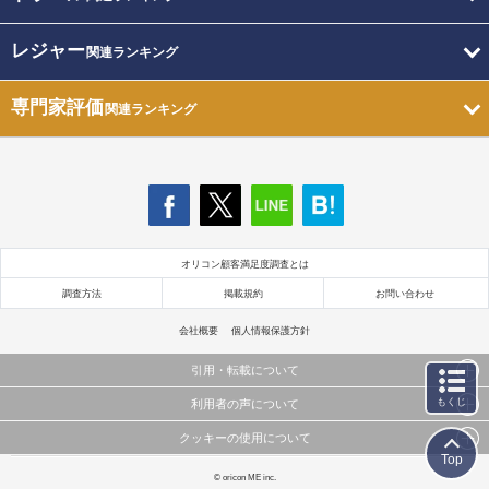
レジャー
関連ランキング
専門家評価
関連ランキング
オリコン顧客満足度調査とは
調査方法
掲載規約
お問い合わせ
会社概要
個人情報保護方針
引用・転載について
もくじ
利用者の声について
当サイトで公開されている情報（文字、写真、イラスト、画像データ等）及びこれらの配置・
編集および構造などについての著作権は株式会社oricon MEに帰属しております。
クッキーの使用について
当サイトに掲載している内容はすべてサービスの利用者が提出された見解・感想です。
これらの情報を権利者の許可なく無断転載・複製などの二次利用を行うことは固く禁じており
Top
弊社が内容について正確性を含め一切保証するものではありません。
ます。
このサイトでは Cookie を使用して、ユーザーに合わせたコンテンツや広告の表示、ソーシャル
© oricon ME inc.
弊社の見解・ 意見ではないことをご理解いただいた上でご覧ください。