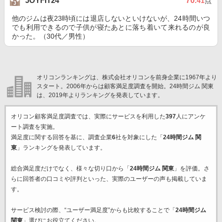
70
JOYFIT24
.41
点
他のジムは夜23時頃には退店しないといけないが、24時間いつ
でも利用できるので子供が寝たあとに落ち着いて来れるのが良
かった。（30代／男性）
オリコンランキングは、株式会社オリコンを前身企業に1967年より
スタート。2006年からは顧客満足度調査を開始。24時間ジム 関東
は、2019年よりランキングを発表しています。
オリコン顧客満足度調査では、実際にサービスを利用した
397
人にアンケ
ート調査を実施。
満足度に関する回答を基に、調査企業
6
社を対象にした「
24時間ジム 関
東
」ランキングを発表しています。
総合満足度だけでなく、様々な切り口から「
24時間ジム 関東
」を評価。さ
らに回答者の口コミや評判といった、実際のユーザーの声も掲載していま
す。
サービス検討の際、“ユーザー満足度”からも比較することで「
24時間ジム
関東
」選びにお役立てください。