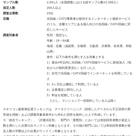
サンプル数
2,641人（全国調査における総サンプル数15,399人）
規定人数
200人以上
調査企業数
23社
定義
光回線／CATV事業者が提供するインターネット接続サービス
のうち、近畿エリアにある個人向けの光回線／CATV回線に対
応したサービス
調査対象者
性別：指定なし
年齢：18～84歳
地域：近畿（滋賀県、京都府、大阪府、兵庫県、奈良県、和歌
山県）
条件：以下の条件を満たす人を対象とする
1）過去4年以内に光回線／CATV回線サービスに新規加入（他
社からの契約変更含む）を行った人
2）自宅で光回線／CATV回線でインターネットを利用している
人
3）3ヶ月以上継続して利用している人
4）企業選定に関与した人
5）料金を把握している人
ただし、マンションで一括契約している人は除く
※オリコン顧客満足度ランキングは、データクリーニング（回収したデータから不正回答や異
常値を排除）および調査対象者条件から外れた回答を除外した上で作成しています。
※「総合ランキング」、「評価項目別」、部門の「業態別」においては有効回答者数が規定人
数を満たした企業のみランクイン対象となります。その他の部門においては有効回答者数が規
定人数の半数以上の企業がランクイン対象となります。