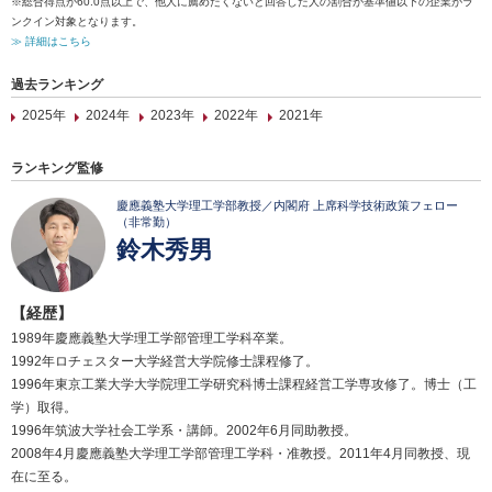
※総合得点が60.0点以上で、他人に薦めたくないと回答した人の割合が基準値以下の企業がラ
ンクイン対象となります。
≫ 詳細はこちら
過去ランキング
2025年
2024年
2023年
2022年
2021年
ランキング監修
慶應義塾大学理工学部教授／内閣府 上席科学技術政策フェロー
（非常勤）
鈴木秀男
【経歴】
1989年慶應義塾大学理工学部管理工学科卒業。
1992年ロチェスター大学経営大学院修士課程修了。
1996年東京工業大学大学院理工学研究科博士課程経営工学専攻修了。博士（工
学）取得。
1996年筑波大学社会工学系・講師。2002年6月同助教授。
2008年4月慶應義塾大学理工学部管理工学科・准教授。2011年4月同教授、現
在に至る。