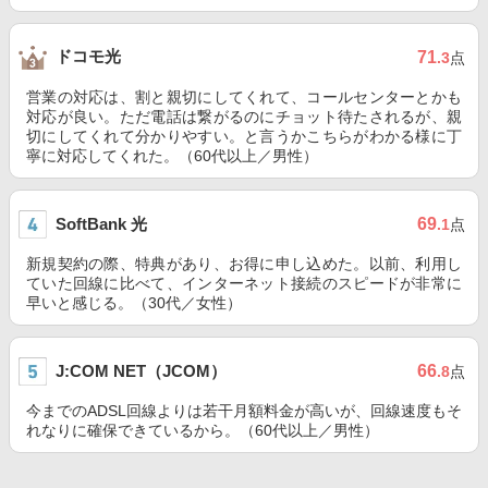
ドコモ光
71
.3
点
営業の対応は、割と親切にしてくれて、コールセンターとかも
対応が良い。ただ電話は繋がるのにチョット待たされるが、親
切にしてくれて分かりやすい。と言うかこちらがわかる様に丁
寧に対応してくれた。（60代以上／男性）
SoftBank 光
69
.1
点
新規契約の際、特典があり、お得に申し込めた。以前、利用し
ていた回線に比べて、インターネット接続のスピードが非常に
早いと感じる。（30代／女性）
J:COM NET（JCOM）
66
.8
点
今までのADSL回線よりは若干月額料金が高いが、回線速度もそ
れなりに確保できているから。（60代以上／男性）