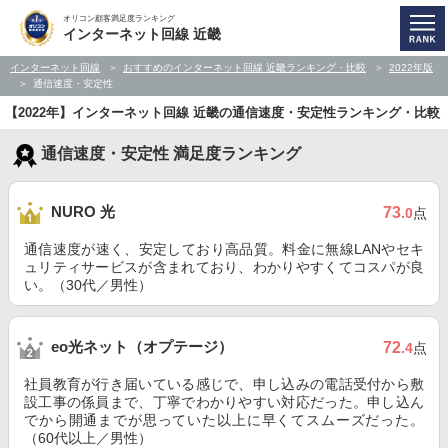
オリコン顧客満足度ランキング
インターネット回線 近畿
インターネット回線
おすすめのインターネット回線 近畿ランキング・比較
2022年版
通信速度・安定性
【2022年】インターネット回線 近畿の通信速度・安定性ランキング・比較
通信速度・安定性 満足度ランキング
NURO 光
73
.0
点
通信速度が速く、安定しており高品質。料金に無線LANやセキ
ュリティサービスが含まれており、わかりやすくてコスパが良
い。（30代／男性）
eo光ネット（オプテージ）
72
.4
点
社員教育が行き届いている感じで、申し込みの電話受付から敷
設工事の係員まで、丁寧でわかりやすい対応だった。申し込ん
でから開通までが思っていた以上に早くてスムーズだった。
（60代以上／男性）