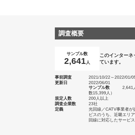
調査概要
サンプル数
このインターネ
2,641
ています。
人
事前調査
2021/10/22～2022/01/0
更新日
2022/06/01
サンプル数
2,6
数15,399人）
規定人数
200人以上
調査企業数
23社
定義
光回線／CATV事業者
ビスのうち、近畿エリア
回線に対応したサービス