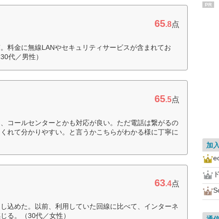
PR
65
.8
点
。料金に無線LANやセキュリティサービスが含まれてお
30代／男性）
65
.5
点
て、コールセンターとかも対応が良い。ただ電話は繋がるの
てくれて分かりやすい。と言うかこちらがわかる様に丁寧に
）
加
63
.4
点
S
申し込めた。以前、利用していた回線に比べて、インターネ
じる。（30代／女性）