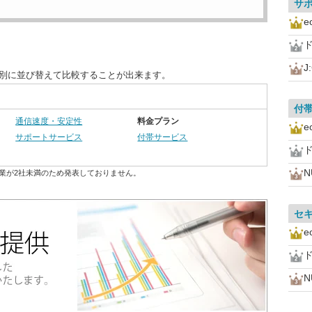
サ
J
目別に並び替えて比較することが出来ます。
付
通信速度・安定性
料金プラン
サポートサービス
付帯サービス
N
業が2社未満のため発表しておりません。
セ
N