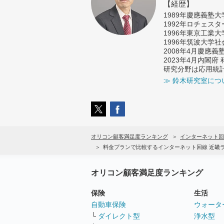
【経歴】
1989年慶應義塾
1992年ロチェス
1996年東京工業
1996年筑波大学
2008年4月慶應
2023年4月内閣
研究分野は応用統
≫ 鈴木研究室につ
オリコン顧客満足度ランキング
インターネット回
料金プランで比較するインターネット回線 近畿
オリコン顧客満足度ランキング
保険
生活
自動車保険
ウォータ
└
ダイレクト型
浄水型