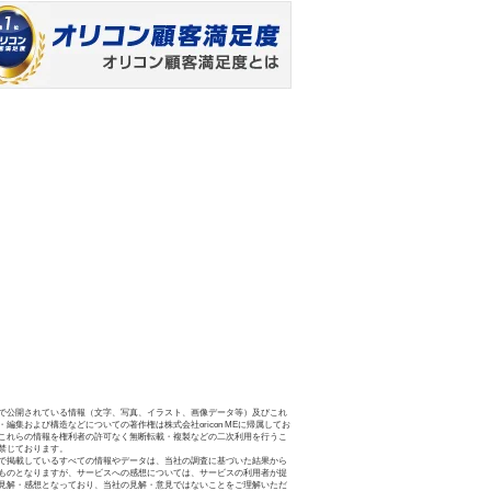
で公開されている情報（文字、写真、イラスト、画像データ等）及びこれ
・編集および構造などについての著作権は株式会社oricon MEに帰属してお
これらの情報を権利者の許可なく無断転載・複製などの二次利用を行うこ
禁じております。
で掲載しているすべての情報やデータは、当社の調査に基づいた結果から
ものとなりますが、サービスへの感想については、サービスの利用者が提
見解・感想となっており、当社の見解・意見ではないことをご理解いただ