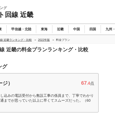
ング
ト回線 近畿
東
甲信越・北陸
東海
近畿
中国
四国
九州
線 近畿ランキング・比較
2022年版
料金プラン
回線 近畿の料金プランランキング・比較
ング
67
ージ）
.4
点
申し込みの電話受付から敷設工事の係員まで、丁寧でわかり
通までが思っていた以上に早くてスムーズだった。（60