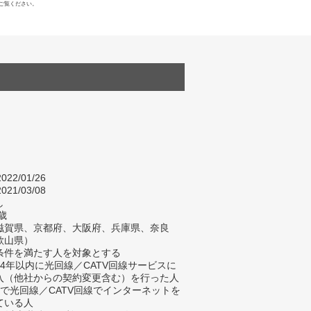
ご覧ください。
022/01/26
021/03/08
し
歳
滋賀県、京都府、大阪府、兵庫県、奈良
歌山県）
条件を満たす人を対象とする
去4年以内に光回線／CATV回線サービスに
入（他社からの契約変更含む）を行った人
宅で光回線／CATV回線でインターネットを
ている人