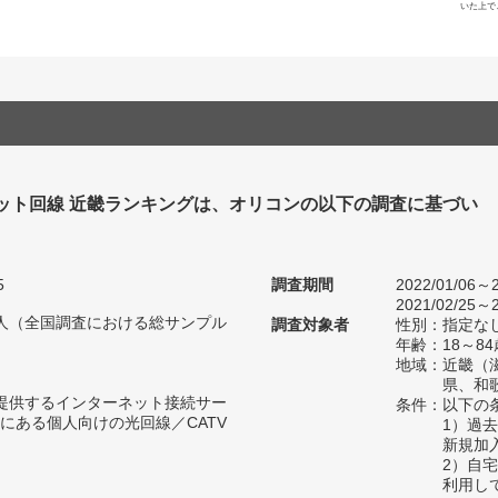
いた上で
ット回線 近畿ランキングは、オリコンの以下の調査に基づい
5
調査期間
2022/01/06～2
2021/02/25～2
41人（全国調査における総サンプル
調査対象者
性別：指定な
年齢：18～84
地域：近畿（
県、和
が提供するインターネット接続サー
条件：以下の
にある個人向けの光回線／CATV
1）過
新規加
2）自
利用し