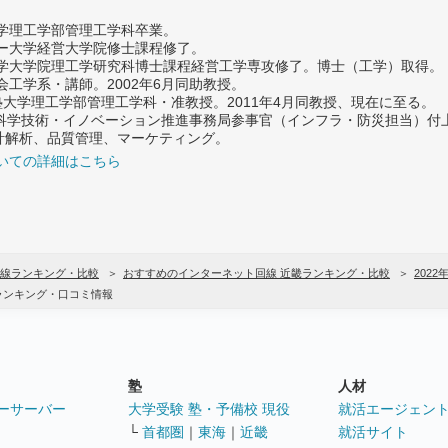
大学理工学部管理工学科卒業。
ター大学経営大学院修士課程修了。
大学大学院理工学研究科博士課程経営工学専攻修了。博士（工学）取得。
社会工学系・講師。2002年6月同助教授。
義塾大学理工学部管理工学科・准教授。2011年4月同教授、現在に至る。
府 科学技術・イノベーション推進事務局参事官（インフラ・防災担当）
計解析、品質管理、マーケティング。
いての詳細はこちら
線ランキング・比較
おすすめのインターネット回線 近畿ランキング・比較
2022
ランキング・口コミ情報
塾
人材
ーサーバー
大学受験 塾・予備校 現役
就活エージェン
└
首都圏
｜
東海
｜
近畿
就活サイト