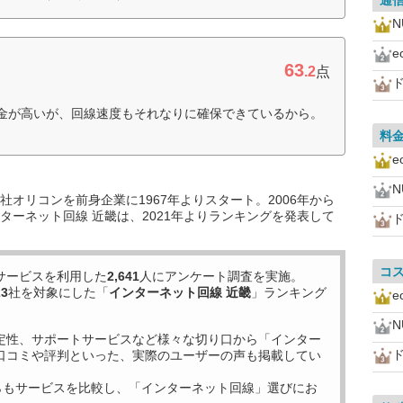
通
N
63
）
.2
点
料金が高いが、回線速度もそれなりに確保できているから。
料
N
オリコンを前身企業に1967年よりスタート。2006年から
ターネット回線 近畿は、2021年よりランキングを発表して
コ
サービスを利用した
2,641
人にアンケート調査を実施。
23
社を対象にした「
インターネット回線 近畿
」ランキング
N
定性、サポートサービスなど様々な切り口から「インター
口コミや評判といった、実際のユーザーの声も掲載してい
らもサービスを比較し、「インターネット回線」選びにお