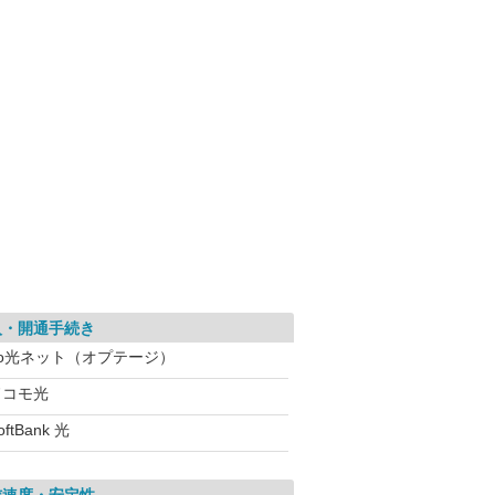
入・開通手続き
eo光ネット（オプテージ）
ドコモ光
oftBank 光