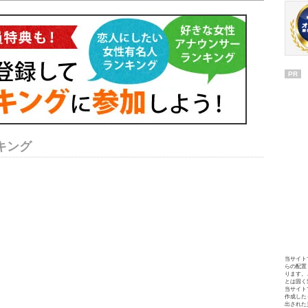
PR
キング
当サイト
らの配置
ります。
とは固く
当サイト
作成した
出された