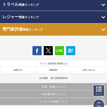
トラベル
関連ランキング
レジャー
関連ランキング
専門家評価
関連ランキング
オリコン顧客満足度調査とは
調査方法
掲載規約
お問い合わせ
会社概要
個人情報保護方針
引用・転載について
もくじ
利用者の声について
当サイトで公開されている情報（文字、写真、イラスト、画像データ等）及びこれらの配置・
編集および構造などについての著作権は株式会社oricon MEに帰属しております。
クッキーの使用について
当サイトに掲載している内容はすべてサービスの利用者が提出された見解・感想です。
これらの情報を権利者の許可なく無断転載・複製などの二次利用を行うことは固く禁じており
Top
弊社が内容について正確性を含め一切保証するものではありません。