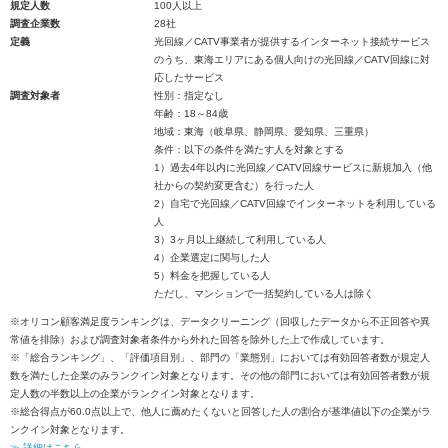
規定人数
100人以上
調査企業数
28社
定義
光回線／CATV事業者が提供するインターネット接続サービス
のうち、東海エリアにある個人向けの光回線／CATV回線に対
応したサービス
調査対象者
性別：指定なし
年齢：18～84歳
地域：東海（岐阜県、静岡県、愛知県、三重県）
条件：以下の条件を満たす人を対象とする
1）過去4年以内に光回線／CATV回線サービスに新規加入（他
社からの契約変更含む）を行った人
2）自宅で光回線／CATV回線でインターネットを利用している
人
3）3ヶ月以上継続して利用している人
4）企業選定に関与した人
5）料金を把握している人
ただし、マンションで一括契約している人は除く
※オリコン顧客満足度ランキングは、データクリーニング（回収したデータから不正回答や異
常値を排除）および調査対象者条件から外れた回答を除外した上で作成しています。
※「総合ランキング」、「評価項目別」、部門の「業態別」においては有効回答者数が規定人
数を満たした企業のみランクイン対象となります。その他の部門においては有効回答者数が規
定人数の半数以上の企業がランクイン対象となります。
※総合得点が60.0点以上で、他人に薦めたくないと回答した人の割合が基準値以下の企業がラ
ンクイン対象となります。
≫ 詳細はこちら