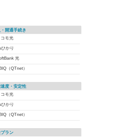
入・開通手続き
ドコモ光
uひかり
oftBank 光
BIQ（QTnet）
信速度・安定性
ドコモ光
uひかり
BIQ（QTnet）
金プラン