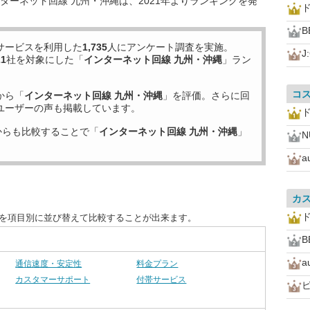
ターネット回線 九州・沖縄は、2021年よりランキングを発
B
サービスを利用した
1,735
人にアンケート調査を実施。
J
21
社を対象にした「
インターネット回線 九州・沖縄
」ラン
コ
から「
インターネット回線 九州・沖縄
」を評価。さらに回
ユーザーの声も掲載しています。
からも比較することで「
インターネット回線 九州・沖縄
」
N
a
カ
度を項目別に並び替えて比較することが出来ます。
B
a
通信速度・安定性
料金プラン
カスタマーサポート
付帯サービス