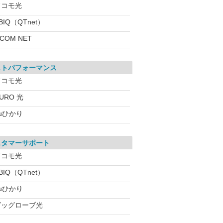
ドコモ光
BIQ（QTnet）
:COM NET
ストパフォーマンス
ドコモ光
URO 光
uひかり
スタマーサポート
ドコモ光
BIQ（QTnet）
uひかり
ビッグローブ光