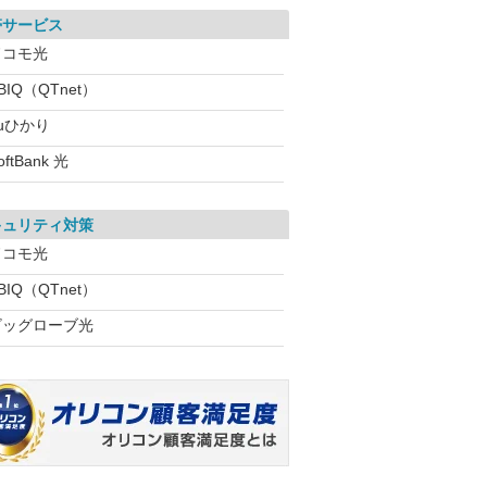
帯サービス
ドコモ光
BIQ（QTnet）
uひかり
oftBank 光
キュリティ対策
ドコモ光
BIQ（QTnet）
ビッグローブ光