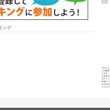
PR
キング
当サイト
らの配置
ります。
とは固く
当サイト
作成した
出された
いた上で