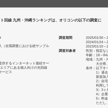
ト回線 九州・沖縄ランキングは、オリコンの以下の調査に
。
9
調査期間
2025/01/30～2
2024/01/24～2
35人（全国調査における総サンプル
2023/01/10～2
調査対象者
性別：指定な
年齢：18～84
地域：九州・
が提供するインターネット接続サー
大分県
エリアにある個人向けの光回線
条件：以下す
サービス
1）過
新規加
2）自
利用し
3）3
4）企
5）料
ただし