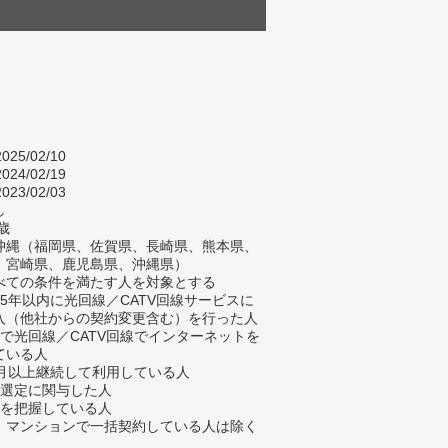
025/02/10
024/02/19
023/02/03
し
歳
沖縄（福岡県、佐賀県、長崎県、熊本県、
、宮崎県、鹿児島県、沖縄県）
べての条件を満たす人を対象とする
去5年以内に光回線／CATV回線サービスに
入（他社からの契約変更含む）を行った人
宅で光回線／CATV回線でインターネットを
ている人
ヶ月以上継続して利用している人
業選定に関与した人
金を把握している人
、マンションで一括契約している人は除く