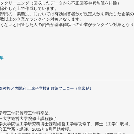
タクリーニング（回収したデータから不正回答や異常値を排除）
除外した上で作成しています。
部門の「業態別」においては有効回答者数が規定人数を満たした企業の
数以上の企業がランクイン対象となります。
めたくないと回答した人の割合が基準値以下の企業がランクイン対象とな
1年
部教授／内閣府 上席科学技術政策フェロー（非常勤）
大学理工学部管理工学科卒業。
ター大学経営大学院修士課程修了。
大学大学院理工学研究科博士課程経営工学専攻修了。博士（工学）取得。
社会工学系・講師。2002年6月同助教授。