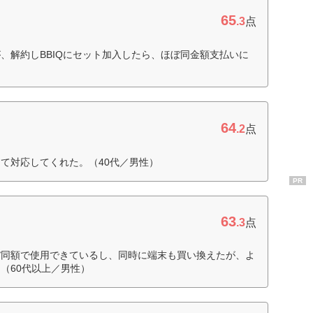
65
.3
点
、解約しBBIQにセット加入したら、ほぼ同金額支払いに
64
.2
点
て対応してくれた。（40代／男性）
PR
63
.3
点
ぼ同額で使用できているし、同時に端末も買い換えたが、よ
（60代以上／男性）