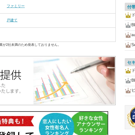
ファミリー
付
戸建て
B
a
S
業が2社未満のため発表しておりません。
セ
B