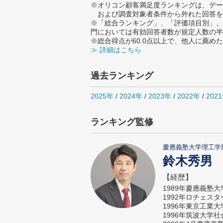
※オリコン顧客満足度ランキングは、デー
および調査対象者条件から外れた回答を
※「総合ランキング」、「評価項目別」、
門においては有効回答者数が規定人数の半
※総合得点が60.0点以上で、他人に薦
≫ 詳細はこちら
過去ランキング
2025年
/
2024年
/
2023年
/
2022年
/
202
ランキング監修
慶應義塾大学理工学
鈴木秀男
【経歴】
1989年慶應義塾
1992年ロチェス
1996年東京工業
1996年筑波大学