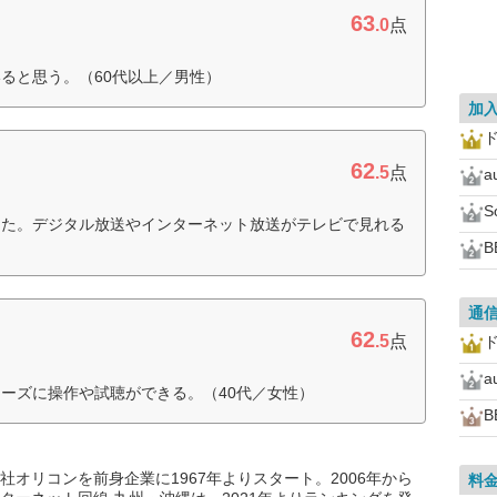
63
.0
点
ると思う。（60代以上／男性）
加
62
.5
点
a
S
った。デジタル放送やインターネット放送がテレビで見れる
B
通
62
.5
点
a
ーズに操作や試聴ができる。（40代／女性）
B
オリコンを前身企業に1967年よりスタート。2006年から
料