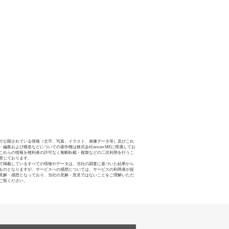
で公開されている情報（文字、写真、イラスト、画像データ等）及びこれ
・編集および構造などについての著作権は株式会社oricon MEに帰属してお
これらの情報を権利者の許可なく無断転載・複製などの二次利用を行うこ
禁じております。
で掲載しているすべての情報やデータは、当社の調査に基づいた結果から
ものとなりますが、サービスへの感想については、サービスの利用者が提
見解・感想となっており、当社の見解・意見ではないことをご理解いただ
ご覧ください。