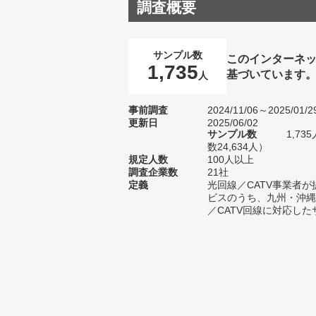
調査概要
サンプル数
このインターネッ
1,735
基づいています
人
事前調査
2024/11/06～2025/01/2
更新日
2025/06/02
サンプル数
1,7
数24,634人）
規定人数
100人以上
調査企業数
21社
定義
光回線／CATV事業者
ビスのうち、九州・沖縄
／CATV回線に対応した