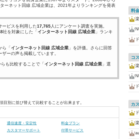
ターネット回線 広域企業は、2021年よりランキングを発表
料
サービスを利用した
17,765
人にアンケート調査を実施。
N
18
社を対象にした「
インターネット回線 広域企業
」ランキ
から「
インターネット回線 広域企業
」を評価。さらに回答
ーザーの声も掲載しています。
コ
からも比較することで「
インターネット回線 広域企業
」選
N
を項目別に並び替えて比較することが出来ます。
カ
通信速度・安定性
料金プラン
カスタマーサポート
付帯サービス
a