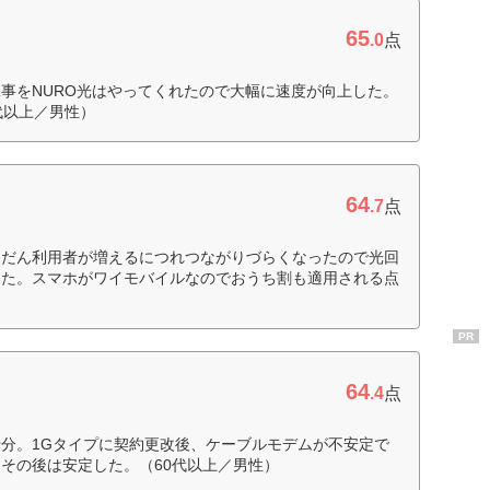
65
.0
点
事をNURO光はやってくれたので大幅に速度が向上した。
代以上／男性）
64
.7
点
んだん利用者が増えるにつれつながりづらくなったので光回
した。スマホがワイモバイルなのでおうち割も適用される点
PR
64
.4
点
分。1Gタイプに契約更改後、ケーブルモデムが不安定で
その後は安定した。（60代以上／男性）