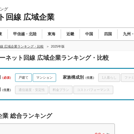
ング
ト回線 広域企業
東
甲信越・北陸
東海
近畿
中国
四国
九州
線 広域企業ランキング・比較
2025年版
ターネット回線 広域企業ランキング・比較
別
家族構成別
戸建て
マンション
1人暮らし
ファ
（必須）
（任意）
別
通信速度・安定性
料金プラン
コストパフォーマンス
（任意）
企業 総合ランキング