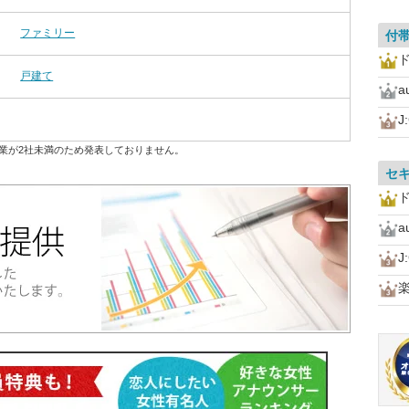
ファミリー
付
戸建て
a
J
業が2社未満のため発表しておりません。
セ
a
J