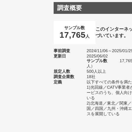
調査概要
サンプル数
このインターネ
17,765
づいています。
人
事前調査
2024/11/06～2025/01/2
更新日
2025/06/02
サンプル数
17,7
人）
規定人数
500人以上
調査企業数
18社
定義
以下すべての条件を満た
1)光回線／CATV事業
ービスのうち、個人向け
いる
2)北海道／東北／関東
国／四国／九州・沖縄エ
スを展開している