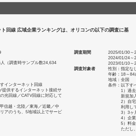
ット回線 広域企業ランキングは、オリコンの以下の調査に基
9
調査期間
2025/01/30～2
2024/01/24～2
65人（調査時サンプル数24,634
2023/01/10～2
調査対象者
性別：指定な
年齢：18～84
地域：全国
すインターネット回線
条件：以下す
者が提供するインターネット接続サ
1）過
の光回線／CATV回線に対応して
新規加
2）自
／甲信越・北陸／東海／近畿／中
利用し
リアのうち、5地域以上でサービ
3）3
4）企
5）料
ただし