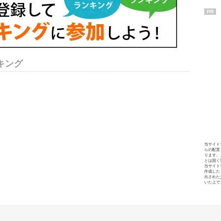
PR
キング
当サイト
らの配置
ります。
とは固く
当サイト
作成した
出された
いた上で