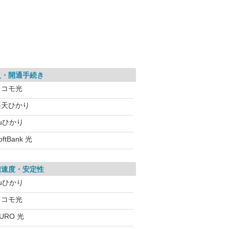
入・開通手続き
ドコモ光
楽天ひかり
uひかり
oftBank 光
信速度・安定性
uひかり
ドコモ光
URO 光