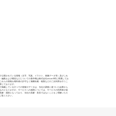
で公開されている情報（文字、写真、イラスト、画像データ等）及びこれ
・編集および構造などについての著作権は株式会社oricon MEに帰属してお
これらの情報を権利者の許可なく無断転載・複製などの二次利用を行うこ
禁じております。
で掲載しているすべての情報やデータは、当社の調査に基づいた結果から
ものとなりますが、サービスへの感想については、サービスの利用者が提
見解・感想となっており、当社の見解・意見ではないことをご理解いただ
ご覧ください。