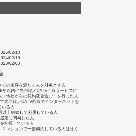
025/02/10
024/02/19
023/02/03
し
歳
べての条件を満たす人を対象とする
去5年以内に光回線／CATV回線サービスに
入（他社からの契約変更含む）を行った人
宅で光回線／CATV回線でインターネットを
ている人
ヶ月以上継続して利用している人
業選定に関与した人
金を把握している人
、マンションで一括契約している人は除く