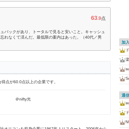
63
.9
点
シュバックがあり、トータルで見ると安いこと。キャッシュ
忘れなくて済んだ。最低限の案内はあった。（40代／男
加
a
S
得点が60.0点以上の企業です。
通
＠nifty光
a
N
オリコンを前身企業に1967年よりスタート。2006年から