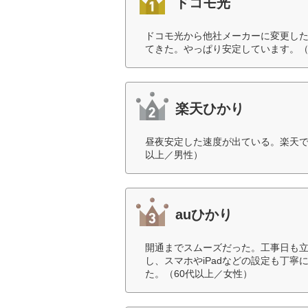
ドコモ光
ドコモ光から他社メーカーに変更し
てきた。やっぱり安定しています。（
楽天ひかり
昼夜安定した速度が出ている。楽天で
以上／男性）
auひかり
開通までスムーズだった。工事日も
し、スマホやiPadなどの設定も丁
た。（60代以上／女性）