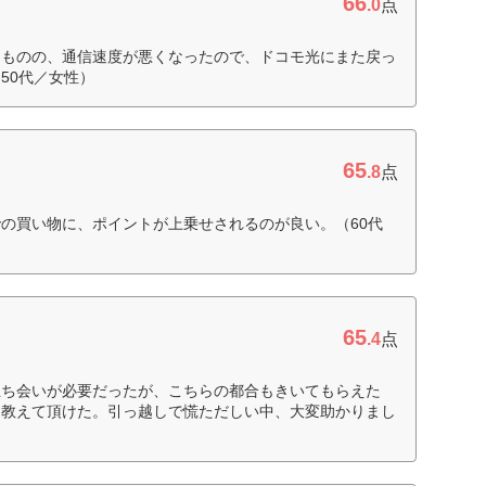
66
.0
点
たものの、通信速度が悪くなったので、ドコモ光にまた戻っ
50代／女性）
65
.8
点
の買い物に、ポイントが上乗せされるのが良い。（60代
65
.4
点
立ち会いが必要だったが、こちらの都合もきいてもらえた
寧に教えて頂けた。引っ越しで慌ただしい中、大変助かりまし