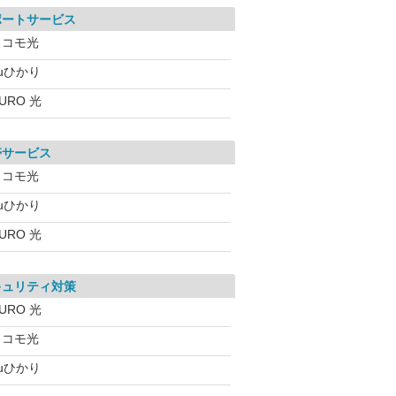
ポートサービス
ドコモ光
uひかり
URO 光
帯サービス
ドコモ光
uひかり
URO 光
キュリティ対策
URO 光
ドコモ光
uひかり