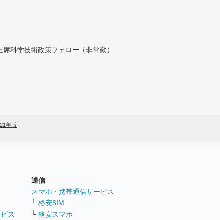
付上席科学技術政策フェロー（非常勤）
021年版
通信
ト
スマホ・携帯通信サービス
└
格安SIM
ービス
└
格安スマホ