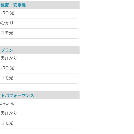
信速度・安定性
URO 光
uひかり
ドコモ光
金プラン
楽天ひかり
URO 光
ドコモ光
ストパフォーマンス
URO 光
楽天ひかり
ドコモ光