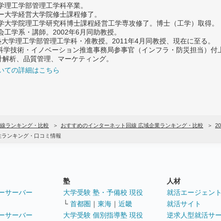
大学理工学部管理工学科卒業。
ター大学経営大学院修士課程修了。
大学大学院理工学研究科博士課程経営工学専攻修了。博士（工学）取得。
社会工学系・講師。2002年6月同助教授。
義塾大学理工学部管理工学科・准教授。2011年4月同教授、現在に至る。
府 科学技術・イノベーション推進事務局参事官（インフラ・防災担当）
計解析、品質管理、マーケティング。
いての詳細はこちら
線ランキング・比較
おすすめのインターネット回線 広域企業ランキング・比較
2
性ランキング・口コミ情報
塾
人材
ーサーバー
大学受験 塾・予備校 現役
就活エージェン
└
首都圏
｜
東海
｜
近畿
就活サイト
ーサーバー
大学受験 個別指導塾 現役
逆求人型就活サ