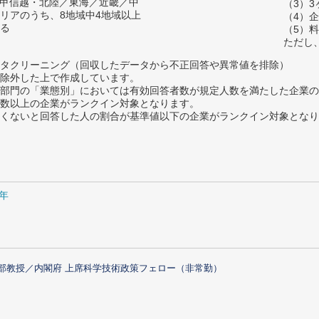
／甲信越・北陸／東海／近畿／中
（3）
リアのうち、8地域中4地域以上
（4）
る
（5）
ただし
タクリーニング（回収したデータから不正回答や異常値を排除）
除外した上で作成しています。
部門の「業態別」においては有効回答者数が規定人数を満たした企業の
数以上の企業がランクイン対象となります。
めたくないと回答した人の割合が基準値以下の企業がランクイン対象とな
1年
部教授／内閣府 上席科学技術政策フェロー（非常勤）