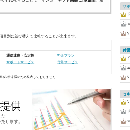
からも比較することで「
インターネット回線 広域企業
」選
サ
a
N
を項目別に並び替えて比較することが出来ます。
付
通信速度・安定性
料金プラン
サポートサービス
付帯サービス
a
N
業が2社未満のため発表しておりません。
セ
N
a