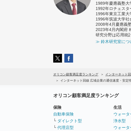
1989年慶應義塾
1992年ロチェス
1996年東京工業
1996年筑波大学
2008年4月慶應
2023年4月内閣
研究分野は応用統
≫ 鈴木研究室につ
オリコン顧客満足度ランキング
インターネット回
インターネット回線 広域企業の通信速度・安定
オリコン顧客満足度ランキング
保険
生活
自動車保険
ウォータ
└
ダイレクト型
浄水型
└
代理店型
ウォータ