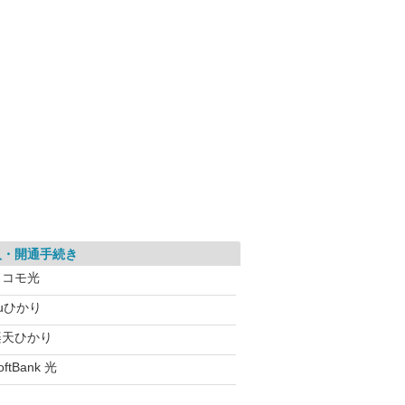
入・開通手続き
ドコモ光
uひかり
楽天ひかり
oftBank 光