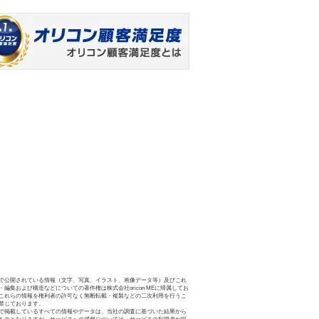
で公開されている情報（文字、写真、イラスト、画像データ等）及びこれ
・編集および構造などについての著作権は株式会社oricon MEに帰属してお
これらの情報を権利者の許可なく無断転載・複製などの二次利用を行うこ
禁じております。
で掲載しているすべての情報やデータは、当社の調査に基づいた結果から