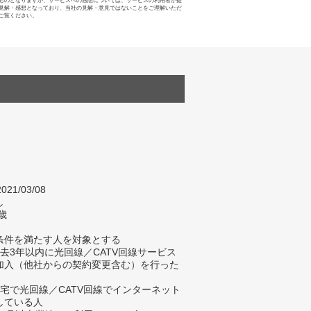
ものとなりますが、サービスへの感想については、サービスの利用者が提
見解・感想となっており、当社の見解・意見ではないことをご理解いただ
ご覧ください。
021/03/08
し
歳
条件を満たす人を対象とする
過去3年以内に光回線／CATV回線サービス
加入（他社からの契約変更含む）を行った
自宅で光回線／CATV回線でインターネット
している人