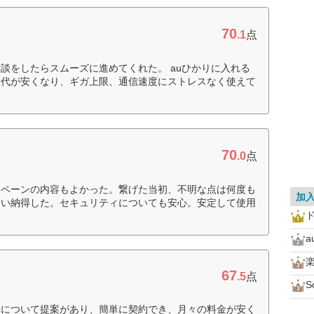
70
.1
点
談をしたらスムーズに進めてくれた。 auひかりに入れる
ト代が安くなり、ギガ上限、通信速度にストレスなく使えて
70
.0
点
ンペーンの内容もよかった。繋げた当初、不明な点は何度も
加
らい納得した。セキュリティについても安心。安定して使用
a
67
.5
点
S
光について提案があり、簡単に契約でき、月々の料金が安く