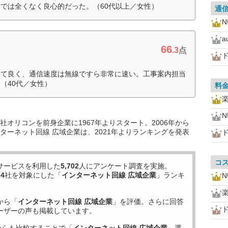
では全くなく良心的だった。（60代以上／女性）
通
N
a
66
.3
点
いて良く、通信速度は無線ですら非常に速い。工事案内担当
（40代／女性）
料
N
オリコンを前身企業に1967年よりスタート。2006年から
ターネット回線 広域企業は、2021年よりランキングを発表
コ
サービスを利用した
5,702
人にアンケート調査を実施。
24
社を対象にした「
インターネット回線 広域企業
」ランキ
N
から「
インターネット回線 広域企業
」を評価。さらに回答
ーザーの声も掲載しています。