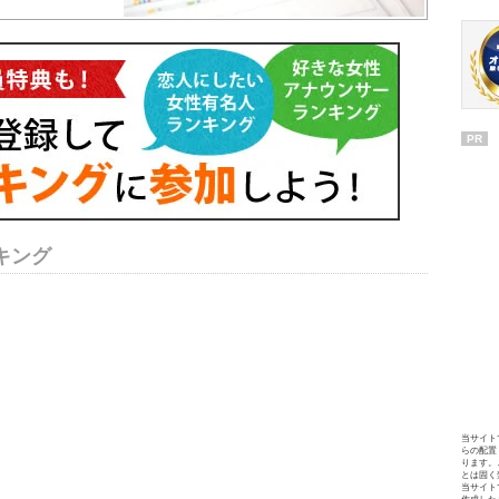
PR
キング
当サイト
らの配置
ります。
とは固く
当サイト