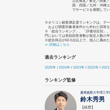
2)北海道／東北／関東
国・四国／九州・沖縄エ
でサービスを展開してい
※オリコン顧客満足度ランキングは、デー
および調査対象者条件から外れた回答を
※「総合ランキング」、「評価項目別」、
門においては有効回答者数が規定人数の半
※総合得点が60.0点以上で、他人に薦
≫ 詳細はこちら
過去ランキング
2025年
/
2024年
/
2023年
/
2022年
/
202
ランキング監修
慶應義塾大学理工学
鈴木秀男
【経歴】