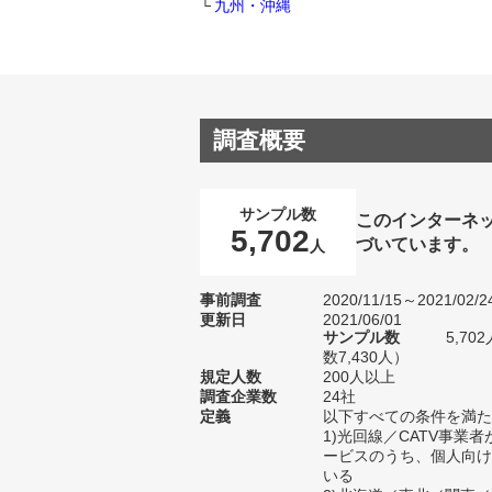
九州・沖縄
調査概要
サンプル数
このインターネ
5,702
づいています。
人
事前調査
2020/11/15～2021/02/2
更新日
2021/06/01
サンプル数
5,7
数7,430人）
規定人数
200人以上
調査企業数
24社
定義
以下すべての条件を満た
1)光回線／CATV事業
ービスのうち、個人向け
いる