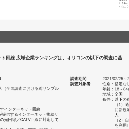
作成した
出された
いた上で
ット回線 広域企業ランキングは、オリコンの以下の調査に基
4
調査期間
2021/02/25～2
調査対象者
性別：指定な
02人（全国調査における総サンプル
年齢：18～84
地域：全国
条件：以下の
（1）
すインターネット回線
に新規
者が提供するインターネット接続サ
人
の光回線／CATV回線に対応して
（2）
を利用