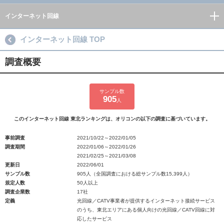
インターネット回線
インターネット回線 TOP
調査概要
サンプル数
905
人
このインターネット回線 東北ランキングは、オリコンの以下の調査に基づいています。
事前調査
2021/10/22～2022/01/05
調査期間
2022/01/06～2022/01/26
2021/02/25～2021/03/08
更新日
2022/06/01
サンプル数
905人（全国調査における総サンプル数15,399人）
規定人数
50人以上
調査企業数
17社
定義
光回線／CATV事業者が提供するインターネット接続サービス
のうち、東北エリアにある個人向けの光回線／CATV回線に対
応したサービス