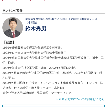
ランキング監修
慶應義塾大学理工学部教授／内閣府 上席科学技術政策フェロー
（非常勤）
鈴木秀男
【経歴】
1989年慶應義塾大学理工学部管理工学科卒業。
1992年ロチェスター大学経営大学院修士課程修了。
1996年東京工業大学大学院理工学研究科博士課程経営工学専攻修了。博士（工
学）取得。
1996年筑波大学社会工学系・講師。2002年6月同助教授。
2008年4月慶應義塾大学理工学部管理工学科・准教授。2011年4月同教授、現
在に至る。
2023年4月内閣府 科学技術・イノベーション推進事務局参事官（インフラ・防
災担当）付上席科学技術政策フェロー（非常勤）
研究分野は応用統計解析、品質管理、マーケティング。
≫鈴木研究室についての詳細はこちら