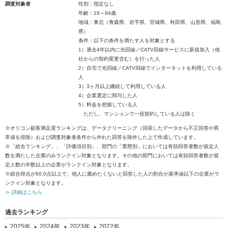
調査対象者
性別：指定なし
年齢：18～84歳
地域：東北（青森県、岩手県、宮城県、秋田県、山形県、福島
県）
条件：以下の条件を満たす人を対象とする
1）過去4年以内に光回線／CATV回線サービスに新規加入（他
社からの契約変更含む）を行った人
2）自宅で光回線／CATV回線でインターネットを利用している
人
3）3ヶ月以上継続して利用している人
4）企業選定に関与した人
5）料金を把握している人
ただし、マンションで一括契約している人は除く
※オリコン顧客満足度ランキングは、データクリーニング（回収したデータから不正回答や異
常値を排除）および調査対象者条件から外れた回答を除外した上で作成しています。
※「総合ランキング」、「評価項目別」、部門の「業態別」においては有効回答者数が規定人
数を満たした企業のみランクイン対象となります。その他の部門においては有効回答者数が規
定人数の半数以上の企業がランクイン対象となります。
※総合得点が60.0点以上で、他人に薦めたくないと回答した人の割合が基準値以下の企業がラ
ンクイン対象となります。
≫ 詳細はこちら
過去ランキング
2025年
2024年
2023年
2022年