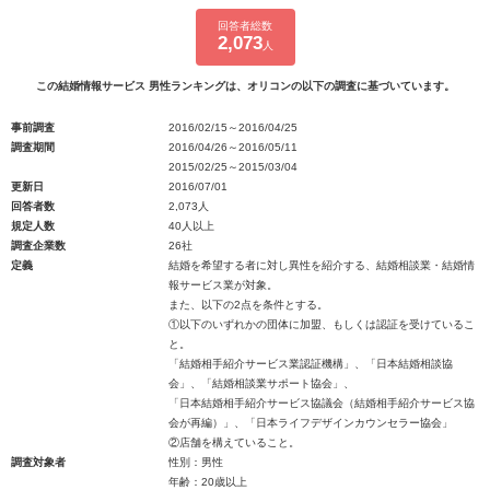
回答者総数
2,073
人
この結婚情報サービス 男性ランキングは、オリコンの以下の調査に基づいています。
事前調査
2016/02/15～2016/04/25
調査期間
2016/04/26～2016/05/11
2015/02/25～2015/03/04
更新日
2016/07/01
回答者数
2,073人
規定人数
40人以上
調査企業数
26社
定義
結婚を希望する者に対し異性を紹介する、結婚相談業・結婚情
報サービス業が対象。
また、以下の2点を条件とする。
①以下のいずれかの団体に加盟、もしくは認証を受けているこ
と。
「結婚相手紹介サービス業認証機構」、「日本結婚相談協
会」、「結婚相談業サポート協会」、
「日本結婚相手紹介サービス協議会（結婚相手紹介サービス協
会が再編）」、「日本ライフデザインカウンセラー協会」
②店舗を構えていること。
調査対象者
性別：男性
年齢：20歳以上