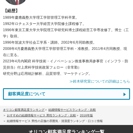
【経歴】
1989年慶應義塾大学理工学部管理工学科卒業。
1992年ロチェスター大学経営大学院修士課程修了。
1996年東京工業大学大学院理工学研究科博士課程経営工学専攻修了。博士（工
学）取得。
1996年筑波大学社会工学系・講師。2002年6月同助教授。
2008年4月慶應義塾大学理工学部管理工学科・准教授。2011年4月同教授、現
在に至る。
2023年4月内閣府 科学技術・イノベーション推進事務局参事官（インフラ・防
災担当）付上席科学技術政策フェロー（非常勤）
研究分野は応用統計解析、品質管理、マーケティング。
≫鈴木研究室についての詳細はこちら
顧客満足度について
オリコン顧客満足度ランキング
結婚情報サービスランキング・比較
おすすめの結婚情報サービス 男性ランキング・比較
2016年版
結婚情報サービス 男性の店舗の雰囲気・清潔度ランキング・口コミ情報
オリコン顧客満足度
ランキング一覧