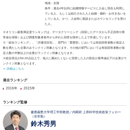
地域：全国
条件：過去4年以内に結婚情報サービスに入会し現在も利用し
ている人、もしくは紹介された人と結婚・婚約・お付き合いを
している人。かつ、入会時に面談またはカウンセリングを受け
た人。
※オリコン顧客満足度ランキングは、データクリーニング（回収したデータから不正回答や異
常値を排除）および調査対象者条件から外れた回答を除外した上で作成しています。
※「総合ランキング」、「評価項目別」、部門の「業態別」においては有効回答者数が規定人
数を満たした企業のみランクイン対象となります。その他の部門においては有効回答者数が規
定人数の半数以上の企業がランクイン対象となります。
※総合得点が60.00点以上で、他人に薦めたくないと回答した人の割合が基準値以下の企業がラ
ンクイン対象となります。
≫ 詳細はこちら
過去ランキング
2016年
2015年
ランキング監修
慶應義塾大学理工学部教授／内閣府 上席科学技術政策フェロー
（非常勤）
鈴木秀男