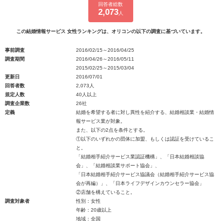
回答者総数
2,073
人
この結婚情報サービス 女性ランキングは、オリコンの以下の調査に基づいています。
事前調査
2016/02/15～2016/04/25
調査期間
2016/04/26～2016/05/11
2015/02/25～2015/03/04
更新日
2016/07/01
回答者数
2,073人
規定人数
40人以上
調査企業数
26社
定義
結婚を希望する者に対し異性を紹介する、結婚相談業・結婚情
報サービス業が対象。
また、以下の2点を条件とする。
①以下のいずれかの団体に加盟、もしくは認証を受けているこ
と。
「結婚相手紹介サービス業認証機構」、「日本結婚相談協
会」、「結婚相談業サポート協会」、
「日本結婚相手紹介サービス協議会（結婚相手紹介サービス協
会が再編）」、「日本ライフデザインカウンセラー協会」
②店舗を構えていること。
調査対象者
性別：女性
年齢：20歳以上
地域：全国