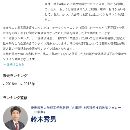
条件：過去4年以内に結婚情報サービスに入会し現在も利用し
ている人、もしくは紹介された人と結婚・婚約・お付き合いを
している人。かつ、入会時に面談またはカウンセリングを受け
た人。
※オリコン顧客満足度ランキングは、データクリーニング（回収したデータから不正回答や異
常値を排除）および調査対象者条件から外れた回答を除外した上で作成しています。
※「総合ランキング」、「評価項目別」、部門の「業態別」においては有効回答者数が規定人
数を満たした企業のみランクイン対象となります。その他の部門においては有効回答者数が規
定人数の半数以上の企業がランクイン対象となります。
※総合得点が60.00点以上で、他人に薦めたくないと回答した人の割合が基準値以下の企業がラ
ンクイン対象となります。
≫ 詳細はこちら
過去ランキング
2016年
2015年
ランキング監修
慶應義塾大学理工学部教授／内閣府 上席科学技術政策フェロー
（非常勤）
鈴木秀男