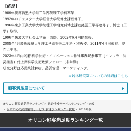
【経歴】
1989年慶應義塾大学理工学部管理工学科卒業。
1992年ロチェスター大学経営大学院修士課程修了。
1996年東京工業大学大学院理工学研究科博士課程経営工学専攻修了。博士（工
学）取得。
1996年筑波大学社会工学系・講師。2002年6月同助教授。
2008年4月慶應義塾大学理工学部管理工学科・准教授。2011年4月同教授、現
在に至る。
2023年4月内閣府 科学技術・イノベーション推進事務局参事官（インフラ・防
災担当）付上席科学技術政策フェロー（非常勤）
研究分野は応用統計解析、品質管理、マーケティング。
≫鈴木研究室についての詳細はこちら
顧客満足度について
オリコン顧客満足度ランキング
結婚情報サービスランキング・比較
おすすめの結婚情報サービス 女性ランキング・比較
2016年版
オリコン顧客満足度
ランキング一覧