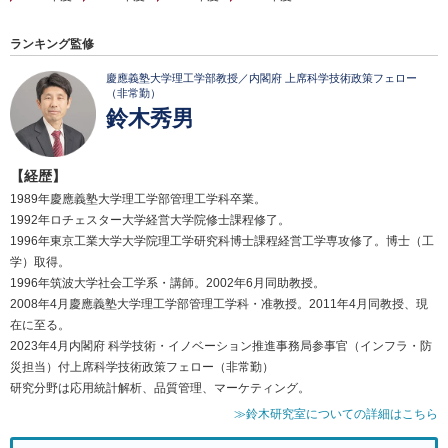
ランキング監修
慶應義塾大学理工学部教授／内閣府 上席科学技術政策フェロー
（非常勤）
鈴木秀男
【経歴】
1989年慶應義塾大学理工学部管理工学科卒業。
1992年ロチェスター大学経営大学院修士課程修了。
1996年東京工業大学大学院理工学研究科博士課程経営工学専攻修了。博士（工
学）取得。
1996年筑波大学社会工学系・講師。2002年6月同助教授。
2008年4月慶應義塾大学理工学部管理工学科・准教授。2011年4月同教授、現
在に至る。
2023年4月内閣府 科学技術・イノベーション推進事務局参事官（インフラ・防
災担当）付上席科学技術政策フェロー（非常勤）
研究分野は応用統計解析、品質管理、マーケティング。
≫鈴木研究室についての詳細はこちら