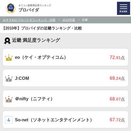
オリコン顧客満足度ランキング
プロバイダ
おすすめのプロバイダランキング・比較
2010年版
近畿
【2010年】プロバイダの近畿ランキング・比較
近畿 満足度ランキング
eo（ケイ・オプティコム）
72
.91
点
69
J:COM
.24
点
＠nifty（ニフティ）
68
.07
点
So-net（ソネットエンタテインメント）
67
.72
点