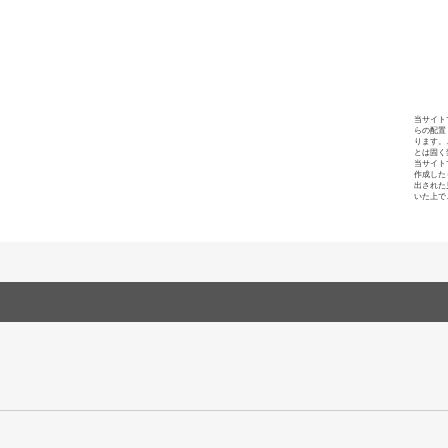
当サイト
らの配置
ります。
とは固く
当サイト
作成した
出された
いた上で