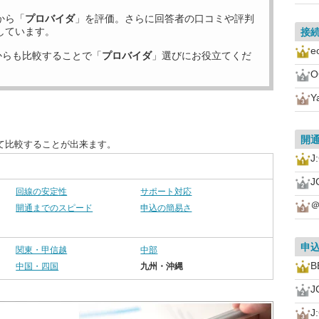
から「
プロバイダ
」を評価。さらに回答者の口コミや評判
しています。
接
からも比較することで「
プロバイダ
」選びにお役立てくだ
Y
開
て比較することが出来ます。
J
回線の安定性
サポート対応
＠
開通までのスピード
申込の簡易さ
申
関東・甲信越
中部
B
中国・四国
九州・沖縄
J