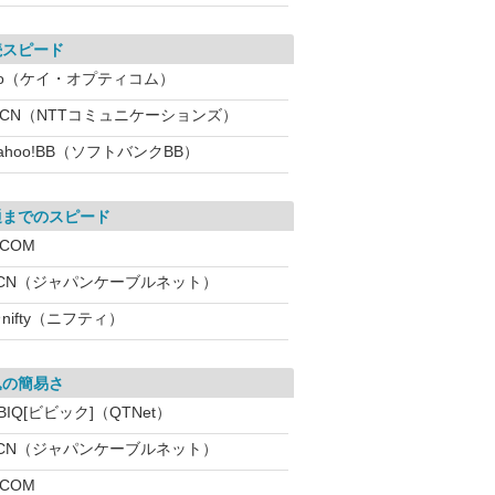
続スピード
eo（ケイ・オプティコム）
OCN（NTTコミュニケーションズ）
ahoo!BB（ソフトバンクBB）
通までのスピード
:COM
JCN（ジャパンケーブルネット）
nifty（ニフティ）
込の簡易さ
BIQ[ビビック]（QTNet）
JCN（ジャパンケーブルネット）
:COM