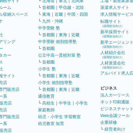
納税サイト
└
北海道
｜
東北
｜
北関東
工場・製造業派
ルーム
└
首都圏
｜
甲信越・北陸
派遣求人サイト
ル収納スペース
└
東海
｜
近畿
｜
中国・四国
求人情報サービ
ナ
└
九州・沖縄
転職サイト
（採用担当向け）
中学受験 塾
新卒採用サイト
社
└
首都圏
｜
東海
｜
近畿
（採用担当向け）
アリング
中学受験 個別指導塾
新卒エージェン
（採用担当向け）
ー
└
首都圏
人材紹介会社
タカー
公立中高一貫校対策 塾
（採用担当向け）
ス
└
首都圏
人材派遣会社
（採用担当向け）
社
小学生 塾
アルバイト求人
報サイト
└
首都圏
｜
東海
｜
近畿
売店
小学生 個別指導塾
ビジネス
専門販売店
└
首都圏
｜
東海
｜
近畿
法人カーリース
ー系
通信教育
ネット印刷通販
販売店
└
高校生
｜
中学生
｜
小学生
ビジネスチャッ
売店
家庭教師
Web会議ツール
専門販売店
幼児・小学生 学習教室
企業研修
ー系
幼児教室 知育
└
経営者向け
販売店