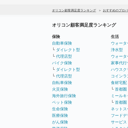
オリコン顧客満足度ランキング
おすすめのプロバ
オリコン顧客満足度ランキング
保険
生活
自動車保険
ウォータ
└
ダイレクト型
浄水型
└
代理店型
ウォータ
バイク保険
家事代行
└
ダイレクト型
ハウスク
└
代理店型
コインラ
自転車保険
食材宅配
火災保険
└
首都圏
海外旅行保険
ミールキ
ペット保険
└
首都圏
生命保険
ネットス
医療保険
フードデ
がん保険
サービス