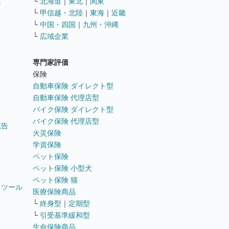
遣
└
北海道
｜
東北
｜
関東
└
甲信越・北陸
｜
東海
｜
近畿
ス
└
中国・四国
｜
九州・沖縄
└
広域企業
専門家評価
ト
保険
自動車保険 ダイレクト型
自動車保険 代理店型
バイク保険 ダイレクト型
バイク保険 代理店型
広告
火災保険
学資保険
ペット保険
ペット保険 小型犬
ペット保険 猫
トツール
医療保険商品
└
終身型
｜
定期型
└
引受基準緩和型
生命保険商品