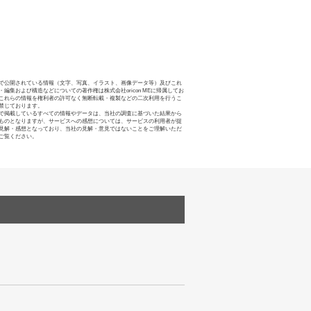
で公開されている情報（文字、写真、イラスト、画像データ等）及びこれ
・編集および構造などについての著作権は株式会社oricon MEに帰属してお
これらの情報を権利者の許可なく無断転載・複製などの二次利用を行うこ
禁じております。
で掲載しているすべての情報やデータは、当社の調査に基づいた結果から
ものとなりますが、サービスへの感想については、サービスの利用者が提
見解・感想となっており、当社の見解・意見ではないことをご理解いただ
ご覧ください。