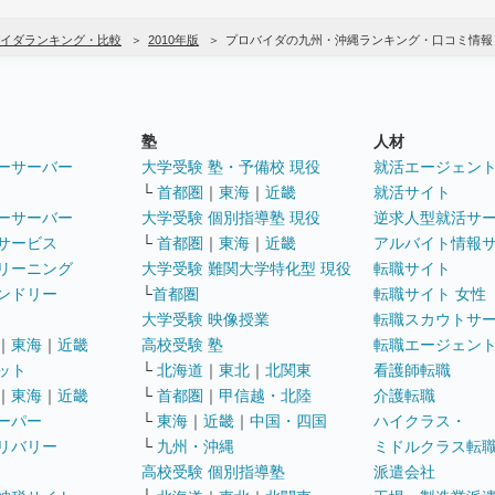
イダランキング・比較
2010年版
プロバイダの九州・沖縄ランキング・口コミ情報
塾
人材
ーサーバー
大学受験 塾・予備校 現役
就活エージェン
└
首都圏
｜
東海
｜
近畿
就活サイト
ーサーバー
大学受験 個別指導塾 現役
逆求人型就活サ
サービス
└
首都圏
｜
東海
｜
近畿
アルバイト情報
リーニング
大学受験 難関大学特化型 現役
転職サイト
ンドリー
└
首都圏
転職サイト 女性
大学受験 映像授業
転職スカウトサ
｜
東海
｜
近畿
高校受験 塾
転職エージェン
ット
└
北海道
｜
東北
｜
北関東
看護師転職
｜
東海
｜
近畿
└
首都圏
｜
甲信越・北陸
介護転職
ーパー
└
東海
｜
近畿
｜
中国・四国
ハイクラス・
リバリー
└
九州・沖縄
ミドルクラス転
高校受験 個別指導塾
派遣会社