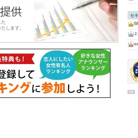
セ
B
J
PR