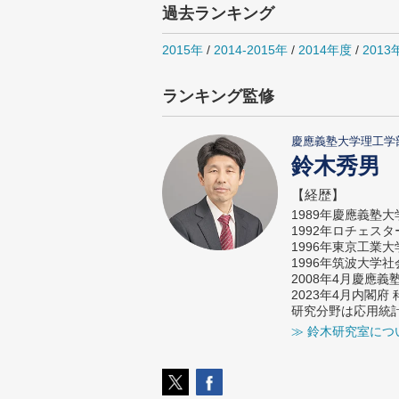
過去ランキング
2015年
/
2014-2015年
/
2014年度
/
2013
ランキング監修
慶應義塾大学理工学
鈴木秀男
【経歴】
1989年慶應義塾
1992年ロチェス
1996年東京工業
1996年筑波大学
2008年4月慶應
2023年4月内閣
研究分野は応用統
≫ 鈴木研究室につ