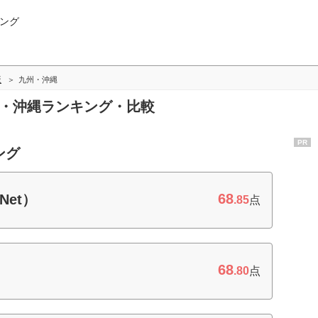
ング
版
九州・沖縄
州・沖縄ランキング・比較
PR
ング
68
Net）
.85
点
68
.80
点