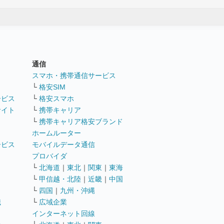
通信
ト
スマホ・携帯通信サービス
└
格安SIM
ービス
└
格安スマホ
サイト
└
携帯キャリア
└
携帯キャリア格安ブランド
ホームルーター
ービス
モバイルデータ通信
ト
プロバイダ
└
北海道
｜
東北
｜
関東
｜
東海
└
甲信越・北陸
｜
近畿
｜
中国
└
四国
｜
九州・沖縄
職
└
広域企業
インターネット回線