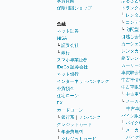
学資保険
ふるさと
保険相談ショップ
トランク
└
レンタ
└
コンテ
金融
└
宅配型
ネット証券
引越し会
NISA
カーシェ
└
証券会社
レンタカ
└
銀行
格安レン
スマホ専業証券
カーリー
iDeCo 証券会社
車買取会
ネット銀行
中古車情
インターネットバンキング
中古車販
外貨預金
└
中古車
住宅ローン
└
メーカ
FX
中古車
カードローン
バイク販
└
銀行系
｜
ノンバンク
└
バイク
クレジットカード
└
メーカ
└
年会費無料
バイク
└
クレジットカード