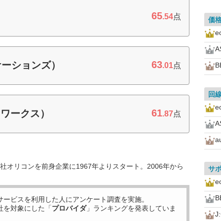
65
.54
点
価
63
ケーションズ）
.01
点
B
回
61
トワークス）
.87
点
a
オリコンを前身企業に1967年よりスタート。2006年から
サ
B
サービスを利用した
人にアンケート調査を実施。
社を対象にした「
プロバイダ
」ランキングを発表していま
J