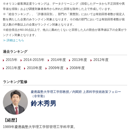
※オリコン顧客満足度ランキングは、データクリーニング（回収したデータから不正回答や異
常値を排除）および調査対象者条件から外れた回答を除外した上で作成しています。
※「総合ランキング」、「評価項目別」、部門の「業態別」においては有効回答者数が規定人
数を満たした企業のみランクイン対象となります。その他の部門においては有効回答者数が規
定人数の半数以上の企業がランクイン対象となります。
※総合得点が60.00点以上で、他人に薦めたくないと回答した人の割合が基準値以下の企業がラ
ンクイン対象となります。
≫ 詳細はこちら
過去ランキング
2015年
2014-2015年
2014年度
2013年度
2012年度
2011年度
2010年度
2009年度
2008年度
ランキング監修
慶應義塾大学理工学部教授／内閣府 上席科学技術政策フェロー
（非常勤）
鈴木秀男
【経歴】
1989年慶應義塾大学理工学部管理工学科卒業。