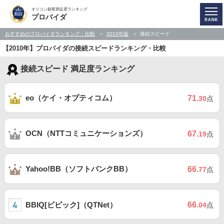
オリコン顧客満足度ランキング
プロバイダ
おすすめのプロバイダランキング・比較
2010年版
接続スピード
【2010年】プロバイダの接続スピードランキング・比較
接続スピード 満足度ランキング
eo（ケイ・オプティコム）
71
.30
点
OCN（NTTコミュニケーションズ）
67
.19
点
Yahoo!BB（ソフトバンクBB）
66
.77
点
BBIQ[ビビック]（QTNet）
66
.04
点