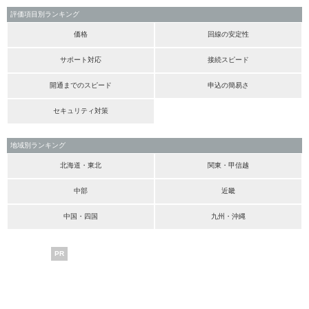
評価項目別ランキング
価格
回線の安定性
サポート対応
接続スピード
開通までのスピード
申込の簡易さ
セキュリティ対策
地域別ランキング
北海道・東北
関東・甲信越
中部
近畿
中国・四国
九州・沖縄
PR