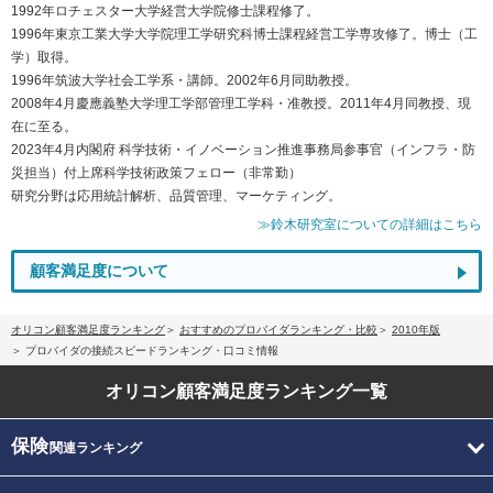
1992年ロチェスター大学経営大学院修士課程修了。
1996年東京工業大学大学院理工学研究科博士課程経営工学専攻修了。博士（工
学）取得。
1996年筑波大学社会工学系・講師。2002年6月同助教授。
2008年4月慶應義塾大学理工学部管理工学科・准教授。2011年4月同教授、現
在に至る。
2023年4月内閣府 科学技術・イノベーション推進事務局参事官（インフラ・防
災担当）付上席科学技術政策フェロー（非常勤）
研究分野は応用統計解析、品質管理、マーケティング。
≫鈴木研究室についての詳細はこちら
顧客満足度について
オリコン顧客満足度ランキング
おすすめのプロバイダランキング・比較
2010年版
プロバイダの接続スピードランキング・口コミ情報
オリコン顧客満足度
ランキング一覧
保険
関連ランキング