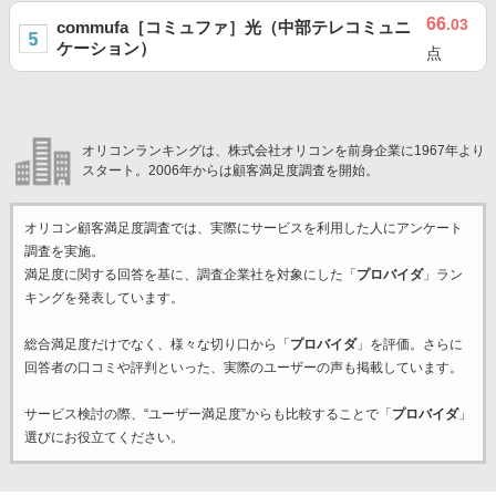
66
.03
commufa［コミュファ］光（中部テレコミュニ
ケーション）
点
オリコンランキングは、株式会社オリコンを前身企業に1967年より
スタート。2006年からは顧客満足度調査を開始。
オリコン顧客満足度調査では、実際にサービスを利用した
人にアンケート
調査を実施。
満足度に関する回答を基に、調査企業
社を対象にした「
プロバイダ
」ラン
キングを発表しています。
総合満足度だけでなく、様々な切り口から「
プロバイダ
」を評価。さらに
回答者の口コミや評判といった、実際のユーザーの声も掲載しています。
サービス検討の際、“ユーザー満足度”からも比較することで「
プロバイダ
」
選びにお役立てください。