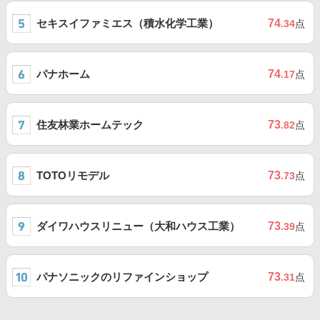
セキスイファミエス（積水化学工業）
74
.34
点
パナホーム
74
.17
点
住友林業ホームテック
73
.82
点
TOTOリモデル
73
.73
点
ダイワハウスリニュー（大和ハウス工業）
73
.39
点
パナソニックのリファインショップ
73
.31
点