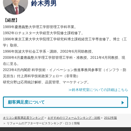
鈴木秀男
【経歴】
1989年慶應義塾大学理工学部管理工学科卒業。
1992年ロチェスター大学経営大学院修士課程修了。
1996年東京工業大学大学院理工学研究科博士課程経営工学専攻修了。博士（工
学）取得。
1996年筑波大学社会工学系・講師。2002年6月同助教授。
2008年4月慶應義塾大学理工学部管理工学科・准教授。2011年4月同教授、現
在に至る。
2023年4月内閣府 科学技術・イノベーション推進事務局参事官（インフラ・防
災担当）付上席科学技術政策フェロー（非常勤）
研究分野は応用統計解析、品質管理、マーケティング。
≫鈴木研究室についての詳細はこちら
顧客満足度について
オリコン顧客満足度ランキング
おすすめのリフォームランキング・比較
2012年版
リフォームのアフターサービスランキング・口コミ情報