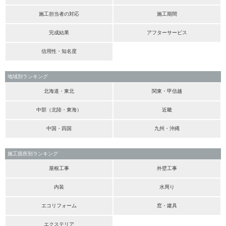
施工担当者の対応
施工期間
完成結果
アフターサービス
信用性・知名度
地域別ランキング
北海道・東北
関東・甲信越
中部（北陸・東海）
近畿
中国・四国
九州・沖縄
施工箇所別ランキング
屋根工事
外壁工事
内装
水周り
エコリフォーム
窓・建具
エクステリア