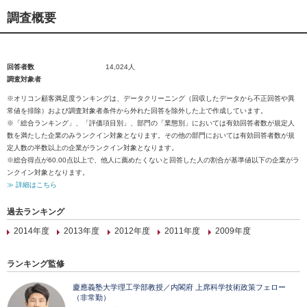
調査概要
回答者数
14,024人
調査対象者
※オリコン顧客満足度ランキングは、データクリーニング（回収したデータから不正回答や異
常値を排除）および調査対象者条件から外れた回答を除外した上で作成しています。
※「総合ランキング」、「評価項目別」、部門の「業態別」においては有効回答者数が規定人
数を満たした企業のみランクイン対象となります。その他の部門においては有効回答者数が規
定人数の半数以上の企業がランクイン対象となります。
※総合得点が60.00点以上で、他人に薦めたくないと回答した人の割合が基準値以下の企業がラ
ンクイン対象となります。
≫ 詳細はこちら
過去ランキング
2014年度
2013年度
2012年度
2011年度
2009年度
ランキング監修
慶應義塾大学理工学部教授／内閣府 上席科学技術政策フェロー
（非常勤）