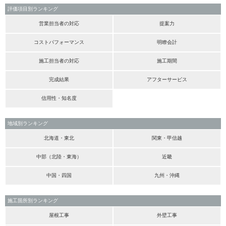
評価項目別ランキング
営業担当者の対応
提案力
コストパフォーマンス
明瞭会計
施工担当者の対応
施工期間
完成結果
アフターサービス
信用性・知名度
地域別ランキング
北海道・東北
関東・甲信越
中部（北陸・東海）
近畿
中国・四国
九州・沖縄
施工箇所別ランキング
屋根工事
外壁工事