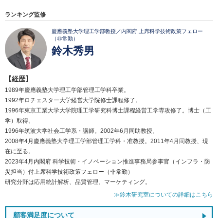
ランキング監修
慶應義塾大学理工学部教授／内閣府 上席科学技術政策フェロー
（非常勤）
鈴木秀男
【経歴】
1989年慶應義塾大学理工学部管理工学科卒業。
1992年ロチェスター大学経営大学院修士課程修了。
1996年東京工業大学大学院理工学研究科博士課程経営工学専攻修了。博士（工
学）取得。
1996年筑波大学社会工学系・講師。2002年6月同助教授。
2008年4月慶應義塾大学理工学部管理工学科・准教授。2011年4月同教授、現
在に至る。
2023年4月内閣府 科学技術・イノベーション推進事務局参事官（インフラ・防
災担当）付上席科学技術政策フェロー（非常勤）
研究分野は応用統計解析、品質管理、マーケティング。
≫鈴木研究室についての詳細はこちら
顧客満足度について