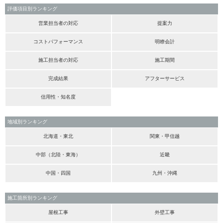
評価項目別ランキング
営業担当者の対応
提案力
コストパフォーマンス
明瞭会計
施工担当者の対応
施工期間
完成結果
アフターサービス
信用性・知名度
地域別ランキング
北海道・東北
関東・甲信越
中部（北陸・東海）
近畿
中国・四国
九州・沖縄
施工箇所別ランキング
屋根工事
外壁工事