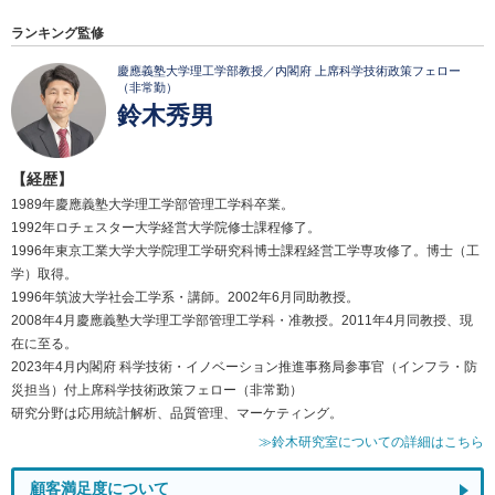
ランキング監修
慶應義塾大学理工学部教授／内閣府 上席科学技術政策フェロー
（非常勤）
鈴木秀男
【経歴】
1989年慶應義塾大学理工学部管理工学科卒業。
1992年ロチェスター大学経営大学院修士課程修了。
1996年東京工業大学大学院理工学研究科博士課程経営工学専攻修了。博士（工
学）取得。
1996年筑波大学社会工学系・講師。2002年6月同助教授。
2008年4月慶應義塾大学理工学部管理工学科・准教授。2011年4月同教授、現
在に至る。
2023年4月内閣府 科学技術・イノベーション推進事務局参事官（インフラ・防
災担当）付上席科学技術政策フェロー（非常勤）
研究分野は応用統計解析、品質管理、マーケティング。
≫鈴木研究室についての詳細はこちら
顧客満足度について