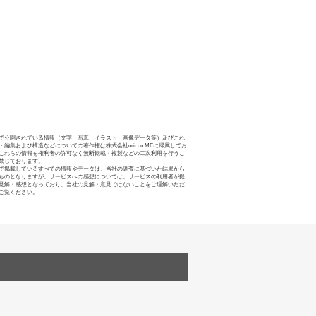
で公開されている情報（文字、写真、イラスト、画像データ等）及びこれ
・編集および構造などについての著作権は株式会社oricon MEに帰属してお
これらの情報を権利者の許可なく無断転載・複製などの二次利用を行うこ
禁じております。
で掲載しているすべての情報やデータは、当社の調査に基づいた結果から
ものとなりますが、サービスへの感想については、サービスの利用者が提
見解・感想となっており、当社の見解・意見ではないことをご理解いただ
ご覧ください。