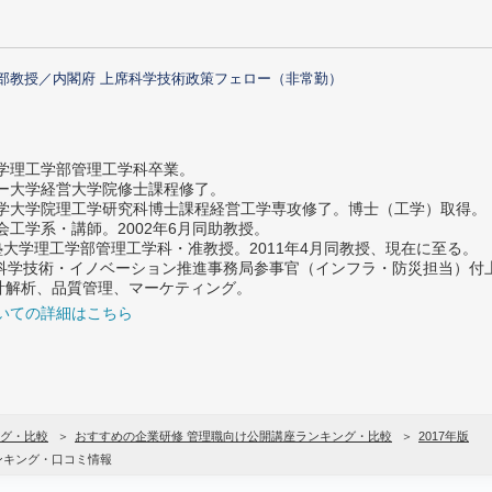
部教授／内閣府 上席科学技術政策フェロー（非常勤）
大学理工学部管理工学科卒業。
ター大学経営大学院修士課程修了。
大学大学院理工学研究科博士課程経営工学専攻修了。博士（工学）取得。
社会工学系・講師。2002年6月同助教授。
義塾大学理工学部管理工学科・准教授。2011年4月同教授、現在に至る。
府 科学技術・イノベーション推進事務局参事官（インフラ・防災担当）
計解析、品質管理、マーケティング。
いての詳細はこちら
グ・比較
おすすめの企業研修 管理職向け公開講座ランキング・比較
2017年版
ンキング・口コミ情報