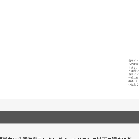
当サイト
らの配置
ります。
とは固く
当サイト
作成した
出された
いた上で