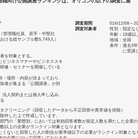
管理職向け公開講座ランキングは、オリコンの以下の調査に基
7
調査期間
016/12/08～20
調査対象者
性別：指定な
人（管理職社員、若手・中堅社
年齢：18歳以
ける総サンプル数5,749人）
地域：全国
条件：過去3
に受講
者を対象とする。
たビジネスマナーやビジネススキ
研修・セミナーを開催している
時・場所・内容が決まっており、
加者が集まる「公開講座」が対
、法人契約または個人申し込み、
る
タクリーニング（回収したデータから不正回答や異常値を排除）
除外した上で作成しています。
部門の「業態別」においては有効回答者数が規定人数を満たした企業の
数以上の企業がランクイン対象となります。
薦めたくないと回答した人の割合が基準値以下の企業がランクイン対象とな
数の企業について回答しております。