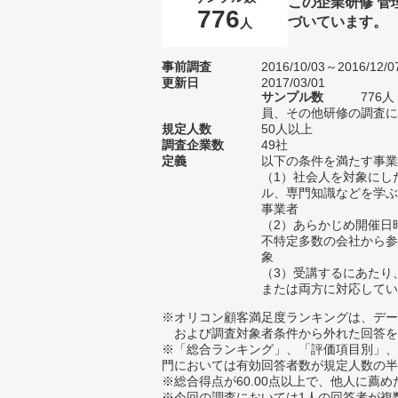
この企業研修 
776
づいています。
人
事前調査
2016/10/03～2016/12/0
更新日
2017/03/01
サンプル数
776
員、その他研修の調査にお
規定人数
50人以上
調査企業数
49社
定義
以下の条件を満たす事業
（1）社会人を対象にし
ル、専門知識などを学ぶ
事業者
（2）あらかじめ開催日
不特定多数の会社から参
象
（3）受講するにあたり
または両方に対応してい
※オリコン顧客満足度ランキングは、デー
および調査対象者条件から外れた回答を
※「総合ランキング」、「評価項目別」、
門においては有効回答者数が規定人数の半
※総合得点が60.00点以上で、他人に
※今回の調査においては1人の回答者が複