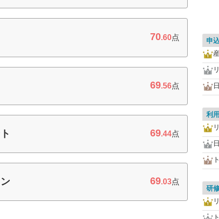
70
）
.60
点
申
69
.56
点
利
69
ント
.44
点
69
ョン
.03
点
研