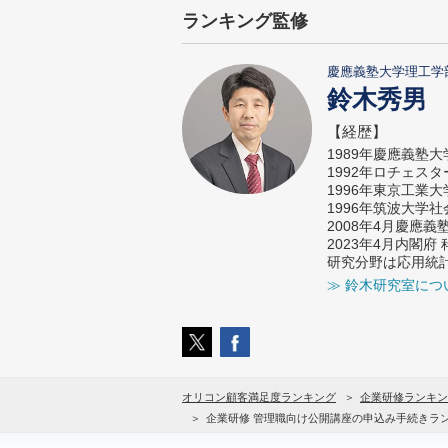
ランキング監修
慶應義塾大学理工学
鈴木秀男
【経歴】
1989年慶應義塾
1992年ロチェス
1996年東京工業
1996年筑波大学
2008年4月慶應
2023年4月内閣
研究分野は応用統
≫ 鈴木研究室につ
オリコン顧客満足度ランキング
企業研修ランキン
企業研修 管理職向け公開講座の申込み手続きラ