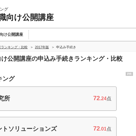
ング
理職向け公開講座
向け公開講座
座ランキング・比較
2017年版
申込み手続き
職向け公開講座の申込み手続きランキング・比較
PR
キング
72
究所
.24
点
72
ントソリューションズ
.01
点