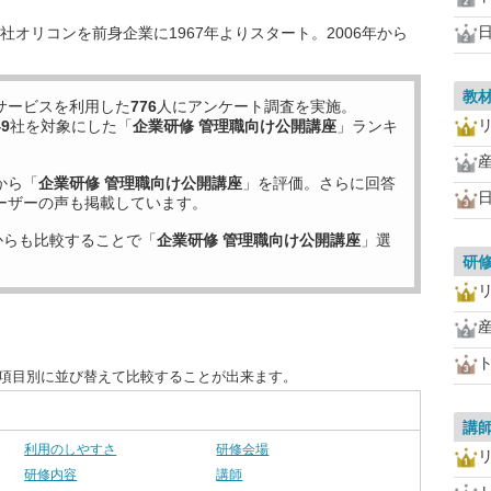
オリコンを前身企業に1967年よりスタート。2006年から
教
サービスを利用した
776
人にアンケート調査を実施。
49
社を対象にした「
企業研修 管理職向け公開講座
」ランキ
から「
企業研修 管理職向け公開講座
」を評価。さらに回答
ーザーの声も掲載しています。
からも比較することで「
企業研修 管理職向け公開講座
」選
研
を項目別に並び替えて比較することが出来ます。
講
利用のしやすさ
研修会場
研修内容
講師