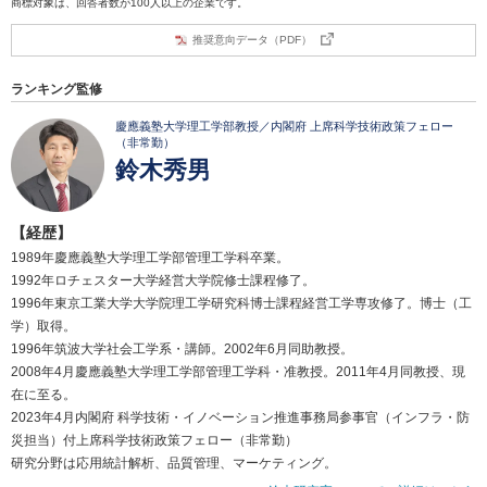
商標対象は、回答者数が100人以上の企業です。
推奨意向データ（PDF）
ランキング監修
慶應義塾大学理工学部教授／内閣府 上席科学技術政策フェロー
（非常勤）
鈴木秀男
【経歴】
1989年慶應義塾大学理工学部管理工学科卒業。
1992年ロチェスター大学経営大学院修士課程修了。
1996年東京工業大学大学院理工学研究科博士課程経営工学専攻修了。博士（工
学）取得。
1996年筑波大学社会工学系・講師。2002年6月同助教授。
2008年4月慶應義塾大学理工学部管理工学科・准教授。2011年4月同教授、現
在に至る。
2023年4月内閣府 科学技術・イノベーション推進事務局参事官（インフラ・防
災担当）付上席科学技術政策フェロー（非常勤）
研究分野は応用統計解析、品質管理、マーケティング。