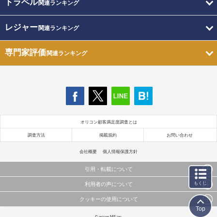
トラベル
関連ランキング
レジャー
関連ランキング
専門家評価
関連ランキング
オリコン顧客満足度調査とは
調査方法
掲載規約
お問い合わせ
会社概要
個人情報保護方針
引用・転載について
もくじ
利用者の声について
当サイトで公開されている情報（文字、写真、イラスト、画像データ等）及びこれらの配置・
編集および構造などについての著作権は株式会社oricon MEに帰属しております。
クッキーの使用について
当サイトに掲載している内容はすべてサービスの利用者が提出された見解・感想です。
これらの情報を権利者の許可なく無断転載・複製などの二次利用を行うことは固く禁じており
Top
弊社が内容について正確性を含め一切保証するものではありません。
ます。
このサイトでは Cookie を使用して、ユーザーに合わせたコンテンツや広告の表示、ソーシャル
© oricon ME inc.