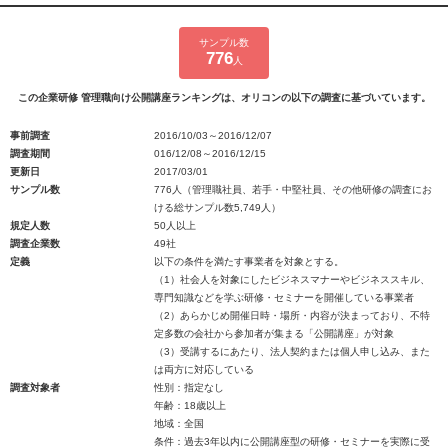
サンプル数
776
人
この企業研修 管理職向け公開講座ランキングは、オリコンの以下の調査に基づいています。
事前調査
2016/10/03～2016/12/07
調査期間
016/12/08～2016/12/15
更新日
2017/03/01
サンプル数
776人（管理職社員、若手・中堅社員、その他研修の調査にお
ける総サンプル数5,749人）
規定人数
50人以上
調査企業数
49社
定義
以下の条件を満たす事業者を対象とする。
（1）社会人を対象にしたビジネスマナーやビジネススキル、
専門知識などを学ぶ研修・セミナーを開催している事業者
（2）あらかじめ開催日時・場所・内容が決まっており、不特
定多数の会社から参加者が集まる「公開講座」が対象
（3）受講するにあたり、法人契約または個人申し込み、また
は両方に対応している
調査対象者
性別：指定なし
年齢：18歳以上
地域：全国
条件：過去3年以内に公開講座型の研修・セミナーを実際に受