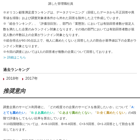
講した管理職社員
※オリコン顧客満足度ランキングは、データクリーニング（回収したデータから不正回答や異
常値を排除）および調査対象者条件から外れた回答を除外した上で作成しています。
※「総合ランキング」、「評価項目別」、部門の「業態別」においては有効回答者数が規定人
数を満たした企業のみランクイン対象となります。その他の部門においては有効回答者数が規
定人数の半数以上の企業がランクイン対象となります。
※総合得点が60.00点以上で、他人に薦めたくないと回答した人の割合が基準値以下の企業がラ
ンクイン対象となります。
※今回の調査においては1人の回答者が複数の企業について回答しております。
≫ 詳細はこちら
過去ランキング
2018年
2017年
推奨意向
調査企業のサービス利用者に、「どの程度その企業のサービスを推奨したいか」について「
A:
とても薦めたい
」「
B:まあ薦めたい
」「
C:あまり薦めたくない
」「
D:全く薦めたくない
」の4段
階で評価をしてもらい比率を算出しています。
※10段階聴取については、A=9-10回答、B=6-8回答、C=3-5回答、D=1-2回答として割合を算
出しております。