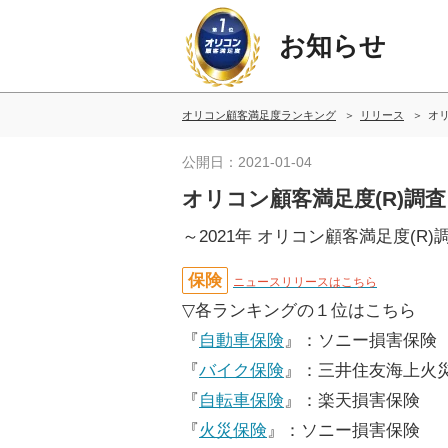
お知らせ
オリコン顧客満足度ランキング
リリース
オリ
公開日：2021-01-04
オリコン顧客満足度(R)調査
～2021年 オリコン顧客満足度(R
保険
ニュースリリースはこちら
▽各ランキングの１位はこちら
『
自動車保険
』：ソニー損害保険
『
バイク保険
』：三井住友海上火
『
自転車保険
』：楽天損害保険
『
火災保険
』：ソニー損害保険