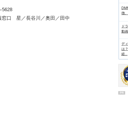
DM
-5628
徴
報窓口 星／長谷川／奥田／田中
ド
動画
デ
は
経...
PR