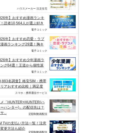
ハウスメーカー 注文住宅
026年】おすすめ漫画ランキ
！読者10,564人が選ぶ好き
電子コミック
026年】おすすめ恋愛・ラブ
漫画ランキング29選！胸キ
電子コミック
026年】おすすめ少年漫画ラ
ング64選！王道から個性派
電子コミック
0,883名調査】格安SIM・携帯
ャリアおすすめ比較｜満足度
スマホ・携帯通信サービス
メ「HUNTER×HUNTER(ハ
ーハンター)」の配信先は？
...
定額制動画配信
M TVの支払い方法一覧！注意
や変更方法も紹介
定額制動画配信