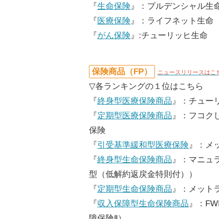
『
生命保険
』：プルデンシャル生
『
医療保険
』：ライフネット生命
『
がん保険
』:チューリッヒ生命
保険商品（FP）
ニュースリリースはこ
▽各ランキングの１位はこちら
『
終身型医療保険商品
』：チュー
『
定期型医療保険商品
』：フコク
保険
『
引受基準緩和型医療保険
』：メ
『
終身型生命保険商品
』：マニュ
型（低解約返戻金特則付））
『
定期型生命保険商品
』：メット
『
収入保障型生命保険商品
』：F
障保険Ⅱ）