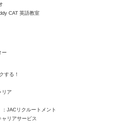
オ
ddy CAT 英語教室
ター
クする！
ャリア
』：JACリクルートメント
キャリアサービス