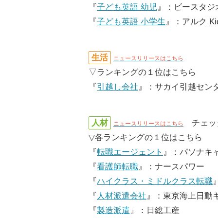
『
子ども英語 幼児
』：ビースタジ
『
子ども英語 小学生
』：アルク Ki
生活
ニュースリリースはこちら
▽ランキングの１位はこちら
『
引越し会社
』：サカイ引越セン
人材
チェッ
ニュースリリースはこちら
▽各ランキングの１位はこちら
『
転職エージェント
』：パソナキ
『
看護師転職
』：ナースパワー
『
ハイクラス・ミドルクラス転職
『
人材派遣会社
』：東京海上日動
『
製造派遣
』：日総工産