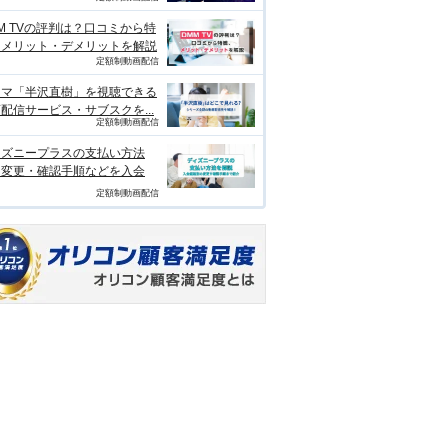
M TVの評判は？口コミから特
、メリット・デメリットを解説
定額制動画配信
ラマ「半沢直樹」を視聴できる
配信サービス・サブスクを...
定額制動画配信
ィズニープラスの支払い方法
？変更・確認手順などを入会
定額制動画配信