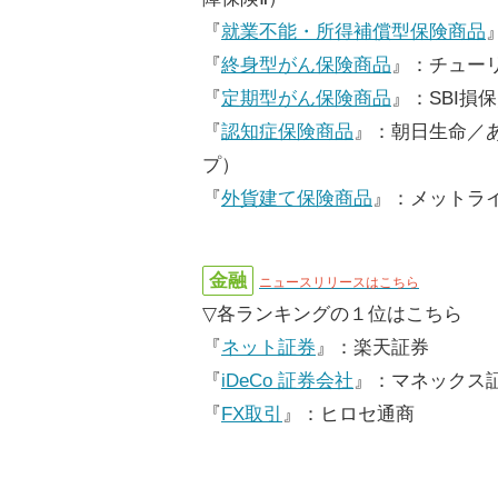
『
就業不能・所得補償型保険商品
『
終身型がん保険商品
』：チュー
『
定期型がん保険商品
』：SBI損
『
認知症保険商品
』：朝日生命／
プ）
『
外貨建て保険商品
』：メットライ
金融
ニュースリリースはこちら
▽各ランキングの１位はこちら
『
ネット証券
』：楽天証券
『
iDeCo 証券会社
』：マネックス
『
FX取引
』：ヒロセ通商