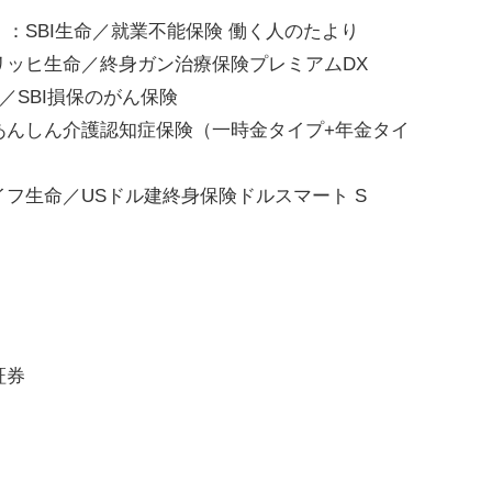
』：SBI生命／就業不能保険 働く人のたより
リッヒ生命／終身ガン治療保険プレミアムDX
保／SBI損保のがん保険
あんしん介護認知症保険（一時金タイプ+年金タイ
フ生命／USドル建終身保険ドルスマート S
証券