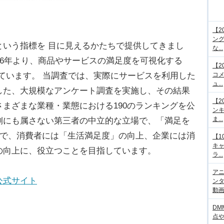
【2
ング
という指標を 目に見えるかたちで提供してきまし
な...
06年より、商品やサービスの満足度を可視化する
【2
ています。 当調査では、実際にサービスを利用した
コメ
ュ...
した、大規模なアンケート調査を実施し、その結果
【2
まざまな業種・業態における190のランキングを公
ンキ
ま...
側にも属さない第三者の中立的な立場で、「満足を
とで、消費者には「生活満足度」の向上、企業には消
【1
キ
の向上に、役立つことを目指しています。
ラ...
アニ
公式サイト
ンタ
動画サ
DM
点