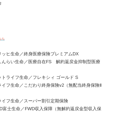
命
ちら
リッヒ生命／終身医療保険プレミアムDX
しんらい生命／医療自在FS 解約返戻金抑制型医療
ットライフ生命／フレキシィ ゴールド S
ライフ生命／こだわり終身保険v2（無配当終身保険Ⅱ
ライフ生命／スーパー割引定期保険
WD富士生命／FWD収入保障（無解約返戻金型収入保