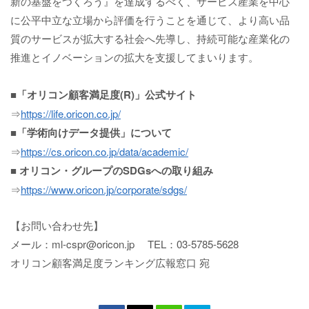
新の基盤をつくろう』を達成するべく、サービス産業を中心
に公平中立な立場から評価を行うことを通じて、より高い品
質のサービスが拡大する社会へ先導し、持続可能な産業化の
推進とイノベーションの拡大を支援してまいります。
■「オリコン顧客満足度(R)」公式サイト
⇒
https://life.oricon.co.jp/
■「学術向けデータ提供」について
⇒
https://cs.oricon.co.jp/data/academic/
■ オリコン・グループのSDGsへの取り組み
⇒
https://www.oricon.jp/corporate/sdgs/
【お問い合わせ先】
メール：ml-cspr@oricon.jp TEL：03-5785-5628
オリコン顧客満足度ランキング広報窓口 宛