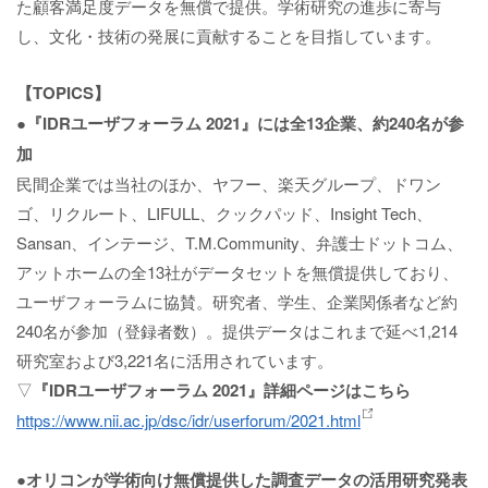
た顧客満足度データを無償で提供。学術研究の進歩に寄与
し、文化・技術の発展に貢献することを目指しています。
【TOPICS】
●『IDRユーザフォーラム 2021』には全13企業、約240名が参
加
民間企業では当社のほか、ヤフー、楽天グループ、ドワン
ゴ、リクルート、LIFULL、クックパッド、Insight Tech、
Sansan、インテージ、T.M.Community、弁護士ドットコム、
アットホームの全13社がデータセットを無償提供しており、
ユーザフォーラムに協賛。研究者、学生、企業関係者など約
240名が参加（登録者数）。提供データはこれまで延べ1,214
研究室および3,221名に活用されています。
▽
『IDRユーザフォーラム 2021』詳細ページはこちら
https://www.nii.ac.jp/dsc/idr/userforum/2021.html
●オリコンが学術向け無償提供した調査データの活用研究発表