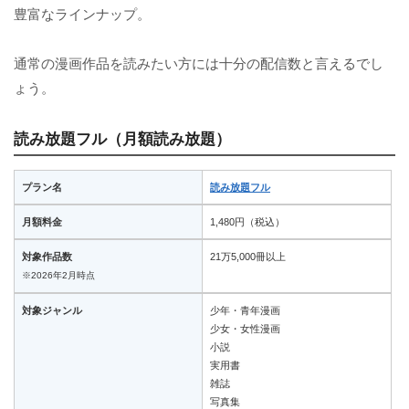
豊富なラインナップ。
通常の漫画作品を読みたい方には十分の配信数と言えるでし
ょう。
読み放題フル（月額読み放題）
プラン名
読み放題フル
月額料金
1,480円（税込）
対象作品数
21万5,000冊以上
※2026年2月時点
対象ジャンル
少年・青年漫画
少女・女性漫画
小説
実用書
雑誌
写真集