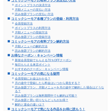
コミックシーモアの有料プラン別支払い方法
ポイントプラスの決済方法
月額メニューの支払い方法
読み放題プランの支払い方法
コミックシーモア各種プランの登録・利用方法
会員登録方法
ポイントプラスの利用方法
月額メニューの登録方法
読み放題プランの登録方法
コミックシーモアの有料プラン解約方法
月額メニューの解約方法
読み放題プランの解約方法
お得なクーポン・キャンペーン情報
新規会員登録でもらえる70％OFFクーポン
毎日もらえる来店ポイント
おすすめのクーポン・キャンペーン情報
コミックシーモアの気になる疑問
会員登録にお金はかかる？
月の途中で登録したら料金はいつから発生する？
読み放題プラン、月額メニューを月の途中で解約した場合はどうな
る？
読み放題プランは無料期間中でも解約は可能？
読み放題と買い切りならどっちがお得？
解約と退会の違いは？
コミックシーモアで気になる作品をお得に読もう！