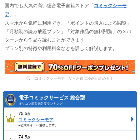
国内でも人気の高い総合電子書籍ストア「
コミックシーモ
ア
」。
スマホから気軽に利用でき、「ポイントの購入による閲覧」
「月額制の読み放題プラン」「対象作品の無料閲覧」の３パ
ターンから作品を読むことができます。
プラン別の特徴や利用料金などを詳しく解説します。
「コミックシーモア」ならお得に漫画が読める！
電子コミックサービス 総合型
オリコン顧客満足度ランキング
75.5
点
コミックシーモア
※公式サイトへ遷移します。
74.5
点