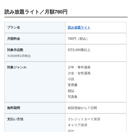
読み放題ライト／月額780円
プラン名
読み放題ライト
月額料金
780円（税込）
対象作品数
8万5,000冊以上
※2026年2月時点
対象ジャンル
少年・青年漫画
少女・女性漫画
小説
実用書
雑誌
写真集
無料期間
初回登録から７日間
支払い方法
クレジットカード決済
キャリア決済
ほか