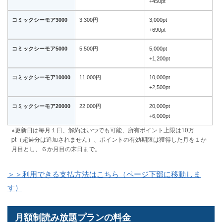
+450pt
コミックシーモア3000
3,300円
3,000pt
+690pt
コミックシーモア5000
5,500円
5,000pt
+1,200pt
コミックシーモア10000
11,000円
10,000pt
+2,500pt
コミックシーモア20000
22,000円
20,000pt
+6,000pt
※更新日は毎月１日、解約はいつでも可能、所有ポイント上限は10万
pt（超過分は追加されません）、ポイントの有効期限は獲得した月を１か
月目とし、６か月目の末日まで。
＞＞利用できる支払方法はこちら（ページ下部に移動しま
す）
月額制読み放題プランの料金