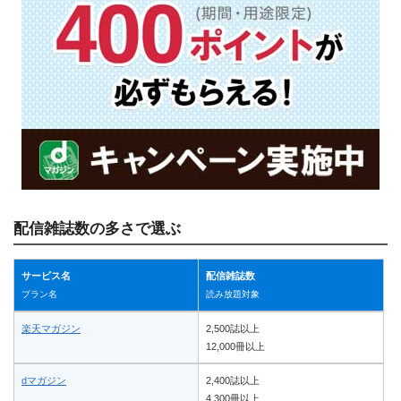
配信雑誌数の多さで選ぶ
サービス名
配信雑誌数
プラン名
読み放題対象
楽天マガジン
2,500誌以上
12,000冊以上
dマガジン
2,400誌以上
4,300冊以上