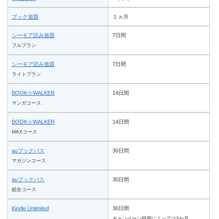
ブック放題
１ヵ月
シーモア読み放題
7日間
フルプラン
シーモア読み放題
7日間
ライトプラン
BOOK☆WALKER
14日間
マンガコース
BOOK☆WALKER
14日間
MAXコース
auブックパス
30日間
マガジンコース
auブックパス
30日間
総合コース
Kindle Unlimited
30日間
キャンペーン時期によっては3か月