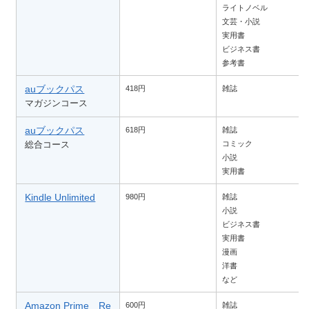
ライトノベル
文芸・小説
実用書
ビジネス書
参考書
auブックパス
418円
雑誌
マガジンコース
auブックパス
618円
雑誌
総合コース
コミック
小説
実用書
Kindle Unlimited
980円
雑誌
小説
ビジネス書
実用書
漫画
洋書
など
Amazon Prime Re
600円
雑誌