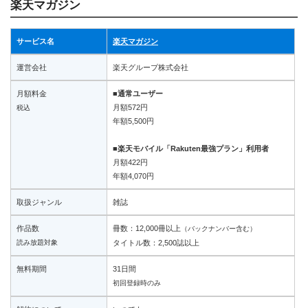
楽天マガジン
サービス名
楽天マガジン
運営会社
楽天グループ株式会社
月額料金
■通常ユーザー
月額572円
税込
年額5,500円
■楽天モバイル「Rakuten最強プラン」利用者
月額422円
年額4,070円
取扱ジャンル
雑誌
作品数
冊数：12,000冊以上
（バックナンバー含む）
読み放題対象
タイトル数：2,500誌以上
無料期間
31日間
初回登録時のみ