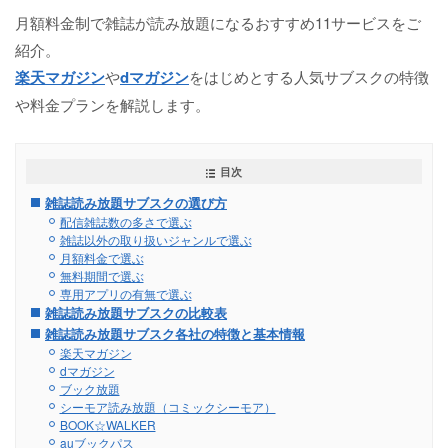
月額料金制で雑誌が読み放題になるおすすめ11サービスをご
紹介。
楽天マガジン
や
dマガジン
をはじめとする人気サブスクの特徴
や料金プランを解説します。
目次
雑誌読み放題サブスクの選び方
配信雑誌数の多さで選ぶ
雑誌以外の取り扱いジャンルで選ぶ
月額料金で選ぶ
無料期間で選ぶ
専用アプリの有無で選ぶ
雑誌読み放題サブスクの比較表
雑誌読み放題サブスク各社の特徴と基本情報
楽天マガジン
dマガジン
ブック放題
シーモア読み放題（コミックシーモア）
BOOK☆WALKER
auブックパス