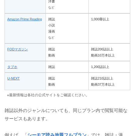
洋書
など
Amazon Prime Reading
雑誌
1,000冊以上
小説
漫画
など
FODマガジン
雑誌
雑誌200誌以上
動画
動画10万本以上
タブホ
雑誌
1,200誌以上
U-NEXT
雑誌
雑誌210誌以上
動画
動画37万本以上
※最新情報は各社の公式サイトをご確認ください。
雑誌以外のジャンルについても、同じプラン内で閲覧可能な
サービスもあります。
例えば、「
シーモア読み放題フルプラン
」では、雑誌・漫