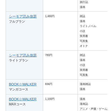
旅行誌
漫画
シーモア読み放題
1,480円
雑誌
フルプラン
漫画
ライトノベル
小説
実用書
写真集
オトナ
シーモア読み放題
780円
雑誌
ライトプラン
漫画
小説
実用書
写真集
BOOK☆WALKER
836円
漫画雑誌
マンガコース
漫画
BOOK☆WALKER
1,100円
漫画
MAXコース
漫画誌
アニメ・声優・ゲーム誌