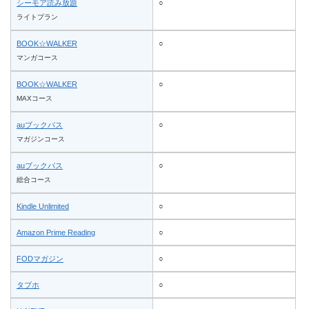
シーモア読み放題
○
ライトプラン
BOOK☆WALKER
○
マンガコース
BOOK☆WALKER
○
MAXコース
auブックパス
○
マガジンコース
auブックパス
○
総合コース
Kindle Unlimited
○
Amazon Prime Reading
○
FODマガジン
○
タブホ
○