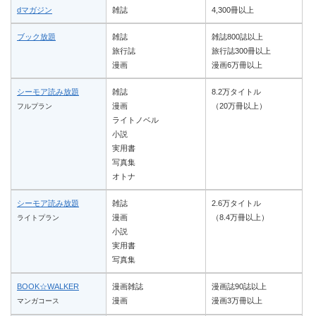
dマガジン
雑誌
4,300冊以上
ブック放題
雑誌
雑誌800誌以上
旅行誌
旅行誌300冊以上
漫画
漫画6万冊以上
シーモア読み放題
雑誌
8.2万タイトル
漫画
（20万冊以上）
フルプラン
ライトノベル
小説
実用書
写真集
オトナ
シーモア読み放題
雑誌
2.6万タイトル
漫画
（8.4万冊以上）
ライトプラン
小説
実用書
写真集
BOOK☆WALKER
漫画雑誌
漫画誌90誌以上
漫画
漫画3万冊以上
マンガコース