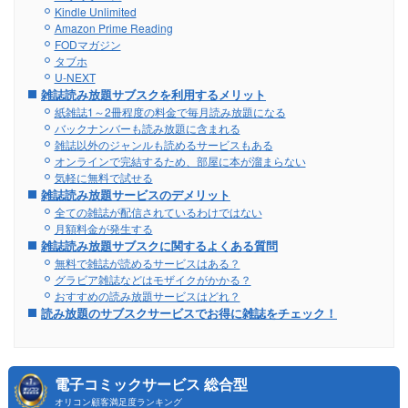
Kindle Unlimited
Amazon Prime Reading
FODマガジン
タブホ
U-NEXT
雑誌読み放題サブスクを利用するメリット
紙雑誌1～2冊程度の料金で毎月読み放題になる
バックナンバーも読み放題に含まれる
雑誌以外のジャンルも読めるサービスもある
オンラインで完結するため、部屋に本が溜まらない
気軽に無料で試せる
雑誌読み放題サービスのデメリット
全ての雑誌が配信されているわけではない
月額料金が発生する
雑誌読み放題サブスクに関するよくある質問
無料で雑誌が読めるサービスはある？
グラビア雑誌などはモザイクがかかる？
おすすめの読み放題サービスはどれ？
読み放題のサブスクサービスでお得に雑誌をチェック！
電子コミックサービス 総合型
オリコン顧客満足度ランキング