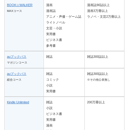
BOOK☆WALKER
漫画
漫画誌90誌以上
漫画誌
漫画3万冊以上
MAXコース
アニメ・声優・ゲーム誌
ラノベ・文芸2万冊以上
ライトノベル
文芸・小説
実用書
ビジネス書
参考書
auブックパス
雑誌
雑誌300誌以上
マガジンコース
auブックパス
雑誌
雑誌300誌以上
コミック
総合コース
※その他公表無し
小説
実用書
Kindle Unlimited
雑誌
200万冊以上
小説
ビジネス書
実用書
漫画