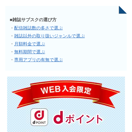
■雑誌サブスクの選び方
・
配信雑誌数の多さで選ぶ
・
雑誌以外の取り扱いジャンルで選ぶ
・
月額料金で選ぶ
・
無料期間で選ぶ
・
専用アプリの有無で選ぶ