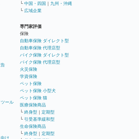
ス
└
中国・四国
｜
九州・沖縄
└
広域企業
専門家評価
ト
保険
自動車保険 ダイレクト型
自動車保険 代理店型
バイク保険 ダイレクト型
バイク保険 代理店型
広告
火災保険
学資保険
ペット保険
ペット保険 小型犬
ペット保険 猫
トツール
医療保険商品
└
終身型
｜
定期型
└
引受基準緩和型
生命保険商品
└
終身型
｜
定期型
員向け