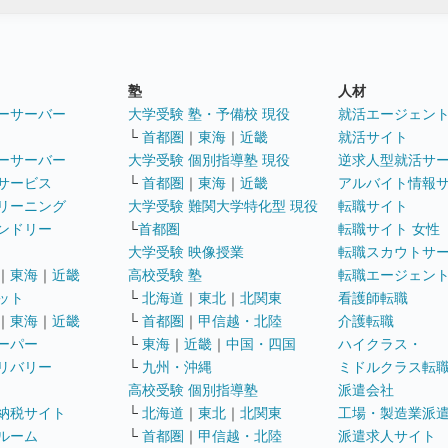
塾
人材
ーサーバー
大学受験 塾・予備校 現役
就活エージェン
└
首都圏
｜
東海
｜
近畿
就活サイト
ーサーバー
大学受験 個別指導塾 現役
逆求人型就活サ
サービス
└
首都圏
｜
東海
｜
近畿
アルバイト情報
リーニング
大学受験 難関大学特化型 現役
転職サイト
ンドリー
└
首都圏
転職サイト 女性
大学受験 映像授業
転職スカウトサ
｜
東海
｜
近畿
高校受験 塾
転職エージェン
ット
└
北海道
｜
東北
｜
北関東
看護師転職
｜
東海
｜
近畿
└
首都圏
｜
甲信越・北陸
介護転職
ーパー
└
東海
｜
近畿
｜
中国・四国
ハイクラス・
リバリー
└
九州・沖縄
ミドルクラス転
高校受験 個別指導塾
派遣会社
納税サイト
└
北海道
｜
東北
｜
北関東
工場・製造業派
ルーム
└
首都圏
｜
甲信越・北陸
派遣求人サイト