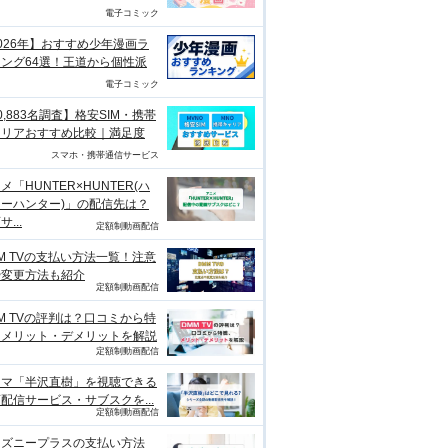
電子コミック
026年】おすすめ少年漫画ラ
ング64選！王道から個性派
電子コミック
0,883名調査】格安SIM・携帯
ャリアおすすめ比較｜満足度
スマホ・携帯通信サービス
メ「HUNTER×HUNTER(ハ
ーハンター)」の配信先は？
...
定額制動画配信
M TVの支払い方法一覧！注意
や変更方法も紹介
定額制動画配信
M TVの評判は？口コミから特
、メリット・デメリットを解説
定額制動画配信
ラマ「半沢直樹」を視聴できる
配信サービス・サブスクを...
定額制動画配信
ィズニープラスの支払い方法