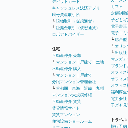
カーメン
デビットカード
カフェ
キャッシュレス決済アプリ
定額制動
暗号資産取引所
子ども写
└
現物取引（仮想通貨）
電子書籍
└
証拠金取引（仮想通貨）
電子コミ
ロボアドバイザー
└
総合型
└
オリジ
住宅
└
出版社
不動産仲介 売却
マンガア
└
マンション
｜
戸建て
｜
土地
ブランド
不動産仲介 購入
オフィス
└
マンション
｜
戸建て
オフィス
分譲マンション管理会社
オフィス
└
首都圏
｜
東海
｜
近畿
｜
九州
福利厚生
マンション大規模修繕
電力会社
不動産仲介 賃貸
子ども見
賃貸情報サイト
賃貸マンション
トラベル
住宅設備ショールーム
旅行予約
リフォーム