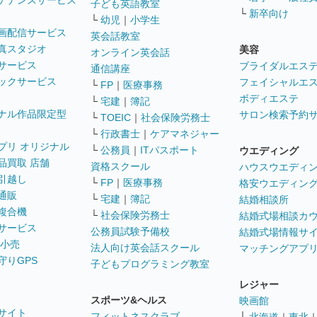
テナンスサービス
子ども英語教室
└
新卒向け
└
幼児
｜
小学生
画配信サービス
英会話教室
真スタジオ
美容
オンライン英会話
サービス
ブライダルエス
通信講座
ックサービス
フェイシャルエ
└
FP
｜
医療事務
ボディエステ
└
宅建
｜
簿記
ナル作品限定型
サロン検索予約
└
TOEIC
｜
社会保険労務士
└
行政書士
｜
ケアマネジャー
プリ オリジナル
└
公務員
｜
ITパスポート
ウエディング
品買取 店舗
資格スクール
ハウスウエディ
引越し
└
FP
｜
医療事務
格安ウエディン
通販
└
宅建
｜
簿記
結婚相談所
複合機
└
社会保険労務士
結婚式場相談カ
サービス
公務員試験予備校
結婚式場情報サ
 小売
法人向け英会話スクール
マッチングアプ
守りGPS
子どもプログラミング教室
レジャー
スポーツ&ヘルス
映画館
サイト
フィットネスクラブ