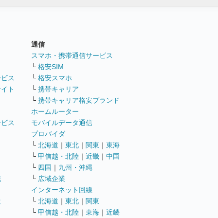
通信
ト
スマホ・携帯通信サービス
└
格安SIM
ービス
└
格安スマホ
サイト
└
携帯キャリア
└
携帯キャリア格安ブランド
ホームルーター
ービス
モバイルデータ通信
ト
プロバイダ
└
北海道
｜
東北
｜
関東
｜
東海
└
甲信越・北陸
｜
近畿
｜
中国
└
四国
｜
九州・沖縄
職
└
広域企業
インターネット回線
遣
└
北海道
｜
東北
｜
関東
└
甲信越・北陸
｜
東海
｜
近畿