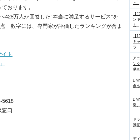
ュ...
っております。
【2
べ428万人が回答した”本当に満足するサービス”を
ンキ
ま...
月時点 数字には、専門家が評価したランキングが含ま
【1
キ
ラ...
サイト
アニ
」
ンタ
動画サ
DM
点
DM
-5618
徴
報窓口
ド
動画
デ