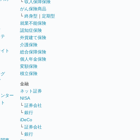
└
収入保障保険
がん保険商品
└
終身型
｜
定期型
就業不能保険
テ
認知症保険
ステ
外貨建て保険
介護保険
サイト
総合保障保険
個人年金保険
変額保険
積立保険
ング
グ
金融
ネット証券
ウンター
NISA
イト
└
証券会社
リ
└
銀行
iDeCo
└
証券会社
└
銀行