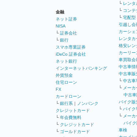
└
レンタ
└
コンテ
金融
└
宅配型
ネット証券
引越し会
NISA
カーシェ
└
証券会社
レンタカ
└
銀行
格安レン
スマホ専業証券
カーリー
iDeCo 証券会社
車買取会
ネット銀行
中古車情
インターネットバンキング
中古車販
外貨預金
└
中古車
住宅ローン
└
メーカ
FX
中古車
カードローン
バイク販
└
銀行系
｜
ノンバンク
└
バイク
クレジットカード
└
メーカ
└
年会費無料
バイク
└
クレジットカード
車検
└
ゴールドカード