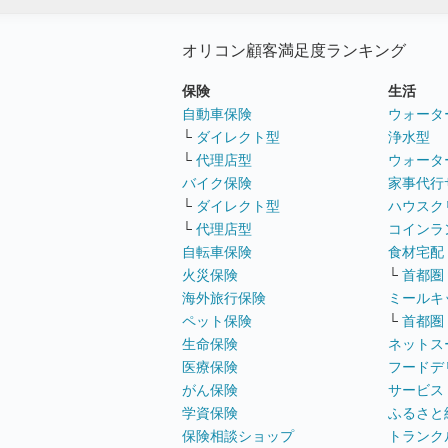
オリコン顧客満足度ランキング
保険
生活
自動車保険
ウォータ
└
ダイレクト型
浄水型
└
代理店型
ウォータ
バイク保険
家事代行
└
ダイレクト型
ハウスク
└
代理店型
コインラ
自転車保険
食材宅配
火災保険
└
首都圏
海外旅行保険
ミールキ
ペット保険
└
首都圏
生命保険
ネットス
医療保険
フードデ
がん保険
サービス
学資保険
ふるさと
保険相談ショップ
トランク