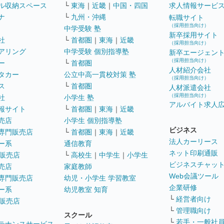
ル収納スペース
└
東海
｜
近畿
｜
中国・四国
求人情報サービ
ナ
└
九州・沖縄
転職サイト
（採用担当向け）
中学受験 塾
新卒採用サイト
社
└
首都圏
｜
東海
｜
近畿
（採用担当向け）
アリング
中学受験 個別指導塾
新卒エージェン
（採用担当向け）
ー
└
首都圏
人材紹介会社
タカー
公立中高一貫校対策 塾
（採用担当向け）
ス
└
首都圏
人材派遣会社
（採用担当向け）
社
小学生 塾
アルバイト求人
報サイト
└
首都圏
｜
東海
｜
近畿
売店
小学生 個別指導塾
ビジネス
専門販売店
└
首都圏
｜
東海
｜
近畿
法人カーリース
ー系
通信教育
ネット印刷通販
販売店
└
高校生
｜
中学生
｜
小学生
ビジネスチャッ
売店
家庭教師
Web会議ツール
専門販売店
幼児・小学生 学習教室
企業研修
ー系
幼児教室 知育
└
経営者向け
販売店
└
管理職向け
スクール
└
若手・一般社