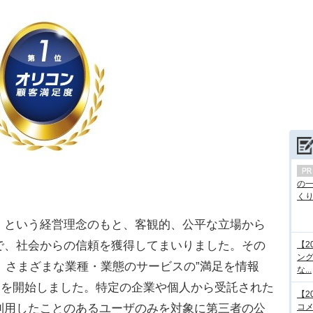
の
くり.
」という経営理念のもと、客観的、公平な立場から
で、社会からの信頼を獲得してまいりました。その
【2
ング
り、さまざまな業種・業態のサービスの”満足を情報
な...
」を開始しました。特定の企業や個人から受託された
【2
利用したことのあるユーザのみを対象に第三者の公
コメ