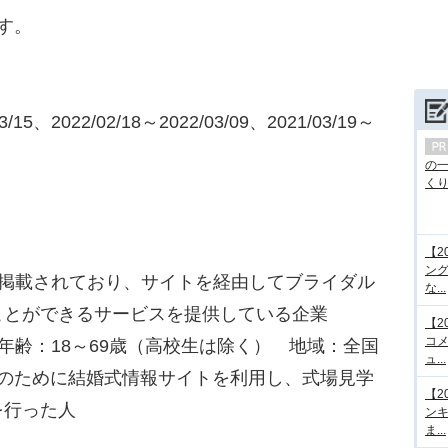
す。
01
15、2022/02/18～2022/03/09、2021/03/19～
の
くり.
【2
ング
が掲載されており、サイトを経由してブライダル
な...
ことができるサービスを提供している企業
【2
コメ
年齢：18～69歳（高校生は除く） 地域：全国
ュ...
式のために結婚式情報サイトを利用し、式場見学
【2
を行った人
ンキ
ま...