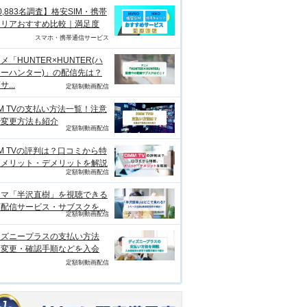
0,883名調査】格安SIM・携帯
ャリアおすすめ比較｜満足度
スマホ・携帯通信サービス
メ「HUNTER×HUNTER(ハ
ーハンター)」の配信先は？
...
定額制動画配信
M TVの支払い方法一覧！注意
や変更方法も紹介
定額制動画配信
M TVの評判は？口コミから特
、メリット・デメリットを解説
定額制動画配信
ラマ「半沢直樹」を視聴できる
配信サービス・サブスクを...
定額制動画配信
ィズニープラスの支払い方法
？変更・確認手順などを入会
定額制動画配信