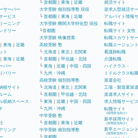
└
首都圏
｜
東海
｜
近畿
就活サイト
ーサーバー
大学受験 個別指導塾 現役
逆求人型就活サ
サービス
└
首都圏
｜
東海
｜
近畿
アルバイト情報
リーニング
大学受験 難関大学特化型 現役
転職サイト
ンドリー
└
首都圏
転職サイト 女性
大学受験 映像授業
転職スカウトサ
｜
東海
｜
近畿
高校受験 塾
転職エージェン
ット
└
北海道
｜
東北
｜
北関東
看護師転職
｜
東海
｜
近畿
└
首都圏
｜
甲信越・北陸
介護転職
ーパー
└
東海
｜
近畿
｜
中国・四国
ハイクラス・
リバリー
└
九州・沖縄
ミドルクラス転
高校受験 個別指導塾
派遣会社
納税サイト
└
北海道
｜
東北
｜
北関東
工場・製造業派
ルーム
└
首都圏
｜
甲信越・北陸
派遣求人サイト
ル収納スペース
└
東海
｜
近畿
｜
中国・四国
求人情報サービ
ナ
└
九州・沖縄
転職サイト
（採用担当向け）
中学受験 塾
新卒採用サイト
社
└
首都圏
｜
東海
｜
近畿
（採用担当向け）
新卒エージェン
アリング
中学受験 個別指導塾
（採用担当向け）
ー
└
首都圏