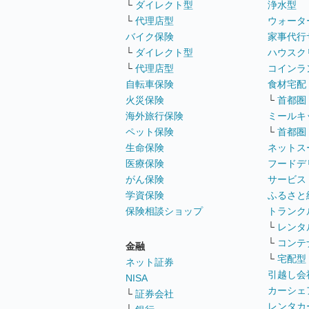
└
ダイレクト型
浄水型
└
代理店型
ウォータ
バイク保険
家事代行
└
ダイレクト型
ハウスク
└
代理店型
コインラ
自転車保険
食材宅配
火災保険
└
首都圏
海外旅行保険
ミールキ
ペット保険
└
首都圏
生命保険
ネットス
医療保険
フードデ
がん保険
サービス
学資保険
ふるさと
保険相談ショップ
トランク
└
レンタ
└
コンテ
金融
└
宅配型
ネット証券
引越し会
NISA
カーシェ
└
証券会社
レンタカ