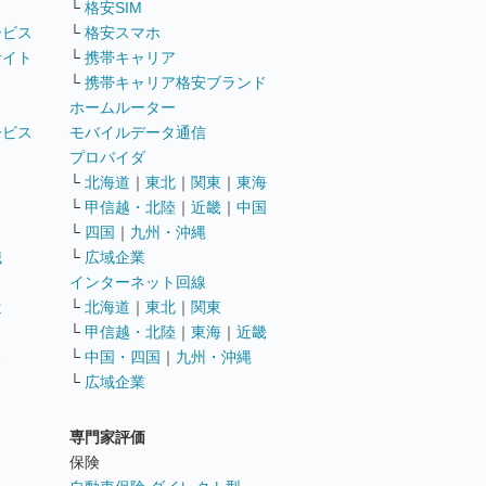
└
格安SIM
ービス
└
格安スマホ
サイト
└
携帯キャリア
└
携帯キャリア格安ブランド
ホームルーター
ービス
モバイルデータ通信
ト
プロバイダ
└
北海道
｜
東北
｜
関東
｜
東海
└
甲信越・北陸
｜
近畿
｜
中国
└
四国
｜
九州・沖縄
職
└
広域企業
インターネット回線
遣
└
北海道
｜
東北
｜
関東
└
甲信越・北陸
｜
東海
｜
近畿
ス
└
中国・四国
｜
九州・沖縄
└
広域企業
専門家評価
ト
保険