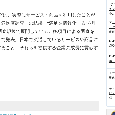
【1
キ
ラ...
ングは、実際にサービス・商品を利用したことが
満足度調査」の結果。“満足を情報化する”を理
アニ
ンタ
の調査規模で展開している。多項目による調査を
動画サ
上で発表。日本で流通しているサービスや商品に
DM
点
すること、それらを提供する企業の成長に貢献す
DM
徴
ド
動画
デ
は
経...