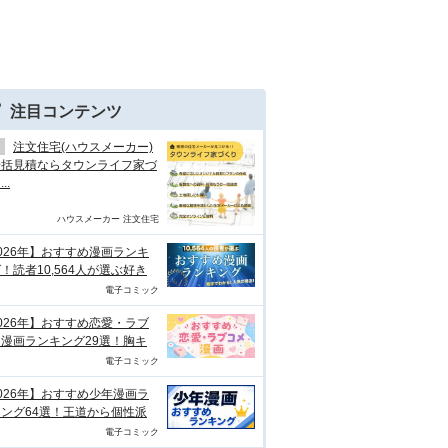
注目コンテンツ
注文住宅(ハウスメーカー)
一括見積ならタウンライフ家づ
..
ハウスメーカー 注文住宅
026年】おすすめ漫画ランキ
！読者10,564人が選ぶ好き
電子コミック
026年】おすすめ恋愛・ラブ
漫画ランキング29選！胸キ
電子コミック
026年】おすすめ少年漫画ラ
ング64選！王道から個性派
電子コミック